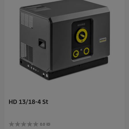
.
HD 13/18-4 St
0.0
(0)
0