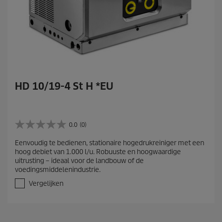
HD 10/19-4 St H *EU
0.0
(0)
0
.
Eenvoudig te bedienen, stationaire hogedrukreiniger met een
0
hoog debiet van 1.000 l/u. Robuuste en hoogwaardige
v
uitrusting – ideaal voor de landbouw of de
a
voedingsmiddelenindustrie.
n
d
Vergelijken
e
5
s
t