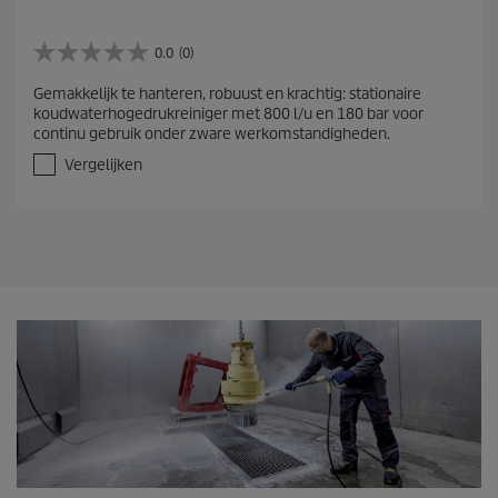
0.0
(0)
0
.
Gemakkelijk te hanteren, robuust en krachtig: stationaire
0
koudwaterhogedrukreiniger met 800 l/u en 180 bar voor
v
continu gebruik onder zware werkomstandigheden.
a
n
Vergelijken
d
e
5
s
t
e
r
r
e
n
.