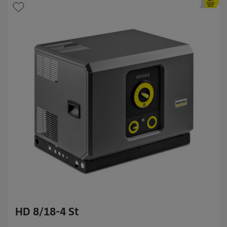
r
r
e
n
.
HD 8/18-4 St