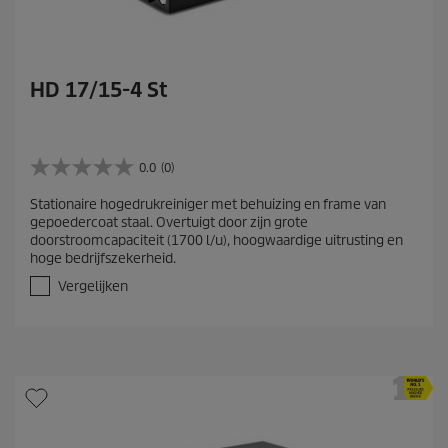
HD 17/15-4 St
0.0
(0)
0
.
Stationaire hogedrukreiniger met behuizing en frame van
0
gepoedercoat staal. Overtuigt door zijn grote
v
doorstroomcapaciteit (1700 l/u), hoogwaardige uitrusting en
a
hoge bedrijfszekerheid.
n
d
Vergelijken
e
5
s
t
e
r
r
e
n