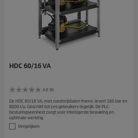
HDC 60/16 VA
0.0
(0)
0
.
De HDC 60/16 VA, met roestvrijstalen frame, levert 160 bar en
0
8000 l/u. Geschikt tot zes gebruikers tegelijk. De PLC-
v
besturingseenheid zorgt voor intelligente bewaking en
a
optimale werking.
n
d
Vergelijken
e
5