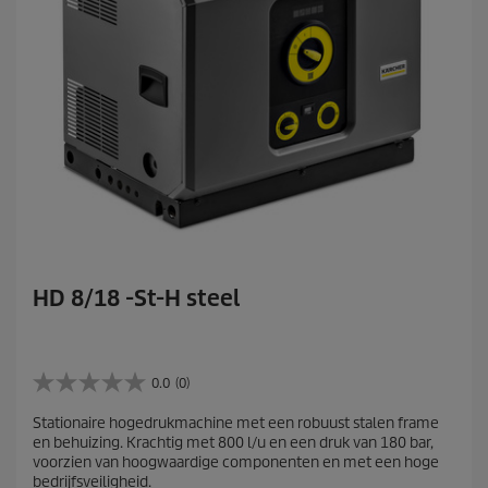
HD 8/18 -St-H steel
0.0
(0)
0
.
Stationaire hogedrukmachine met een robuust stalen frame
0
en behuizing. Krachtig met 800 l/u en een druk van 180 bar,
v
voorzien van hoogwaardige componenten en met een hoge
a
bedrijfsveiligheid.