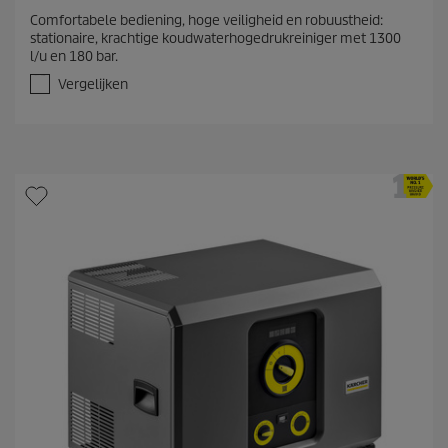
.
Comfortabele bediening, hoge veiligheid en robuustheid:
0
stationaire, krachtige koudwaterhogedrukreiniger met 1300
v
l/u en 180 bar.
a
n
Vergelijken
d
e
5
s
t
e
r
r
e
n
.