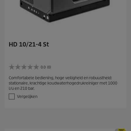
HD 10/21-4 St
0.0
(0)
0
.
Comfortabele bediening, hoge veiligheid en robuustheid:
0
stationaire, krachtige koudwaterhogedrukreiniger met 1000
v
l/u en 210 bar.
a
n
Vergelijken
d
e
5
s
t
e