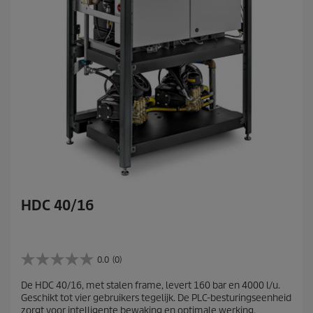
HDC 40/16
0.0
(0)
0
.
De HDC 40/16, met stalen frame, levert 160 bar en 4000 l/u.
0
Geschikt tot vier gebruikers tegelijk. De PLC-besturingseenheid
v
zorgt voor intelligente bewaking en optimale werking.