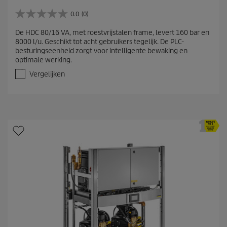
0.0
(0)
0
.
De HDC 80/16 VA, met roestvrijstalen frame, levert 160 bar en
0
8000 l/u. Geschikt tot acht gebruikers tegelijk. De PLC-
v
besturingseenheid zorgt voor intelligente bewaking en
a
optimale werking.
n
d
Vergelijken
e
5
s
t
e
r
r
e
n
.