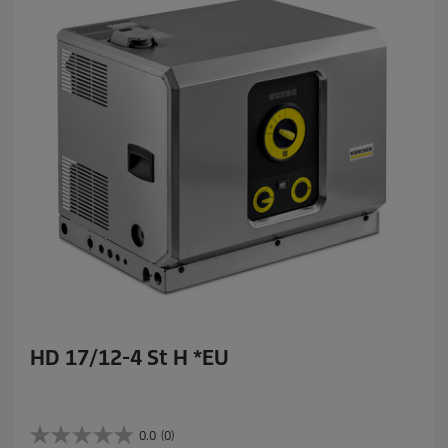
e
n
.
HD 17/12-4 St H *EU
0.0
(0)
0