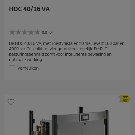
HDC 40/16 VA
0.0
(0)
0
.
De HDC 40/16 VA, met roestvrijstalen frame, levert 160 bar en
0
4000 l/u. Geschikt tot vier gebruikers tegelijk. De PLC-
v
besturingseenheid zorgt voor intelligente bewaking en
a
optimale werking.
n
d
Vergelijken
e
5
s
t
e
r
r
e
n
.