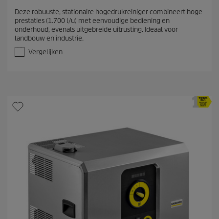
.
Deze robuuste, stationaire hogedrukreiniger combineert hoge
0
prestaties (1.700 l/u) met eenvoudige bediening en
v
onderhoud, evenals uitgebreide uitrusting. Ideaal voor
a
landbouw en industrie.
n
d
Vergelijken
e
5
s
t
e
r
r
e
n
.