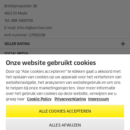
Brieltjenspolder 38
4921 PJ Made
Tel: 088-3400700
E-mail: info.nl@karcher.com
KvK nummer: 17055158
SELLER RATING
SOCIAL MEDIA
Onze website gebruikt cookies
Door op “Alle cookies accepteren” te klikken gaat u akkoord met
het opslaan van cookies op uw apparaat voor het verbeteren van
websitenavigatie, het analyseren van websitegebruik en om ons
te helpen bij onze marketingprojecten. Voor meer informatie
over het gebruik van cookies op deze website, verwijzen we u
graag naar
Cookie Policy
.
Privacyverklaring
Impressum
ALLE COOKIES ACCEPTEREN
THUISWINKEL WAARBORG
ALLES AFWIJZEN