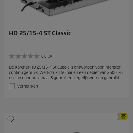
HD 25/15-4 ST Classic
0.0
(0)
0
.
De Kärcher HD 25/15-4 St Classic is ontworpen voor intensief
0
continu gebruik. Werkdruk 150 bar en een debiet van 2500 l/u
v
en kan door maximaal 3 gebruikers tegelijk worden gebruikt.
a
n
Vergelijken
d
e
5
s
t
e
r
r