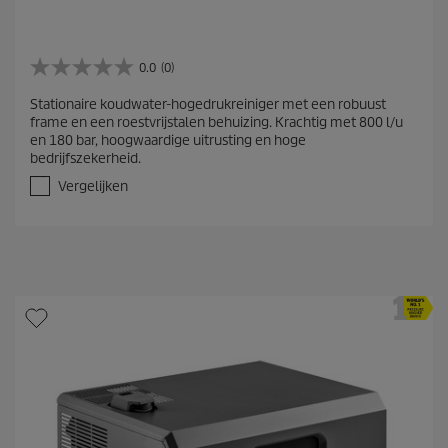
0.0
(0)
0
.
Stationaire koudwater-hogedrukreiniger met een robuust
0
frame en een roestvrijstalen behuizing. Krachtig met 800 l/u
v
en 180 bar, hoogwaardige uitrusting en hoge
a
bedrijfszekerheid.
n
d
Vergelijken
e
5
s
t
e
r
r
e
n
.