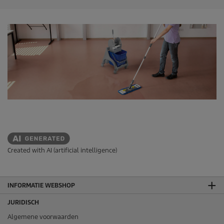
e
r
r
e
n
.
Created with AI (artificial intelligence)
INFORMATIE WEBSHOP
JURIDISCH
Algemene voorwaarden