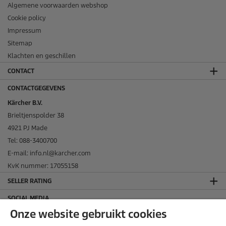
Algemene voorwaarden webshop
Cookie policy
Impressum
Sitemap
Klachten en geschillen
CONTACT
CONTACTGEGEVENS
Kärcher B.V.
Brieltjenspolder 38
4921 PJ Made
Tel: 088-3400700
E-mail: info.nl@karcher.com
KvK nummer: 17055158
SELLER RATING
SOCIAL MEDIA
Onze website gebruikt cookies