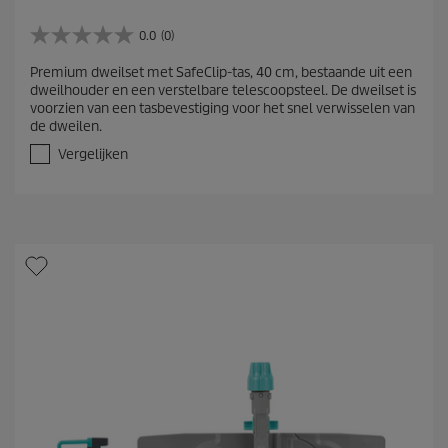
0.0
(0)
0
.
Premium dweilset met SafeClip-tas, 40 cm, bestaande uit een
0
dweilhouder en een verstelbare telescoopsteel. De dweilset is
v
voorzien van een tasbevestiging voor het snel verwisselen van
a
de dweilen.
n
d
Vergelijken
e
5
s
t
e
r
r
e
n
.