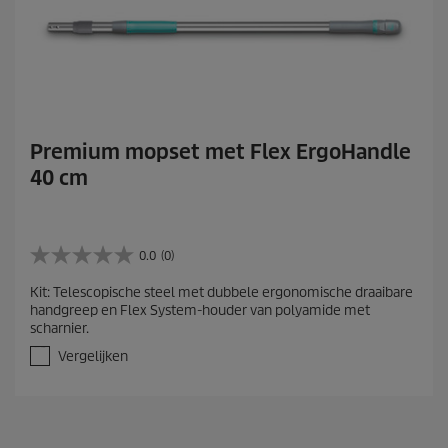
Premium mopset met Flex ErgoHandle
40 cm
0.0
(0)
0
.
Kit: Telescopische steel met dubbele ergonomische draaibare
0
handgreep en Flex System-houder van polyamide met
v
scharnier.
a
n
Vergelijken
d
e
5
s
t