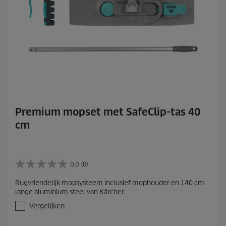
Premium mopset met SafeClip-tas 40
cm
0.0
(0)
0
.
Rugvriendelijk mopsysteem inclusief mophouder en 140 cm
0
lange aluminium steel van Kärcher.
v
a
Vergelijken
n
d