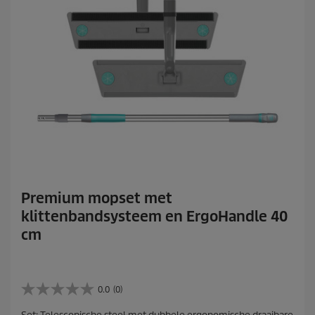
Premium mopset met
klittenbandsysteem en ErgoHandle 40
cm
0.0
(0)
0
.