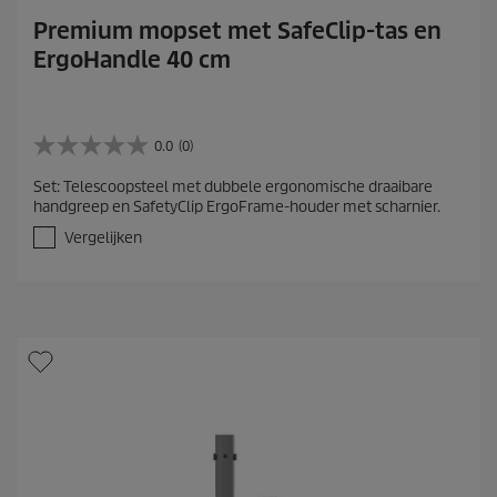
Premium mopset met SafeClip-tas en
ErgoHandle 40 cm
0.0
(0)
0
.
Set: Telescoopsteel met dubbele ergonomische draaibare
0
handgreep en SafetyClip ErgoFrame-houder met scharnier.
v
a
Vergelijken
n
d
e
5
s
t
e
r
r
e
n
.