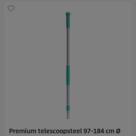
t
e
r
r
e
n
.
Premium telescoopsteel 97-184 cm Ø