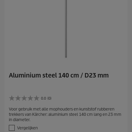
Aluminium steel 140 cm / D23 mm
0.0
(0)
0
.
Voor gebruik met alle mophouders en kunststof rubberen
0
trekkers van Kärcher: aluminium steel 140 cm lang en 23 mm
v
in diameter.
a
n
Vergelijken