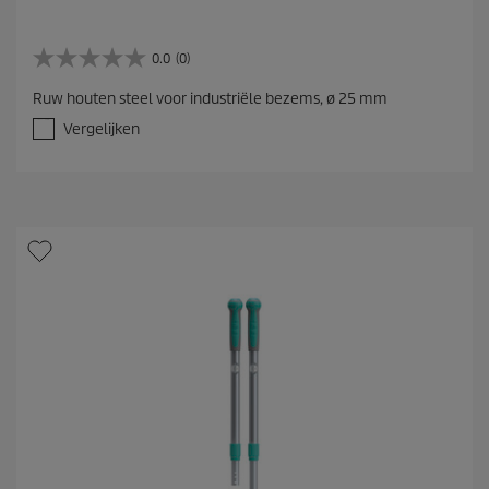
0.0
(0)
0
.
Ruw houten steel voor industriële bezems, ø 25 mm
0
v
Vergelijken
a
n
d
e
5
s
t
e
r
r
e
n
.