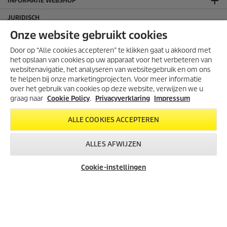
INFORMATIE WEBSHOP
JURIDISCH
Algemene voorwaarden
Onze website gebruikt cookies
Algemene voorwaarden webshop
Door op “Alle cookies accepteren” te klikken gaat u akkoord met
Cookie policy
het opslaan van cookies op uw apparaat voor het verbeteren van
websitenavigatie, het analyseren van websitegebruik en om ons
Impressum
te helpen bij onze marketingprojecten. Voor meer informatie
Sitemap
over het gebruik van cookies op deze website, verwijzen we u
Klachten en geschillen
graag naar
Cookie Policy
.
Privacyverklaring
Impressum
CONTACT
ALLE COOKIES ACCEPTEREN
CONTACTGEGEVENS
Kärcher B.V.
ALLES AFWIJZEN
Brieltjenspolder 38
Cookie-instellingen
4921 PJ Made
Tel: 088-3400700
E-mail: info.nl@karcher.com
KvK nummer: 17055158
SELLER RATING