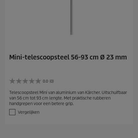
Mini-telescoopsteel 56-93 cm Ø 23 mm
0.0
(0)
0
.
Telescoopsteel Mini van aluminium van Kärcher. Uitschuifbaar
0
van 56 cm tot 93 cm lengte. Met praktische rubberen
v
handgrepen voor een betere grip.
a
n
Vergelijken
d
e
5
s