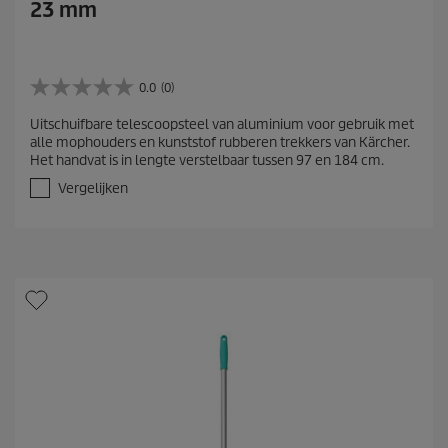
23 mm
0.0
(0)
0
.
Uitschuifbare telescoopsteel van aluminium voor gebruik met
0
alle mophouders en kunststof rubberen trekkers van Kärcher.
v
Het handvat is in lengte verstelbaar tussen 97 en 184 cm.
a
n
Vergelijken
d
e
5
s
t
e
r
r
e
n
.