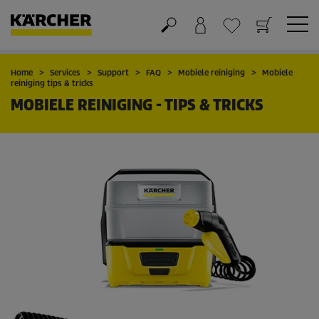
Winkelwagen
Wensenlijstje
Home
Services
Support
FAQ
Mobiele reiniging
Mobiele
reiniging tips & tricks
MOBIELE REINIGING - TIPS & TRICKS