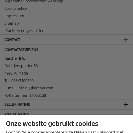
Algemene voorwaarden webshop
Cookie policy
Impressum
Sitemap
Klachten en geschillen
CONTACT
CONTACTGEGEVENS
Kärcher B.V.
Brieltjenspolder 38
4921 PJ Made
Tel: 088-3400700
E-mail: info.nl@karcher.com
KvK nummer: 17055158
SELLER RATING
SOCIAL MEDIA
Onze website gebruikt cookies
Door op “Alle cookies accepteren” te klikken gaat u akkoord met