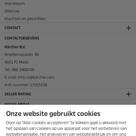
Impressum
Sitemap
Klachten en geschillen
CONTACT
CONTACTGEGEVENS
Kärcher B.V.
Brieltjenspolder 38
4921 PJ Made
Tel: 088-3400700
E-mail: info.nl@karcher.com
KvK nummer: 17055158
SELLER RATING
SOCIAL MEDIA
Onze website gebruikt cookies
Door op “Alle cookies accepteren” te klikken gaat u akkoord met
het opslaan van cookies op uw apparaat voor het verbeteren van
websitenavigatie, het analyseren van websitegebruik en om ons