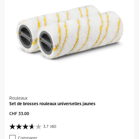
Rouleaux
Set de brosses rouleaux universelles jaunes
P
CHF 33.00
r
i
3.7
(40)
3
x
.
a
Comparer