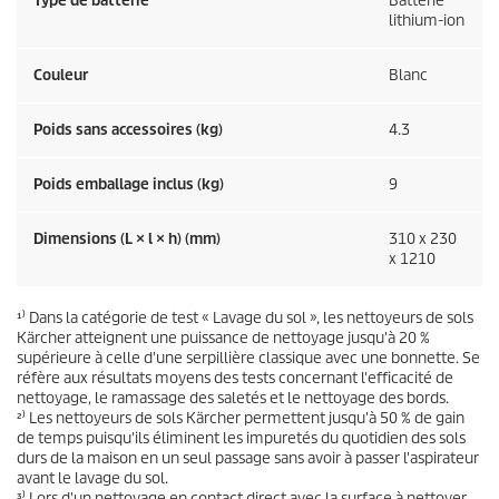
Type de batterie
Batterie
lithium-ion
Couleur
Blanc
Poids sans accessoires (kg)
4.3
Poids emballage inclus (kg)
9
Dimensions (L × l × h) (mm)
310 x 230
x 1210
¹⁾ Dans la catégorie de test « Lavage du sol », les nettoyeurs de sols
Kärcher atteignent une puissance de nettoyage jusqu'à 20 %
supérieure à celle d'une serpillière classique avec une bonnette. Se
réfère aux résultats moyens des tests concernant l'efficacité de
nettoyage, le ramassage des saletés et le nettoyage des bords.
²⁾ Les nettoyeurs de sols Kärcher permettent jusqu'à 50 % de gain
de temps puisqu'ils éliminent les impuretés du quotidien des sols
durs de la maison en un seul passage sans avoir à passer l'aspirateur
avant le lavage du sol.
³⁾ Lors d'un nettoyage en contact direct avec la surface à nettoyer,