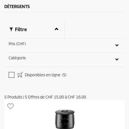
.
i
DÉTERGENTS
3
t
5
a
v
i
Filtre
s
Prix (CHF)
Catégorie
Disponibles en ligne
(5)
5
Produits
|
5
Offres de
CHF 15.00
à
CHF 16.00