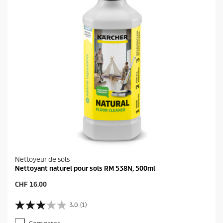
Nettoyeur de sols
Nettoyant naturel pour sols RM 538N, 500ml
P
CHF 16.00
r
i
3.0
(1)
3
x
.
a