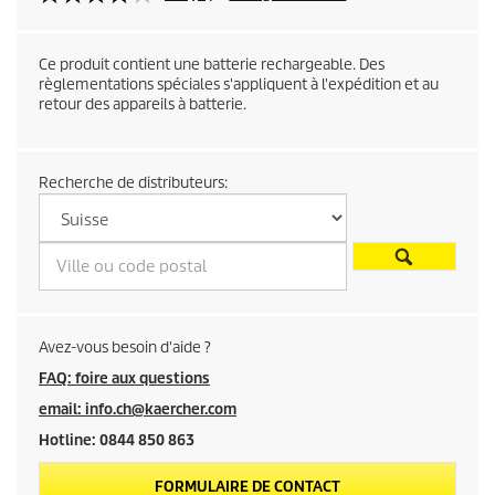
d
Ce produit contient une batterie rechargeable. Des
u
règlementations spéciales s'appliquent à l'expédition et au
retour des appareils à batterie.
p
r
Recherche de distributeurs:
o
d
u
i
Avez-vous besoin d'aide ?
FAQ: foire aux questions
t
email: info.ch@kaercher.com
Hotline: 0844 850 863
FORMULAIRE DE CONTACT