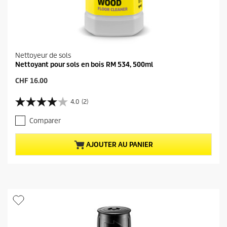
Nettoyeur de sols
Nettoyant pour sols en bois RM 534, 500ml
P
CHF 16.00
r
i
4.0
(2)
4
x
.
a
Comparer
0
c
s
t
u
u
AJOUTER AU PANIER
r
e
5
l
é
d
t
u
o
p
i
r
l
o
e
d
s
u