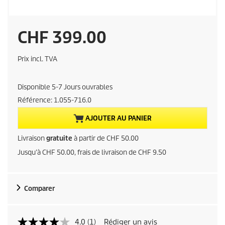
P
CHF 399.00
r
Prix incl. TVA
i
Disponible 5-7 Jours ouvrables
x
Référence:
1.055-716.0
a
AJOUTER AU PANIER
c
Livraison
gratuite
à partir de CHF 50.00
Jusqu’à CHF 50.00, frais de livraison de CHF 9.50
t
u
Comparer
e
l
4.0
(1)
Rédiger un avis