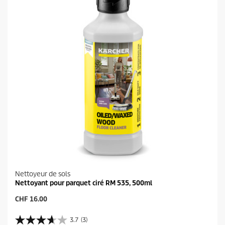
.
i
2
t
a
v
i
s
Nettoyeur de sols
Nettoyant pour parquet ciré RM 535, 500ml
P
CHF 16.00
r
i
3.7
(3)
3