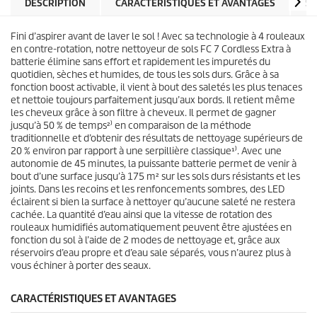
d
DESCRIPTION
CARACTÉRISTIQUES ET AVANTAGES
SP
s
u
.
i
3
Fini d’aspirer avant de laver le sol ! Avec sa technologie à 4 rouleaux
t
5
en contre-rotation, notre nettoyeur de sols FC 7 Cordless Extra à
a
batterie élimine sans effort et rapidement les impuretés du
v
quotidien, sèches et humides, de tous les sols durs. Grâce à sa
i
fonction boost activable, il vient à bout des saletés les plus tenaces
s
et nettoie toujours parfaitement jusqu’aux bords. Il retient même
les cheveux grâce à son filtre à cheveux. Il permet de gagner
jusqu’à 50 % de temps²⁾ en comparaison de la méthode
traditionnelle et d’obtenir des résultats de nettoyage supérieurs de
20 % environ par rapport à une serpillière classique¹⁾. Avec une
autonomie de 45 minutes, la puissante batterie permet de venir à
bout d’une surface jusqu’à 175 m² sur les sols durs résistants et les
joints. Dans les recoins et les renfoncements sombres, des LED
éclairent si bien la surface à nettoyer qu’aucune saleté ne restera
cachée. La quantité d’eau ainsi que la vitesse de rotation des
rouleaux humidifiés automatiquement peuvent être ajustées en
fonction du sol à l’aide de 2 modes de nettoyage et, grâce aux
réservoirs d’eau propre et d’eau sale séparés, vous n’aurez plus à
vous échiner à porter des seaux.
CARACTÉRISTIQUES ET AVANTAGES