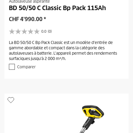
Autolaveuse aspirante
BD 50/50 C Classic Bp Pack 115Ah
CHF
4'990.00
*
0.0
(0)
0
.
La BD 50/50 C Bp Pack Classic est un modèle d'entrée de
0
gamme abordable et compact dans la catégorie des
s
autolaveuses à batterie. L'appareil permet des rendements
u
surfaciques jusqu'à 2 000 m²/h.
r
5
Comparer
é
t
o
i
l
e
s
.