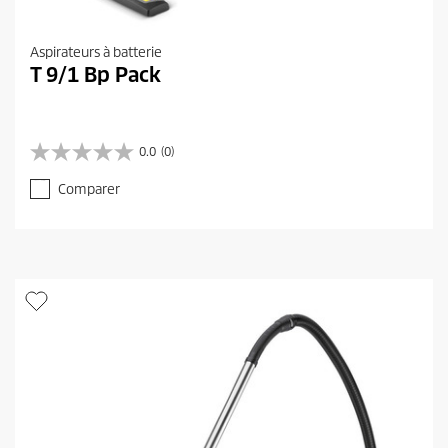
Aspirateurs à batterie
T 9/1 Bp Pack
0.0
(0)
0
.
Comparer
0
s
u
r
5
é
t
o
i
l
e
s
.