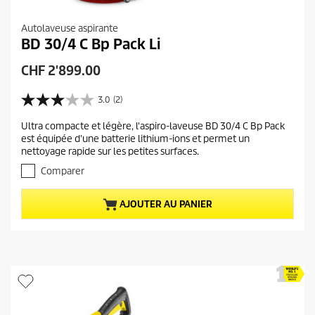
Autolaveuse aspirante
BD 30/4 C Bp Pack Li
P
CHF 2'899.00
r
i
3.0
(2)
3
x
.
Ultra compacte et légère, l'aspiro-laveuse BD 30/4 C Bp Pack
a
0
est équipée d'une batterie lithium-ions et permet un
s
c
nettoyage rapide sur les petites surfaces.
u
t
r
Comparer
u
5
e
é
AJOUTER AU PANIER
t
l
o
d
i
u
l
p
e
r
s
.
o
2
d
a