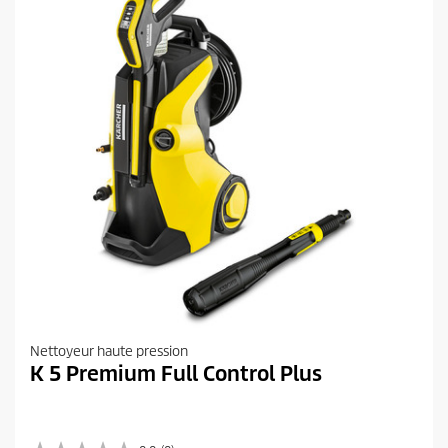
u
v
i
i
s
t
Nettoyeur haute pression
K 5 Premium Full Control Plus