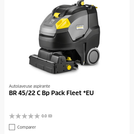
Autolaveuse aspirante
BR 45/22 C Bp Pack Fleet *EU
0.0
(0)
0
.
Comparer
0