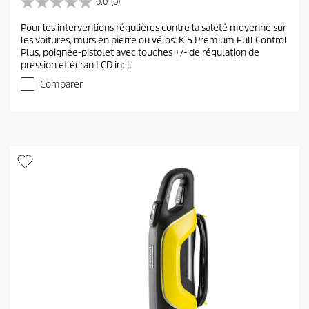
0.0
(0)
0
.
Pour les interventions régulières contre la saleté moyenne sur
0
les voitures, murs en pierre ou vélos: K 5 Premium Full Control
s
Plus, poignée-pistolet avec touches +/- de régulation de
u
pression et écran LCD incl.
r
5
Comparer
é
t
o
i
l
e
s
.