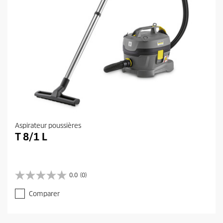
Aspirateur poussières
T 8/1 L
0.0
(0)
0
.
Comparer
0
s
u