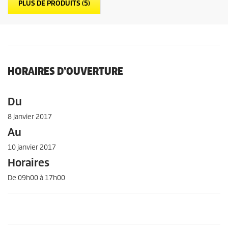
PLUS DE PRODUITS (
5
)
o
i
l
e
s
.
2
a
HORAIRES D’OUVERTURE
v
i
s
Du
8 janvier 2017
Au
10 janvier 2017
Horaires
De 09h00 à 17h00