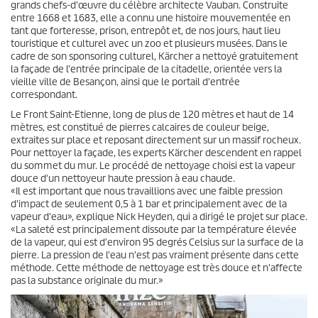
grands chefs-d'œuvre du célèbre architecte Vauban. Construite
entre 1668 et 1683, elle a connu une histoire mouvementée en
tant que forteresse, prison, entrepôt et, de nos jours, haut lieu
touristique et culturel avec un zoo et plusieurs musées. Dans le
cadre de son sponsoring culturel, Kärcher a nettoyé gratuitement
la façade de l'entrée principale de la citadelle, orientée vers la
vieille ville de Besançon, ainsi que le portail d'entrée
correspondant.
Le Front Saint-Etienne, long de plus de 120 mètres et haut de 14
mètres, est constitué de pierres calcaires de couleur beige,
extraites sur place et reposant directement sur un massif rocheux.
Pour nettoyer la façade, les experts Kärcher descendent en rappel
du sommet du mur. Le procédé de nettoyage choisi est la vapeur
douce d'un nettoyeur haute pression à eau chaude.
«Il est important que nous travaillions avec une faible pression
d'impact de seulement 0,5 à 1 bar et principalement avec de la
vapeur d'eau», explique Nick Heyden, qui a dirigé le projet sur place.
«La saleté est principalement dissoute par la température élevée
de la vapeur, qui est d'environ 95 degrés Celsius sur la surface de la
pierre. La pression de l'eau n'est pas vraiment présente dans cette
méthode. Cette méthode de nettoyage est très douce et n'affecte
pas la substance originale du mur.»