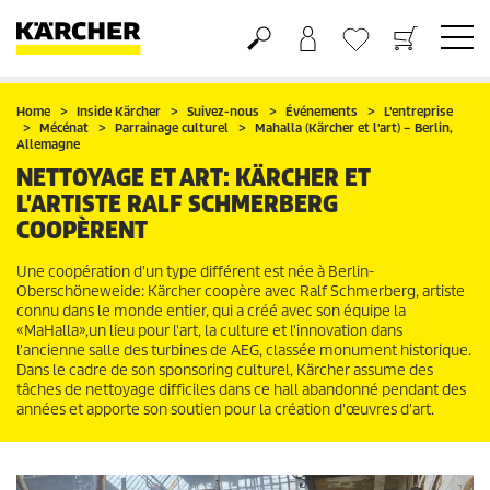
Panier
Liste d'envies
Home
Inside Kärcher
Suivez-nous
Événements
L'entreprise
Mécénat
Parrainage culturel
Mahalla (Kärcher et l'art) – Berlin,
Allemagne
NETTOYAGE ET ART: KÄRCHER ET
L'ARTISTE RALF SCHMERBERG
COOPÈRENT
Une coopération d'un type différent est née à Berlin-
Oberschöneweide: Kärcher coopère avec Ralf Schmerberg, artiste
connu dans le monde entier, qui a créé avec son équipe la
«MaHalla»,un lieu pour l'art, la culture et l'innovation dans
l'ancienne salle des turbines de AEG, classée monument historique.
Dans le cadre de son sponsoring culturel, Kärcher assume des
tâches de nettoyage difficiles dans ce hall abandonné pendant des
années et apporte son soutien pour la création d'œuvres d'art.