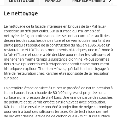
LE NETTOYAGE
MAHALLA
RALF SCHMERBERG
Le nettoyage
Le nettoyage de la façade intérieure en briques de la «MaHalla»
constitue un défi particulier. Sur la surface qui n'a jamais été
nettoyée de façon professionnelles se sont accumulées au fil des
décennies des couches de peinture et de vernis qui remontent en
partie jusqu'à l'époque de la construction du hall en 1895. Avec un
restaurateur et l'Office des monuments historiques, une méthode à
la fois efficace et douce a été décidée pour retirer les salissures et
ménager en même temps la substance d'origine. «Nous sommes
fiers d'avoir pu contribuer à retaper cet endroit classé monument
historique», explique Thorsten Möwes, spécialiste du nettoyage à
titre de restauration chez Kärcher et responsable de la réalisation
sur place.
La première étape consiste à utiliser le procédé de haute pression à
l'eau chaude. L'eau chaude de 80 à 90 degrés est projetée sur la
surface à une pression de 3 à 4 bars. Une grande partie des couches
de peinture et de vernis ont été ainsi enlevées avec précaution.
Kärcher utilise ensuite le procédé à projection de neige carbonique
pour venir à bout des salissures tenaces. Cette technique permet
de projeter des pellets de neige carbonique à -79 °C sur la surface