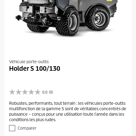
Véhicule porte-outils
Holder S 100/130
0.0
(0)
0
.
Robustes, performants, tout terrain : les véhicules porte-outils
0
multifonction de la gamme S sont de véritables concentrés de
s
puissance – conçus pour une utilisation toute l'année dans les
u
conditions les plus rudes.
r
5
Comparer
é