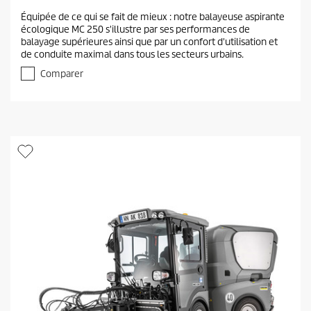
.
Équipée de ce qui se fait de mieux : notre balayeuse aspirante
0
écologique MC 250 s'illustre par ses performances de
s
balayage supérieures ainsi que par un confort d'utilisation et
u
de conduite maximal dans tous les secteurs urbains.
r
5
Comparer
é
t
o
i
l
e
s
.