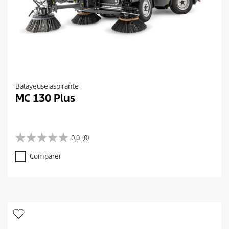
Balayeuse aspirante
MC 130 Plus
0.0
(0)
0
.
Comparer
0
s
u
r
5
é
t
o