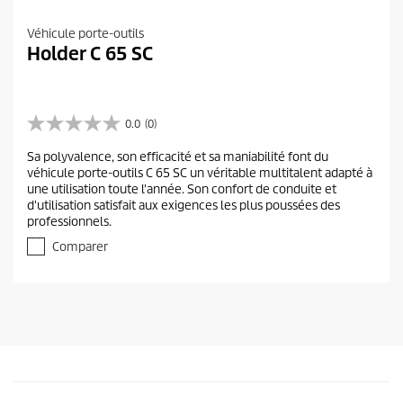
Véhicule porte-outils
Holder C 65 SC
0.0
(0)
0
.
Sa polyvalence, son efficacité et sa maniabilité font du
0
véhicule porte-outils C 65 SC un véritable multitalent adapté à
s
une utilisation toute l'année. Son confort de conduite et
u
d'utilisation satisfait aux exigences les plus poussées des
r
professionnels.
5
é
Comparer
t
o
i
l
e
s
.