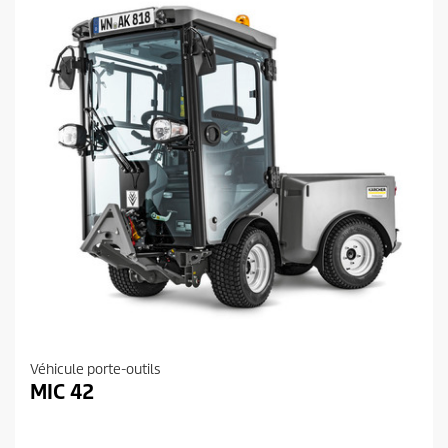
i
l
e
s
.
Véhicule porte-outils
MIC 42