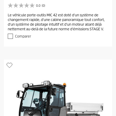
0.0
(0)
0
.
Le véhicule porte-outils MIC 42 est doté d'un système de
0
changement rapide, d'une cabine panoramique tout confort,
s
d'un système de pilotage intuitif et d'un moteur allant déjà
u
nettement au-delà de la future norme d'émissions STAGE V.
r
5
Comparer
é
t
o
i
l
e
s
.