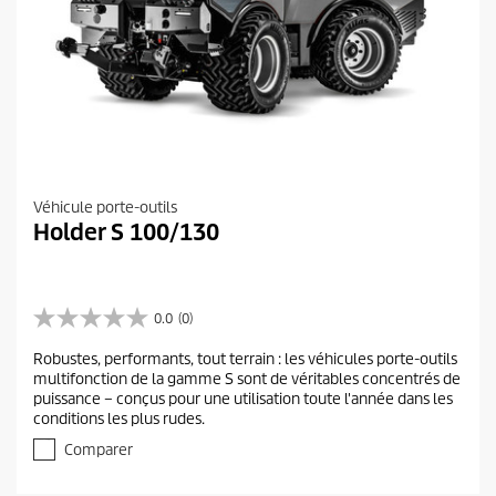
Véhicule porte-outils
Holder S 100/130
0.0
(0)
0
.
Robustes, performants, tout terrain : les véhicules porte-outils
0
multifonction de la gamme S sont de véritables concentrés de
s
puissance – conçus pour une utilisation toute l'année dans les
u
conditions les plus rudes.
r
5
Comparer
é
t