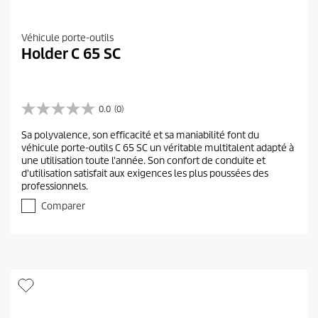
Véhicule porte-outils
Holder C 65 SC
0.0
(0)
0
.
Sa polyvalence, son efficacité et sa maniabilité font du
0
véhicule porte-outils C 65 SC un véritable multitalent adapté à
s
une utilisation toute l'année. Son confort de conduite et
u
d'utilisation satisfait aux exigences les plus poussées des
r
professionnels.
5
é
Comparer
t
o
i
l
e
s
.