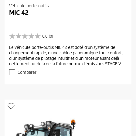
Véhicule porte-outils
MIC 42
0.0
(0)
0
.
Le véhicule porte-outils MIC 42 est doté d'un système de
0
changement rapide, d'une cabine panoramique tout confort,
s
d'un système de pilotage intuitif et d'un moteur allant déjà
u
nettement au-delà de la future norme d'émissions STAGE V.
r
5
Comparer
é
t
o
i
l
e
s
.