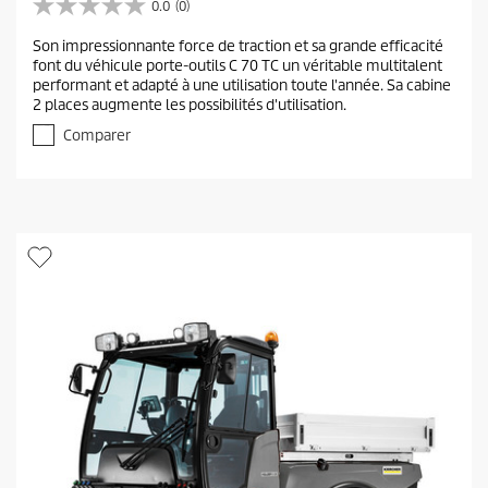
0.0
(0)
0
.
Son impressionnante force de traction et sa grande efficacité
0
font du véhicule porte-outils C 70 TC un véritable multitalent
s
performant et adapté à une utilisation toute l'année. Sa cabine
u
2 places augmente les possibilités d'utilisation.
r
5
Comparer
é
t
o
i
l
e
s
.