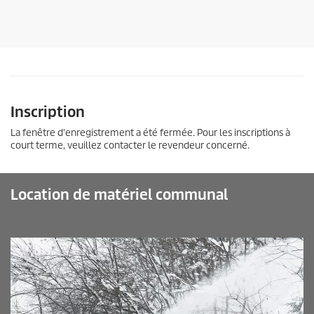
o
i
l
e
s
.
Inscription
La fenêtre d'enregistrement a été fermée. Pour les inscriptions à
court terme, veuillez contacter le revendeur concerné.
Location de matériel communal