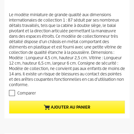
i
x
Le modèle miniature de grande qualité aux dimensions
a
internationales de collection 1 : 87 séduit par ses nombreux
c
détails travaillés, tels que la cabine à double siège, le balai
t
pivotant et la direction articulée permettant la manœuvre
u
dans des espaces étroits. Ce modèle de collectionneur très
détaillé dispose d’un châssis en métal comportant des
e
éléments en plastique et est fourni avec une petite vitrine de
l
collection de qualité étanche à la poussière. Dimensions :
d
Modèle : Longueur 4,5 cm, hauteur 2,5 cm. Vitrine : Longueur
u
12 cm, hauteur 6,5 cm, largeur 6 cm. Consigne de sécurité :
Modèle de collection, ne convient pas aux enfants de moins de
p
14 ans. Il existe un risque de blessures au contact des pointes
r
et des arêtes coupantes fonctionnelles en cas d’utilisation non
o
conforme.
d
Comparer
u
i
AJOUTER AU PANIER
t