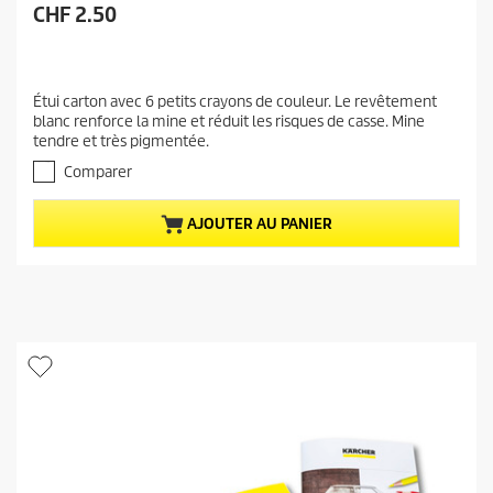
P
CHF 2.50
r
i
x
Étui carton avec 6 petits crayons de couleur. Le revêtement
a
blanc renforce la mine et réduit les risques de casse. Mine
c
tendre et très pigmentée.
t
Comparer
u
e
AJOUTER AU PANIER
l
d
u
p
r
o
d
u
i
t