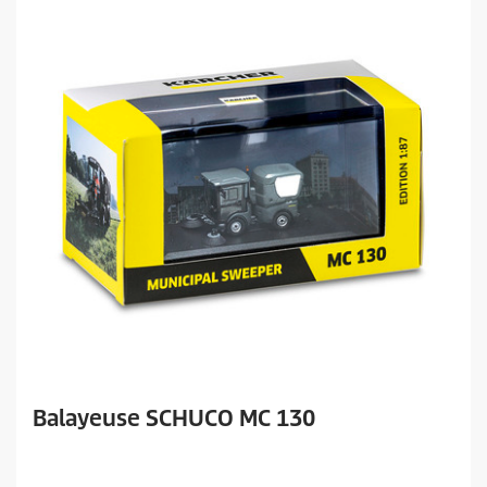
i
t
Balayeuse SCHUCO MC 130