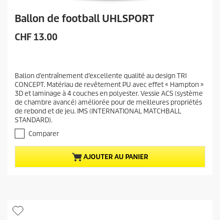
Ballon de football UHLSPORT
P
CHF 13.00
r
i
x
Ballon d’entraînement d’excellente qualité au design TRI
a
CONCEPT. Matériau de revêtement PU avec effet « Hampton »
c
3D et laminage à 4 couches en polyester. Vessie ACS (système
t
de chambre avancé) améliorée pour de meilleures propriétés
u
de rebond et de jeu. IMS (INTERNATIONAL MATCHBALL
STANDARD).
e
l
Comparer
d
u
AJOUTER AU PANIER
p
r
o
d
u