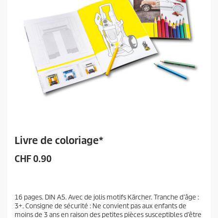
Livre de coloriage*
P
CHF 0.90
r
i
x
16 pages. DIN A5. Avec de jolis motifs Kärcher. Tranche d’âge :
a
3+. Consigne de sécurité : Ne convient pas aux enfants de
c
moins de 3 ans en raison des petites pièces susceptibles d’être