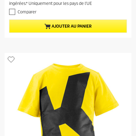
t
ingérées.* Uniquement pour les pays de l’UE
u
Comparer
e
l
AJOUTER AU PANIER
d
u
p
r
o
d
u
i
t