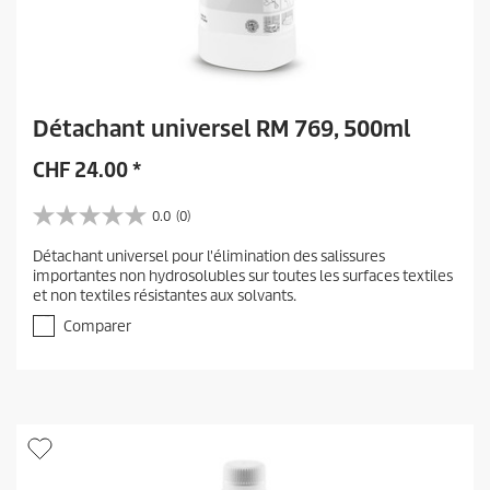
Détachant universel RM 769, 500ml
CHF
24.00
*
0.0
(0)
0
.
Détachant universel pour l'élimination des salissures
0
importantes non hydrosolubles sur toutes les surfaces textiles
s
et non textiles résistantes aux solvants.
u
r
Comparer
5
é
t
o
i
l
e
s