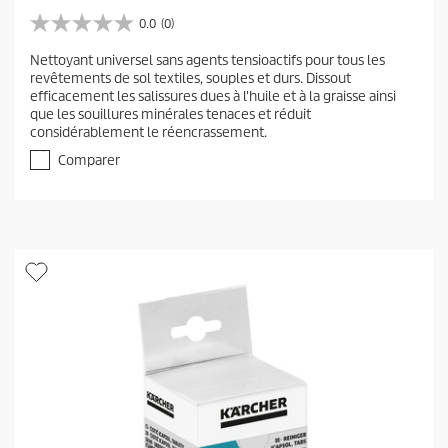
0.0
(0)
0
.
Nettoyant universel sans agents tensioactifs pour tous les
0
revêtements de sol textiles, souples et durs. Dissout
s
efficacement les salissures dues à l'huile et à la graisse ainsi
u
que les souillures minérales tenaces et réduit
r
considérablement le réencrassement.
5
é
Comparer
t
o
i
l
e
s
.