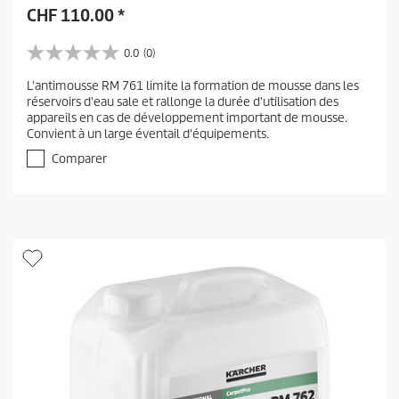
CHF
110.00
*
0.0
(0)
0
.
L'antimousse RM 761 limite la formation de mousse dans les
0
réservoirs d'eau sale et rallonge la durée d'utilisation des
s
appareils en cas de développement important de mousse.
u
Convient à un large éventail d'équipements.
r
5
Comparer
é
t
o
i
l
e
s
.