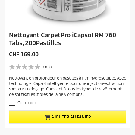
Nettoyant CarpetPro iCapsol RM 760
Tabs, 200Pastilles
P
CHF 169.00
r
i
0.0
(0)
0
x
.
Nettoyant en profondeur en pastilles à film hydrosoluble. Avec
a
0
technologie iCapsol intelligente pour une injection-extraction
s
c
sans aucun rinçage. Convient à tous les types de revêtements
u
t
de sol textiles (fibres de laine y compris).
r
u
5
Comparer
e
é
t
l
AJOUTER AU PANIER
o
d
i
u
l
p
e