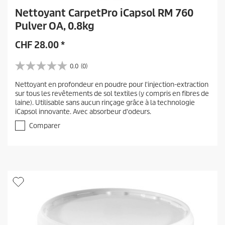
Nettoyant CarpetPro iCapsol RM 760
Pulver OA, 0.8kg
CHF
28.00
*
0.0
(0)
0
.
Nettoyant en profondeur en poudre pour l'injection-extraction
0
sur tous les revêtements de sol textiles (y compris en fibres de
s
laine). Utilisable sans aucun rinçage grâce à la technologie
u
iCapsol innovante. Avec absorbeur d'odeurs.
r
5
Comparer
é
t
o
i
l
e
s
.