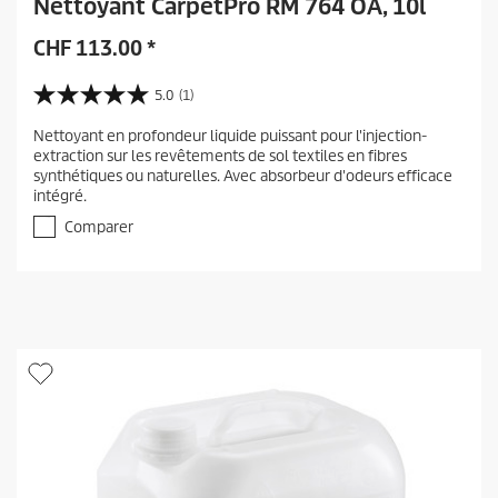
Nettoyant CarpetPro RM 764 OA, 10l
CHF
113.00
*
5.0
(1)
5
.
Nettoyant en profondeur liquide puissant pour l'injection-
0
extraction sur les revêtements de sol textiles en fibres
s
synthétiques ou naturelles. Avec absorbeur d'odeurs efficace
u
intégré.
r
5
Comparer
é
t
o
i
l
e
s
.
1
a
v
i
s