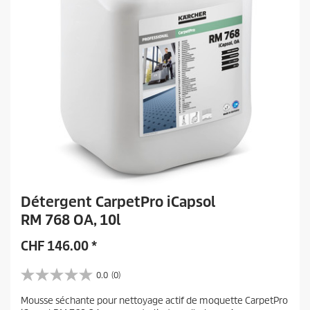
Détergent CarpetPro iCapsol
RM 768 OA, 10l
CHF
146.00
*
0.0
(0)
0
.
Mousse séchante pour nettoyage actif de moquette CarpetPro
0