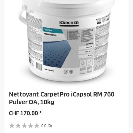
Nettoyant CarpetPro iCapsol RM 760
Pulver OA, 10kg
CHF
170.00
*
0.0
(0)
0