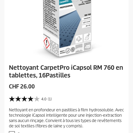
Nettoyant CarpetPro iCapsol RM 760 en
tablettes, 16Pastilles
P
CHF 26.00
r
i
4.0
(1)
4
x
.
Nettoyant en profondeur en pastilles à film hydrosoluble. Avec
a
0
technologie iCapsol intelligente pour une injection-extraction
s
c
sans aucun rinçage. Convient à tous les types de revêtements
u
t
de sol textiles (fibres de laine y compris).
r
u