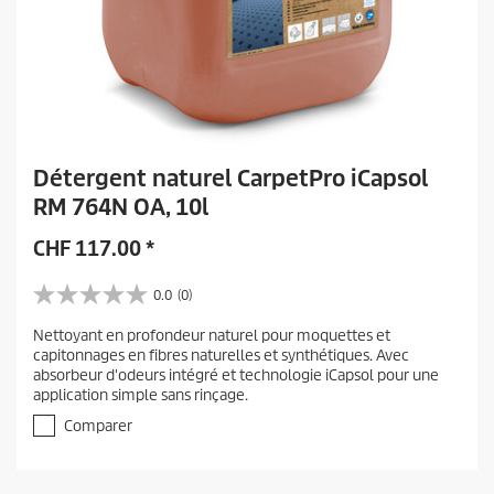
Détergent naturel CarpetPro iCapsol
RM 764N OA, 10l
CHF
117.00
*
0.0
(0)
0
.
Nettoyant en profondeur naturel pour moquettes et
0
capitonnages en fibres naturelles et synthétiques. Avec
s
absorbeur d'odeurs intégré et technologie iCapsol pour une
u
application simple sans rinçage.
r
5
Comparer
é
t
o