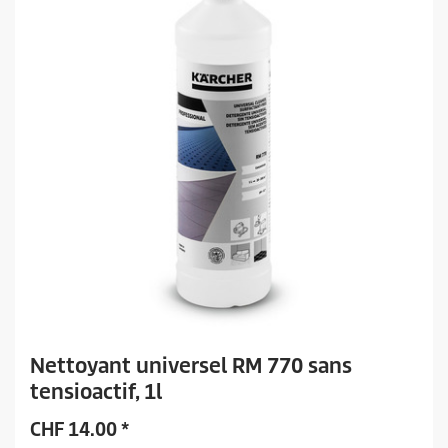
.
Nettoyant universel RM 770 sans
tensioactif, 1l
CHF
14.00
*