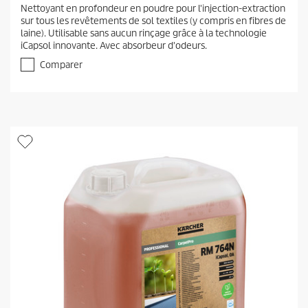
.
Nettoyant en profondeur en poudre pour l'injection-extraction
0
sur tous les revêtements de sol textiles (y compris en fibres de
s
laine). Utilisable sans aucun rinçage grâce à la technologie
u
iCapsol innovante. Avec absorbeur d'odeurs.
r
5
Comparer
é
t
o
i
l
e
s
.