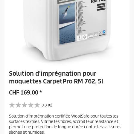
Solution d'imprégnation pour
moquettes CarpetPro RM 762, 5l
CHF
169.00
*
0.0
(0)
0
.
Solution d'imprégnation certifiée WoolSafe pour toutes les
0
surfaces textiles. Vitrifie les fibres, accroît leur résistance et
s
permet une protection de longue durée contre les salissures
u
sèches et humides.