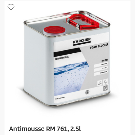
e
s
.
Antimousse RM 761, 2.5l