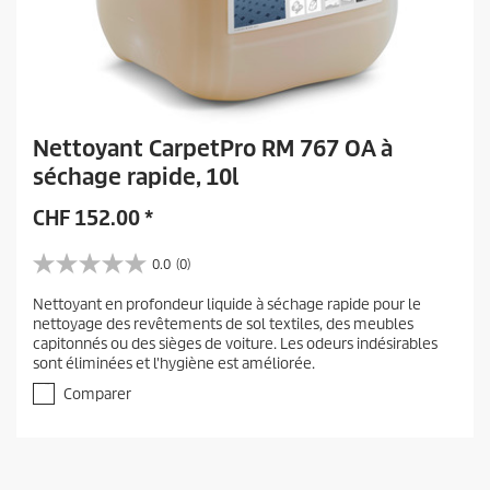
Nettoyant CarpetPro RM 767 OA à
séchage rapide, 10l
CHF
152.00
*
0.0
(0)
0
.
Nettoyant en profondeur liquide à séchage rapide pour le
0
nettoyage des revêtements de sol textiles, des meubles
s
capitonnés ou des sièges de voiture. Les odeurs indésirables
u
sont éliminées et l'hygiène est améliorée.
r
5
Comparer
é
t
o
i
l