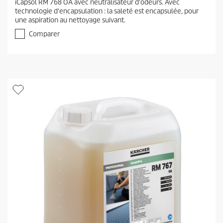
iCapsol RM 768 OA avec neutralisateur d'odeurs. Avec
s
technologie d'encapsulation : la saleté est encapsulée, pour
u
une aspiration au nettoyage suivant.
r
5
Comparer
é
t
o
i
l
e
s
.