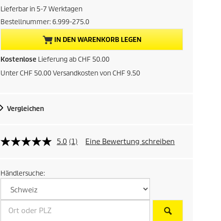
t
Lieferbar in 5-7 Werktagen
u
Bestellnummer:
6.999-275.0
e
IN DEN WARENKORB LEGEN
l
Kostenlose
Lieferung ab CHF 50.00
Unter CHF 50.00 Versandkosten von CHF 9.50
l
e
Vergleichen
r
P
5.0
(1)
Eine Bewertung schreiben
r
Händlersuche:
e
i