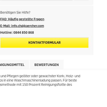
s
d
Benötigen Sie Hilfe?
e
FAQ: Häufig gestellte Fragen
E-Mail: info.ch@kaercher.com
s
Hotline: 0844 850 868
P
KONTAKTFORMULAR
r
o
NIGUNGSMITTEL
BEWERTUNGEN
d
 und Pflegen geölter oder gewachster Kork-, Holz- und
u
pps in eine Waschmaschinenladung passen. Für beste
gsmethode mit 150 Prozent Reinigungsflotte des
k
t