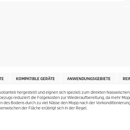
TE
KOMPATIBLE GERÄTE
ANWENDUNGSGEBIETE
REI
llanteil hergestellt und eignen sich speziell zum direkten Nasswischen
chbezugs reduziert die Folgekosten zur Wiederaufbereitung, da mehr Mo
 des Bodens durch zu viel Nässe den Mopp nach der Vorkonditionierun
enwischen der Fläche erübrigt sich in der Regel.