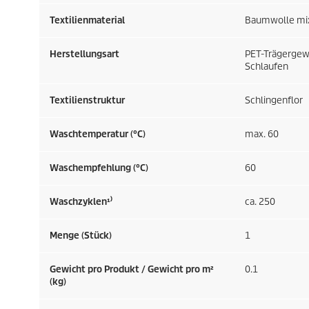
Textilienmaterial
Baumwolle mi
Herstellungsart
PET-Trägergew
Schlaufen
Textilienstruktur
Schlingenflor
Waschtemperatur (°C)
max. 60
Waschempfehlung (°C)
60
Waschzyklen¹⁾
ca. 250
Menge (Stück)
1
Gewicht pro Produkt / Gewicht pro m²
0.1
(kg)