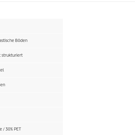
astische Böden
 strukturiert
tel
ien
 / 30% PET