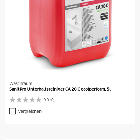
Waschraum
SanitPro Unterhaltsreiniger CA 20 C eco!perform, 5l
0.0
(0)
0
.
Vergleichen
0
v
o
n
5