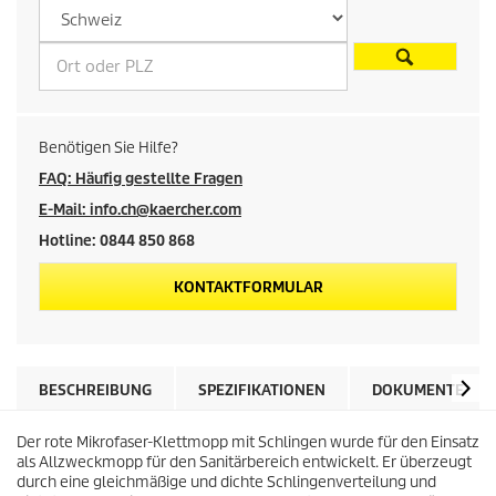
e
i
s
d
Benötigen Sie Hilfe?
e
FAQ: Häufig gestellte Fragen
E-Mail: info.ch@kaercher.com
s
Hotline: 0844 850 868
P
KONTAKTFORMULAR
r
o
BESCHREIBUNG
SPEZIFIKATIONEN
DOKUMENTE
d
Der rote Mikrofaser-Klettmopp mit Schlingen wurde für den Einsatz
u
als Allzweckmopp für den Sanitärbereich entwickelt. Er überzeugt
durch eine gleichmäßige und dichte Schlingenverteilung und