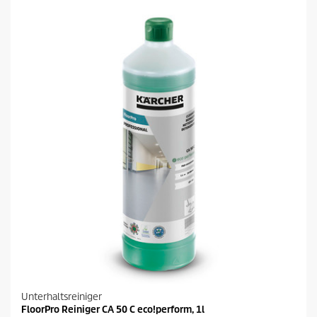
S
t
e
r
n
e
n
.
Unterhaltsreiniger
FloorPro Reiniger CA 50 C eco!perform, 1l