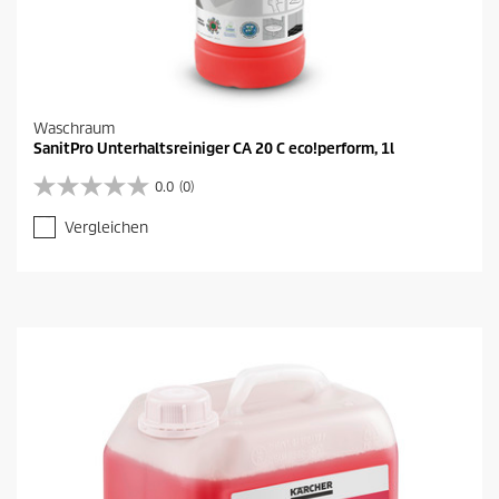
Waschraum
SanitPro Unterhaltsreiniger CA 20 C eco!perform, 1l
0.0
(0)
0
.
Vergleichen
0
v
o
n
5
S
t
e
r
n
e
n
.