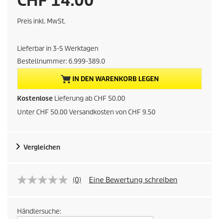
CHF 14.00
k
Preis inkl. MwSt.
t
Lieferbar in 3-5 Werktagen
u
Bestellnummer:
6.999-389.0
e
IN DEN WARENKORB LEGEN
l
Kostenlose
Lieferung ab CHF 50.00
Unter CHF 50.00 Versandkosten von CHF 9.50
l
e
Vergleichen
r
P
(0)
Eine Bewertung schreiben
r
Händlersuche: