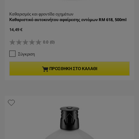
Καθαρισμός και φροντίδα οχημάτων
Καθαριστικό αυτοκινήτου αφαίρεσης εντόμων RM 618, 500ml
C
14,49 €
u
r
0.0
(0)
0
r
.
e
Σύγκριση
0
n
α
t
π
p
ΠΡΟΣΘΉΚΗ ΣΤΟ ΚΑΛΆΘΙ
ό
r
5
o
α
d
σ
u
τ
c
έ
t
ρ
p
ι
r
α
i
.
c
e