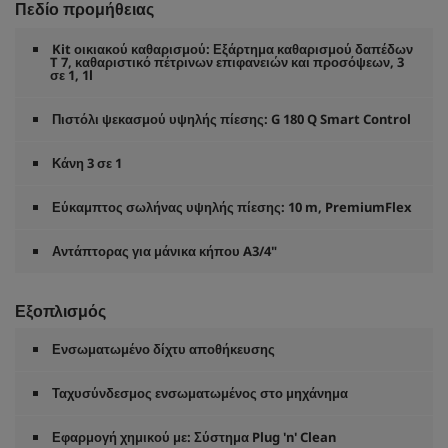
Πεδίο προμήθειας
Kit οικιακού καθαρισμού: Εξάρτημα καθαρισμού δαπέδων
T 7, καθαριστικό πέτρινων επιφανειών και προσόψεων, 3
σε 1, 1l
Πιστόλι ψεκασμού υψηλής πίεσης: G 180 Q Smart Control
Κάνη 3 σε 1
Εύκαμπτος σωλήνας υψηλής πίεσης: 10 m,
PremiumFlex
Αντάπτορας για μάνικα κήπου A3/4"
Εξοπλισμός
Ενσωματωμένο δίχτυ αποθήκευσης
Ταχυσύνδεσμος ενσωματωμένος στο μηχάνημα
Εφαρμογή χημικού με: Σύστημα Plug 'n' Clean