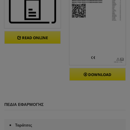
READ ONLINE
DOWNLOAD
ΠΕΔΊΑ ΕΦΑΡΜΟΓΉΣ
Ταράτσες