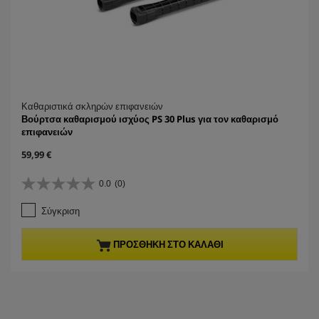
Καθαριστικά σκληρών επιφανειών
Βούρτσα καθαρισμού ισχύος PS 30 Plus για τον καθαρισμό
επιφανειών
C
59,99 €
u
r
0.0
(0)
0
r
.
e
Σύγκριση
0
n
α
t
π
p
ΠΡΟΣΘΉΚΗ ΣΤΟ ΚΑΛΆΘΙ
ό
r
5
o
α
d
σ
u
τ
c
έ