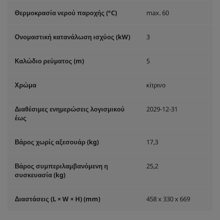
Θερμοκρασία νερού παροχής (°C)
max. 60
Ονομαστική κατανάλωση ισχύος (kW)
3
Καλώδιο ρεύματος (m)
5
Χρώμα
κίτρινο
Διαθέσιμες ενημερώσεις λογισμικού
2029-12-31
έως
Βάρος χωρίς αξεσουάρ (kg)
17,3
Βάρος συμπεριλαμβανόμενη η
25,2
συσκευασία (kg)
Διαστάσεις (L × W × H) (mm)
458 x 330 x 669