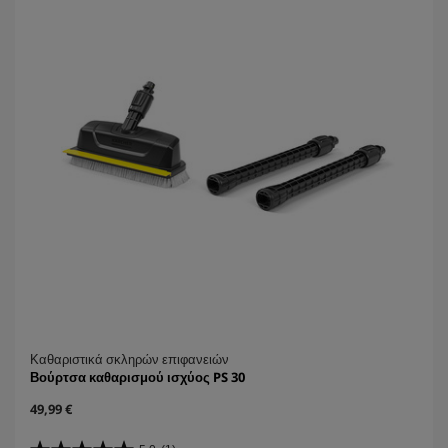
α
i
.
c
1
e
κ
ρ
ι
τ
ι
κ
ή
Καθαριστικά σκληρών επιφανειών
Βούρτσα καθαρισμού ισχύος PS 30
C
49,99 €
u
r