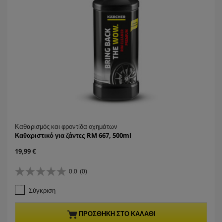
Καθαρισμός και φροντίδα οχημάτων
Καθαριστικό για ζάντες RM 667, 500ml
C
19,99 €
u
r
0.0
(0)
0
r
.
e
Σύγκριση
0
n
α
t
π
p
ΠΡΟΣΘΉΚΗ ΣΤΟ ΚΑΛΆΘΙ
ό