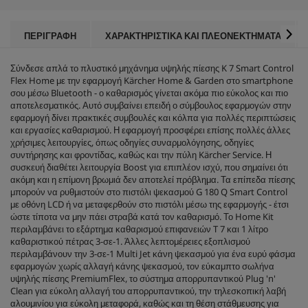
έ
t
ρ
p
ι
r
ΠΕΡΙΓΡΑΦΉ
ΧΑΡΑΚΤΗΡΙΣΤΙΚΆ ΚΑΙ ΠΛΕΟΝΕΚΤΉΜΑΤΑ
α
i
.
c
3
Σύνδεσε απλά το πλυστικό μηχάνημα υψηλής πίεσης K 7 Smart Control
e
κ
Flex Home με την εφαρμογή Kärcher Home & Garden στο smartphone
ρ
σου μέσω Bluetooth - ο καθαρισμός γίνεται ακόμα πιο εύκολος και πιο
ι
αποτελεσματικός. Αυτό συμβαίνει επειδή ο σύμβουλος εφαρμογών στην
τ
εφαρμογή δίνει πρακτικές συμβουλές και κόλπα για πολλές περιπτώσεις
ι
και εργασίες καθαρισμού. Η εφαρμογή προσφέρει επίσης πολλές άλλες
κ
χρήσιμες λειτουργίες, όπως οδηγίες συναρμολόγησης, οδηγίες
έ
συντήρησης και φροντίδας, καθώς και την πύλη Kärcher Service. Η
ς
συσκευή διαθέτει λειτουργία Boost για επιπλέον ισχύ, που σημαίνει ότι
ακόμη και η επίμονη βρωμιά δεν αποτελεί πρόβλημα. Τα επίπεδα πίεσης
μπορούν να ρυθμιστούν στο πιστόλι ψεκασμού G 180 Q Smart Control
με οθόνη LCD ή να μεταφερθούν στο πιστόλι μέσω της εφαρμογής - έτσι
ώστε τίποτα να μην πάει στραβά κατά τον καθαρισμό. Το Home Kit
περιλαμβάνει το εξάρτημα καθαρισμού επιφανειών T 7 και 1 λίτρο
καθαριστικού πέτρας 3-σε-1. Άλλες λεπτομέρειες εξοπλισμού
περιλαμβάνουν την 3-σε-1 Multi Jet κάνη ψεκασμού για ένα ευρύ φάσμα
εφαρμογών χωρίς αλλαγή κάνης ψεκασμού, τον εύκαμπτο σωλήνα
υψηλής πίεσης
PremiumFlex
, το σύστημα απορρυπαντικού
Plug 'n'
Clean
για εύκολη αλλαγή του απορρυπαντικού, την τηλεσκοπική λαβή
αλουμινίου για εύκολη μεταφορά, καθώς και τη θέση στάθμευσης για