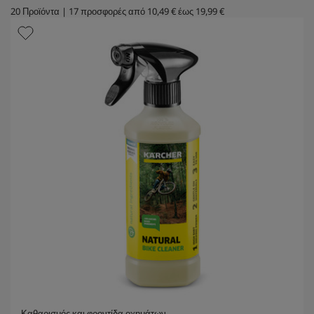
20
Προϊόντα
|
17
προσφορές από
10,49 €
έως
19,99 €
Καθαρισμός και φροντίδα οχημάτων