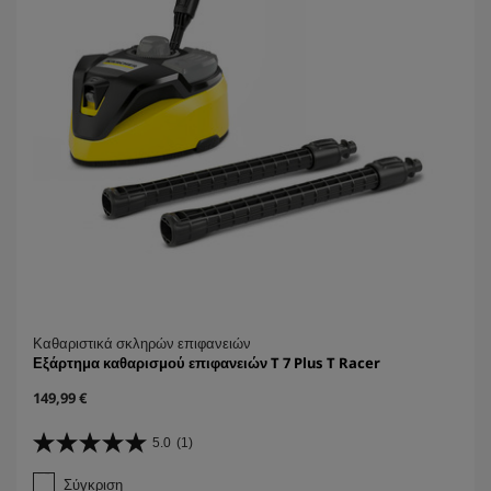
Καθαριστικά σκληρών επιφανειών
Εξάρτημα καθαρισμού επιφανειών T 7 Plus T Racer
C
149,99 €
u
r
5.0
(1)
5
r
.
e
Σύγκριση