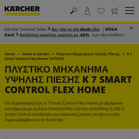
Kärcher Summer Sales:
Δες όλα τα νέα deals εδώ
|
MEGA
Καλάθι
Αγαπημένα
Deal
:
Απόκτησε σκούπες ρομπότ με -60%
πριν εξαντληθούν!
Home
Home & Garden
Πλυστικά Μηχανήματα Υψηλής Πίεσης
K 7
Smart Control Flex Home 13173410
ΠΛΥΣΤΙΚΌ ΜΗΧΆΝΗΜΑ
ΥΨΗΛΉΣ ΠΊΕΣΗΣ K 7 SMART
CONTROL FLEX HOME
Για περισσότερη ισχύ: K 7 Smart Control Flex Home με υδρόψυκτο
κινητήρα και με σωλήνα
PremiumFlex
, πιστόλι σκανδάλης G 180 Q
Smart Control, κατάλληλο για επίμονους ρύπους σε όλο το σπίτι.
Συμπεριλαμβάνεται το Home Kit.