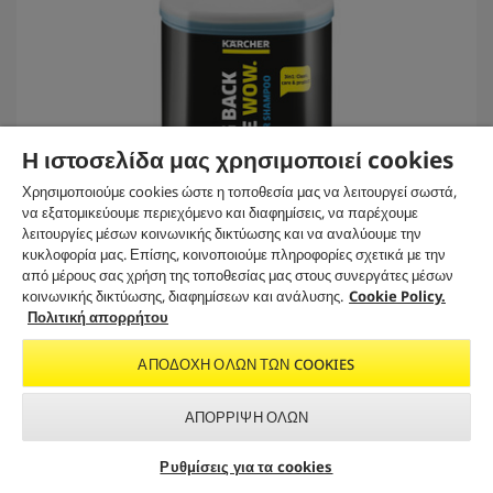
Η ιστοσελίδα μας χρησιμοποιεί cookies
Χρησιμοποιούμε cookies ώστε η τοποθεσία μας να λειτουργεί σωστά,
να εξατομικεύουμε περιεχόμενο και διαφημίσεις, να παρέχουμε
λειτουργίες μέσων κοινωνικής δικτύωσης και να αναλύουμε την
κυκλοφορία μας. Επίσης, κοινοποιούμε πληροφορίες σχετικά με την
από μέρους σας χρήση της τοποθεσίας μας στους συνεργάτες μέσων
κοινωνικής δικτύωσης, διαφημίσεων και ανάλυσης.
Cookie Policy.
Καθαρισμός και φροντίδα οχημάτων
Πολιτική απορρήτου
Καθαριστικό αυτοκινήτου, 1l
ΑΠΟΔΟΧΉ ΌΛΩΝ ΤΩΝ COOKIES
C
11,49 €
u
r
5.0
(1)
ΑΠΌΡΡΙΨΗ ΌΛΩΝ
5
r
.
e
Σύγκριση
Αναζήτηση εμπόρου &
Εγγραφείτε στο newsletter
0
n
Ρυθμίσεις για τα cookies
service
της Kärcher
α
t