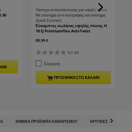
ν
Λάστιχο αντικατάστασης για υψηλή πίεση:
S 30
Με σύστημα αντι-συστροφής και σύστημα
Quick Connect.
Εύκαμπτος σωλήνας υψηλής πίεσης H
10 Q PremiumFlex Anti-Twist
C
89,99 €
u
r
0.0
(0)
0
r
.
e
Σύγκριση
0
n
ΆΘΙ
α
t
π
p
ΠΡΟΣΘΉΚΗ ΣΤΟ ΚΑΛΆΘΙ
ό
r
5
o
α
d
σ
u
τ
c
έ
t
ρ
p
ι
r
ΤΑ
ΧΗΜΙΚΆ ΠΡΟΪΌΝΤΑ ΚΑΘΑΡΙΣΜΟΎ
ΚΡΙΤΙΚΈΣ ΠΕΛΑΤΏΝ
α
i
.
c