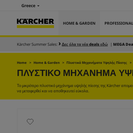
Greece
HOME & GARDEN
PROFESSIONA
Kärcher Summer Sales:
Δες όλα τα νέα deals εδώ
|
MEGA Dea
Home
Home & Garden
Πλυστικά Μηχανήματα Υψηλής Πίεσης
ΠΛΥΣΤΙΚΌ ΜΗΧΆΝΗΜΑ ΥΨΗ
Το μικρότερο πλυστικό μηχάνημα υψηλής πίεσης της Kärcher απομακρ
να μεταφερθεί και να αποθηκευτεί εύκολα.