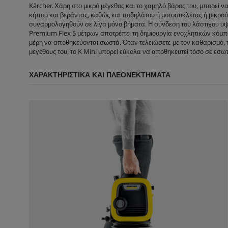
κ
Kärcher. Χάρη στο μικρό μέγεθος και το χαμηλό βάρος του, μπορεί ν
ρ
κήπου και βεράντας, καθώς και ποδηλάτου ή μοτοσυκλέτας ή μικρού
ι
συναρμολογηθούν σε λίγα μόνο βήματα. Η σύνδεση του λάστιχου υψη
τ
Premium Flex 5 μέτρων αποτρέπει τη δημιουργία ενοχλητικών κόμπ
ι
μέρη να αποθηκεύονται σωστά. Όταν τελειώσετε με τον καθαρισμό, τ
κ
μεγέθους του, το K Mini μπορεί εύκολα να αποθηκευτεί τόσο σε εσω
έ
ς
ΧΑΡΑΚΤΗΡΙΣΤΙΚΆ ΚΑΙ ΠΛΕΟΝΕΚΤΉΜΑΤΑ