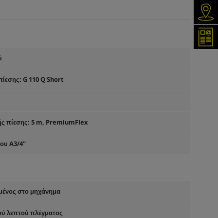
Ανα
Εγγρ
ύ
ίεσης: G 110 Q Short
ς πίεσης: 5 m,
PremiumFlex
ου A3/4"
ένος στο μηχάνημα
ύ λεπτού πλέγματος