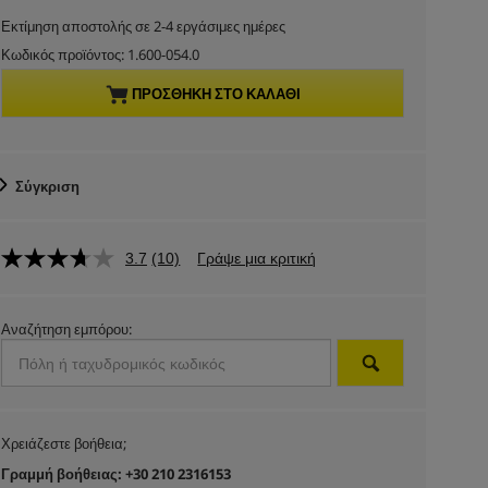
u
Εκτίμηση αποστολής σε 2-4 εργάσιμες ημέρες
r
Κωδικός προϊόντος:
1.600-054.0
r
ΠΡΟΣΘΉΚΗ ΣΤΟ ΚΑΛΆΘΙ
e
n
Σύγκριση
t
3.7
(10)
Γράψε μια κριτική
p
r
Αναζήτηση εμπόρου:
o
d
Χρειάζεστε βοήθεια;
u
Γραμμή βοήθειας: +30 210 2316153