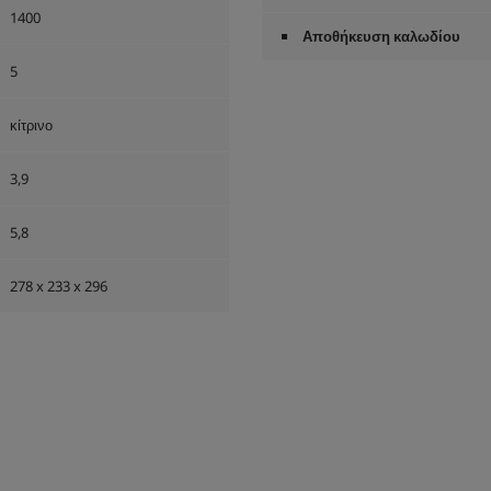
1400
Αποθήκευση καλωδίου
5
κίτρινο
3,9
5,8
278 x 233 x 296