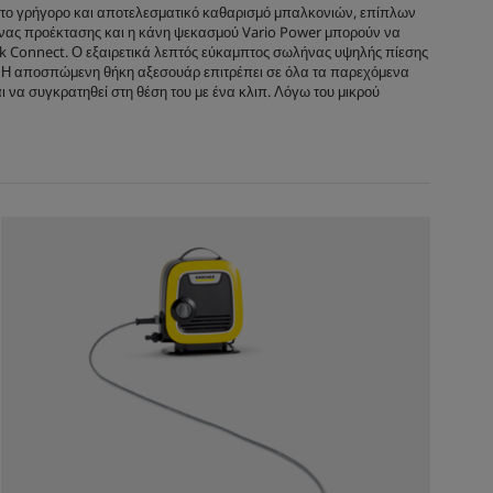
 για το γρήγορο και αποτελεσματικό καθαρισμό μπαλκονιών, επίπλων
e
ωλήνας προέκτασης και η κάνη ψεκασμού Vario Power μπορούν να
k Connect
. Ο εξαιρετικά λεπτός εύκαμπτος σωλήνας υψηλής πίεσης
ό. Η αποσπώμενη θήκη αξεσουάρ επιτρέπει σε όλα τα παρεχόμενα
 να συγκρατηθεί στη θέση του με ένα κλιπ. Λόγω του μικρού