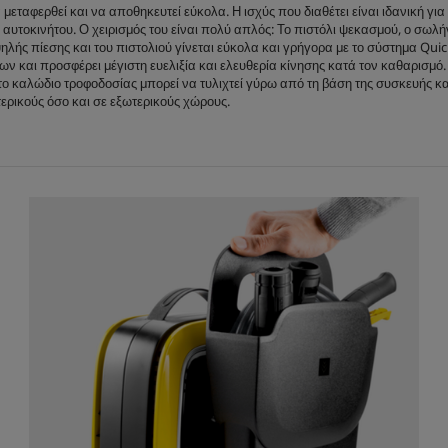
ρ
α μεταφερθεί και να αποθηκευτεί εύκολα. Η ισχύς που διαθέτει είναι ιδανική
ι
 αυτοκινήτου. Ο χειρισμός του είναι πολύ απλός: Το πιστόλι ψεκασμού, ο σ
τ
λής πίεσης και του πιστολιού γίνεται εύκολα και γρήγορα με το σύστημα
Quic
ι
ων και προσφέρει μέγιστη ευελιξία και ελευθερία κίνησης κατά τον καθαρισμ
κ
ο καλώδιο τροφοδοσίας μπορεί να τυλιχτεί γύρω από τη βάση της συσκευής και
ή
τερικούς όσο και σε εξωτερικούς χώρους.