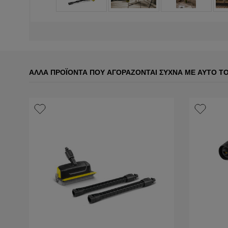
ΆΛΛΑ ΠΡΟΪΌΝΤΑ ΠΟΥ ΑΓΟΡΆΖΟΝΤΑΙ ΣΥΧΝΆ ΜΕ ΑΥΤΌ Τ