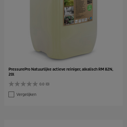
PressurePro Natuurlijke actieve reiniger, alkalisch RM 82N,
20l
0.0
(0)
0
.
Vergelijken
0
v
a
n
d
e
5