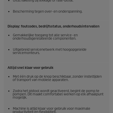
Uitschakeling bij lekkage of fase-uitval.
Bescherming tegen over- en onderspanning.
Display: foutcodes, bedrijfsstatus, onderhoudsintervallen
Gemakkelijke toegang tot alle service- en
onderhoudsgerelateerde componenten.
Uitgebreid servicenetwerk met hoogopgeleide
servicemonteurs.
Altijd snel klaar voor gebruik
Met één druk op de knop beschikbaar, zonder insteltijden
of transport van mobiele apparaten.
Zodra het pistool wordt geactiveerd, begint de pomp te
pompen. Dit maakt comfortabel werken op elk afhaalpunt
mogelijk.
Machine is altijd klaar voor gebruik voor maximale
productiviteit en flexibiliteit.