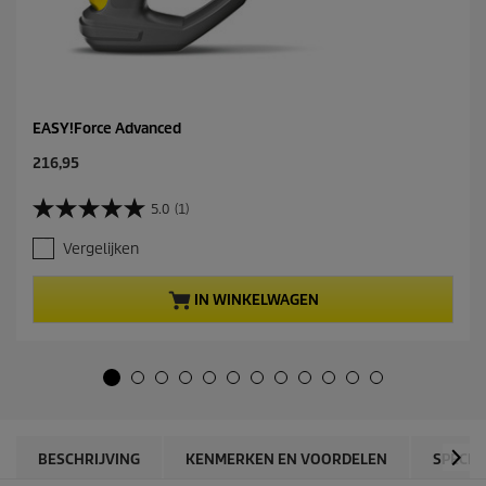
EASY!Force Advanced
C
216,95
u
r
5.0
(1)
5
r
.
e
Vergelijken
0
n
v
t
a
p
IN WINKELWAGEN
n
r
d
o
e
d
5
u
s
c
t
t
e
p
r
r
BESCHRIJVING
KENMERKEN EN VOORDELEN
SPECIF
r
i