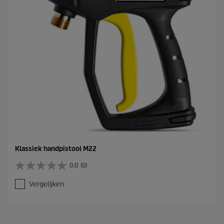
Klassiek handpistool M22
0.0
(0)
0
.
Vergelijken
0
v
a
n
d