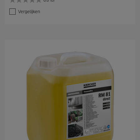
0
.
Vergelijken
0
v
a
n
d
e
5
s
t
e
r
r
e
n
.