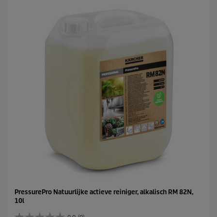
s
t
e
r
r
e
n
.
PressurePro Natuurlijke actieve reiniger, alkalisch RM 82N,
10l
0.0
(0)