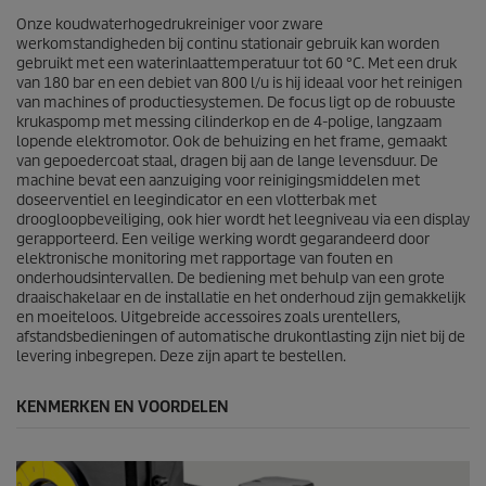
e
c
n
Onze koudwaterhogedrukreiniger voor zware
e
.
werkomstandigheden bij continu stationair gebruik kan worden
1
gebruikt met een waterinlaattemperatuur tot 60 °C. Met een druk
b
van 180 bar en een debiet van 800 l/u is hij ideaal voor het reinigen
e
van machines of productiesystemen. De focus ligt op de robuuste
o
krukaspomp met messing cilinderkop en de 4-polige, langzaam
o
lopende elektromotor. Ook de behuizing en het frame, gemaakt
r
van gepoedercoat staal, dragen bij aan de lange levensduur. De
d
machine bevat een aanzuiging voor reinigingsmiddelen met
e
doseerventiel en leegindicator en een vlotterbak met
l
droogloopbeveiliging, ook hier wordt het leegniveau via een display
i
gerapporteerd. Een veilige werking wordt gegarandeerd door
n
elektronische monitoring met rapportage van fouten en
g
onderhoudsintervallen. De bediening met behulp van een grote
draaischakelaar en de installatie en het onderhoud zijn gemakkelijk
en moeiteloos. Uitgebreide accessoires zoals urentellers,
afstandsbedieningen of automatische drukontlasting zijn niet bij de
levering inbegrepen. Deze zijn apart te bestellen.
KENMERKEN EN VOORDELEN