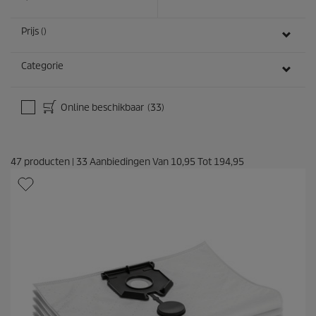
n
Prijs ()
Categorie
Online beschikbaar
(33)
47
producten
|
33
Aanbiedingen Van
10,95
Tot
194,95