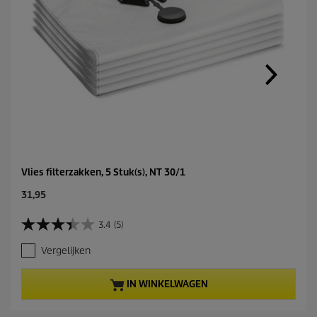
Vlies filterzakken, 5 Stuk(s), NT 30/1
C
31,95
u
r
3.4
(5)
3
r
.
e
Vergelijken
4
n
v
t
a
p
IN WINKELWAGEN
n
r
d
o