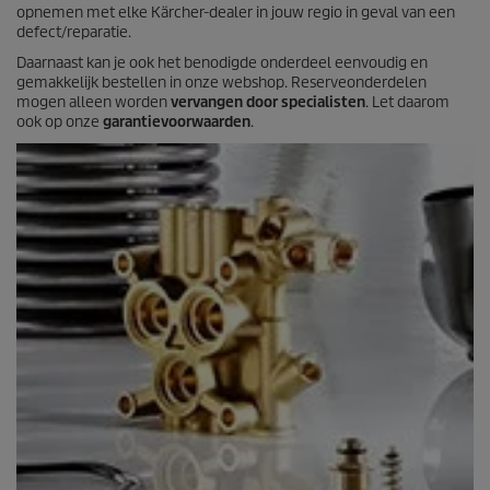
o
opnemen met elke Kärcher-dealer in jouw regio in geval van een
o
defect/reparatie.
r
d
Daarnaast kan je ook het benodigde onderdeel eenvoudig en
e
gemakkelijk bestellen in onze webshop. Reserveonderdelen
l
mogen alleen worden
vervangen door specialisten
. Let daarom
i
ook op onze
garantievoorwaarden
.
n
g
e
n