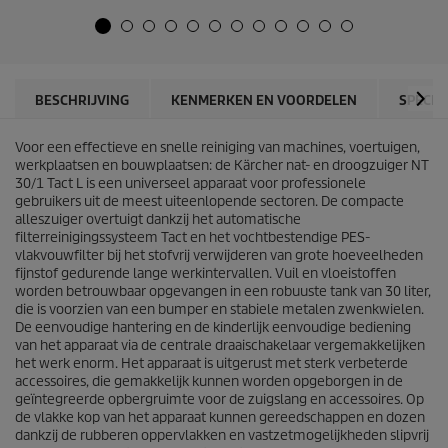
e
d
5
u
s
c
t
t
e
p
r
r
BESCHRIJVING
KENMERKEN EN VOORDELEN
SPECIF
r
i
e
c
n
Voor een effectieve en snelle reiniging van machines, voertuigen,
e
.
werkplaatsen en bouwplaatsen: de Kärcher nat- en droogzuiger NT
5
30/1 Tact L is een universeel apparaat voor professionele
b
gebruikers uit de meest uiteenlopende sectoren. De compacte
e
alleszuiger overtuigt dankzij het automatische
o
filterreinigingssysteem Tact en het vochtbestendige PES-
o
vlakvouwfilter bij het stofvrij verwijderen van grote hoeveelheden
r
fijnstof gedurende lange werkintervallen. Vuil en vloeistoffen
d
worden betrouwbaar opgevangen in een robuuste tank van 30 liter,
e
die is voorzien van een bumper en stabiele metalen zwenkwielen.
l
De eenvoudige hantering en de kinderlijk eenvoudige bediening
i
van het apparaat via de centrale draaischakelaar vergemakkelijken
n
het werk enorm. Het apparaat is uitgerust met sterk verbeterde
g
accessoires, die gemakkelijk kunnen worden opgeborgen in de
e
geïntegreerde opbergruimte voor de zuigslang en accessoires. Op
n
de vlakke kop van het apparaat kunnen gereedschappen en dozen
dankzij de rubberen oppervlakken en vastzetmogelijkheden slipvrij