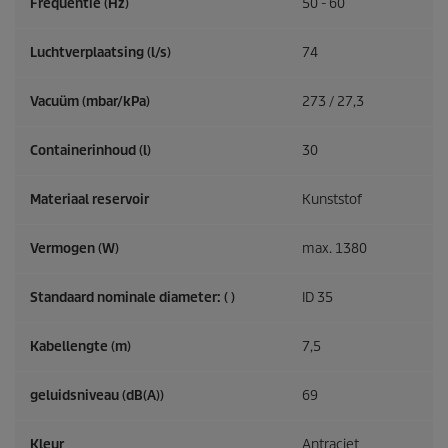
Frequentie (
Hz
)
50 - 60
Luchtverplaatsing (l/s)
74
Vacuüm (mbar/kPa)
273 / 27,3
Containerinhoud (l)
30
Materiaal reservoir
Kunststof
Vermogen (W)
max. 1380
Standaard nominale diameter: ( )
ID 35
Kabellengte (m)
7,5
geluidsniveau (dB(A))
69
Kleur
Antraciet