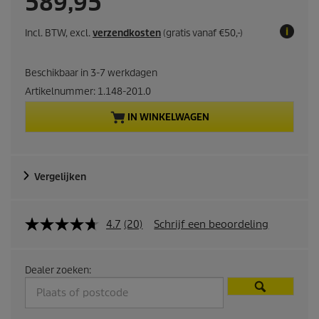
C
589,95
u
Incl. BTW, excl.
verzendkosten
(gratis vanaf €50,-)
r
Beschikbaar in 3-7 werkdagen
r
Artikelnummer:
1.148-201.0
e
IN WINKELWAGEN
n
t
Vergelijken
p
4.7
(20)
Schrijf een beoordeling
r
o
Dealer zoeken:
d