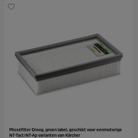
c
t
t
e
p
r
r
r
i
e
c
n
e
.
Plisséfilter Droog, groen label, geschikt voor eenmotorige
NT-Tact/NT-Ap varianten van Kärcher