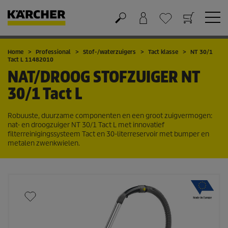
Winkelwagen
Wensenlijstje
Home
Professional
Stof-/waterzuigers
Tact klasse
NT 30/1
Tact L 11482010
NAT/DROOG STOFZUIGER
NT
30/1 Tact L
Robuuste, duurzame componenten en een groot zuigvermogen:
nat- en droogzuiger NT 30/1 Tact L met innovatief
filterreinigingssysteem Tact en 30-literreservoir met bumper en
metalen zwenkwielen.