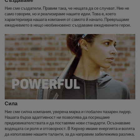
Създаваме
Ние сме създатели. Правим така, че нещата да се случват. Ние не
само говорим, но и реализираме нашите идеи. Това е, което
характеризира нашата компания от самото й начало. Превръщаме
ежедневието в нещо необикновено: създаваме ежеднвените герои.
Сила
Ние сме силна компания, уверена марка и глобален пазарен лидер.
Нашата бърза адаптивност ни позволява да посрещаме
предизвикателствата и да поставяме нови стандарти. Осъзнаваме
водещата си роля и отговорност. В Керхер имаме енергията и волята
да използваме нашите таланти, за да направим забележима разлика.