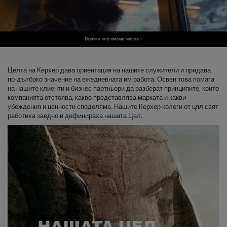
0
s
e
Целта на Керхер дава ориентация на нашите служители и придава
c
по-дълбоко значение на ежедневната им работа. Освен това помага
o
на нашите клиенти и бизнес партньори да разберат принципите, които
n
компанията отстоява, какво представлява марката и какви
d
убеждения и ценности споделяме. Нашите Керхер колеги от цял свят
s
o
работиха заедно и дефинираха нашата Цел.
f
0
s
e
c
o
n
d
s