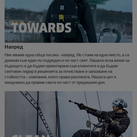
Напред
Ние имаме една обща посока - напред. Не стоим на едно място, а се
движим към един по-подреден и по-чист свят. Нашата ясна визия за
бъдещето е да бъдем ориентирани към клиентите и да бъдем
световен лидер в решенията за почистване и запазване на
стойността – компания, която прави разликата. Нашата цел е
ежедневно да правим света по-чист от предишния ден.