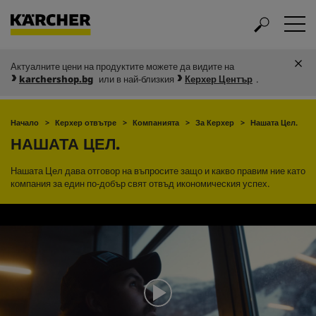
Актуалните цени на продуктите можете да видите на
karchershop.bg
или в най-близкия
Керхер Център
.
Начало
Керхер отвътре
Компанията
За Керхер
Нашата Цел.
НАШАТА ЦЕЛ.
Нашата Цел дава отговор на въпросите защо и какво правим ние като
компания за един по-добър свят отвъд икономическия успех.