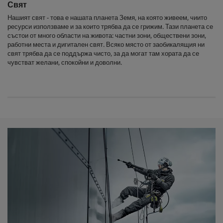
Свят
Нашият свят - това е нашата планета Земя, на която живеем, чиито
ресурси използваме и за които трябва да се грижим. Тази планета се
състои от много области на живота: частни зони, обществени зони,
работни места и дигитален свят. Всяко място от заобикалящия ни
свят трябва да се поддържа чисто, за да могат там хората да се
чувстват желани, спокойни и доволни.