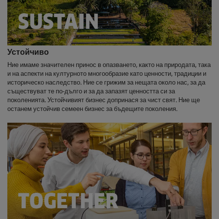
Устойчиво
Ние имаме значителен принос в опазването, както на природата, така
и на аспекти на културното многообразие като ценности, традиции и
историческо наследство. Ние се грижим за нещата около нас, за да
съществуват те по-дълго и за да запазят ценността си за
поколенията. Устойчивият бизнес допринася за чист свят. Ние ще
останем устойчив семеен бизнес за бъдещите поколения.