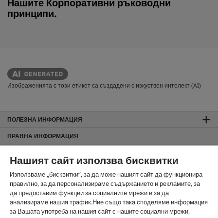
Нашите Корпоративни ръководни
принципи.
Изображенията с този етикет са създадени с изкуствен интелект (AI)
ПОЛЕЗНА ИНФОРМАЦИЯ
ПРАВНА ИНФОРМАЦИЯ
Общи търговски условия
Нашият сайт използва бисквитки
За сайта
Използваме „бисквитки“, за да може нашият сайт да функционира
Защита на данните
правилно, за да персонализираме съдържанието и рекламите, за
Използване на бисквитки
да предоставим функции за социалните мрежи и за да
Карта на сайта
анализираме нашия трафик.Ние също така споделяме информация
Информация за изхвърляне и приемане обратно
за Вашата употреба на нашия сайт с нашите социални мрежи,