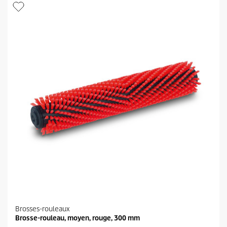
i
r
l
o
e
d
s
u
.
i
1
t
a
v
i
s
Brosses-rouleaux
Brosse-rouleau, moyen, rouge, 300 mm