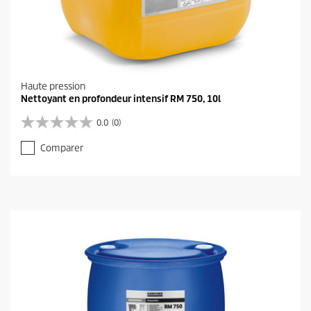
Haute pression
Nettoyant en profondeur intensif RM 750, 10l
0.0
(0)
0
.
Comparer
0
s
u
r
5
é
t
o
i
l
e
s
.