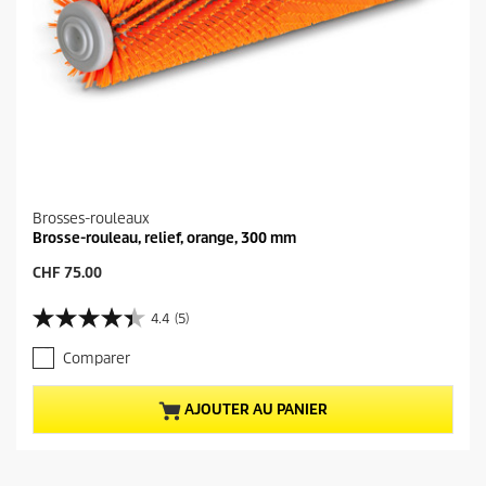
Brosses-rouleaux
Brosse-rouleau, relief, orange, 300 mm
P
CHF 75.00
r
i
4.4
(5)
4
x
.
a
Comparer
4
c
s
t
u
u
AJOUTER AU PANIER
r
e
5
l
é
d
t