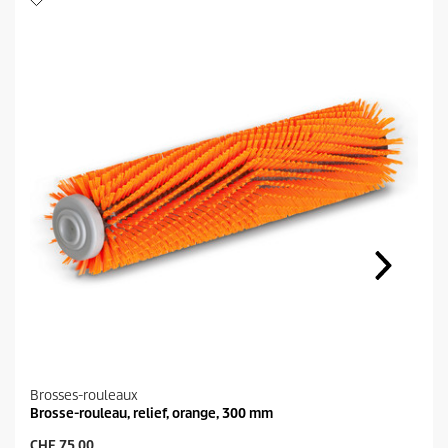
Brosses-rouleaux
Brosse-rouleau, relief, orange, 300 mm
P
CHF 75.00