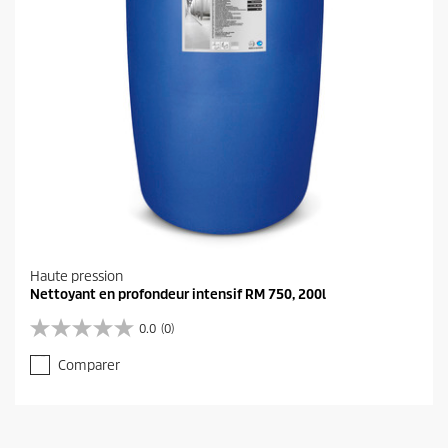
Haute pression
Nettoyant en profondeur intensif RM 750, 200l
0.0
(0)
0
.
Comparer
0
s
u
r
5