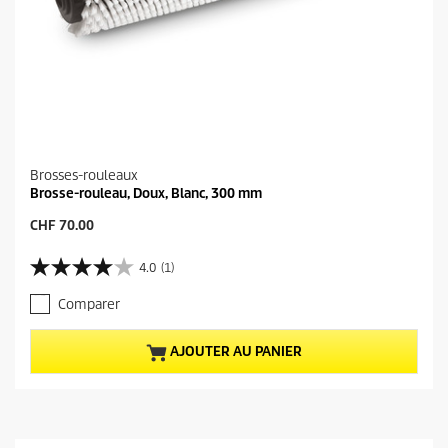
Brosses-rouleaux
Brosse-rouleau, Doux, Blanc, 300 mm
P
CHF 70.00
r
i
4.0
(1)
4
x
.
a
Comparer
0
c
s
t
u
u
AJOUTER AU PANIER
r
e
5
l
é
d
t
u
o
p