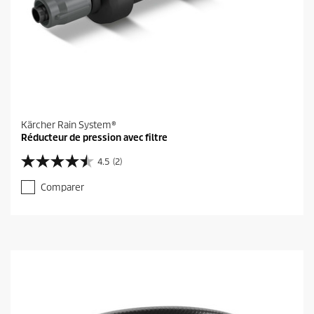
Kärcher Rain System®
Réducteur de pression avec filtre
4.5
(2)
4
.
Comparer
5
s
u
r
5
é
t
o
i
l