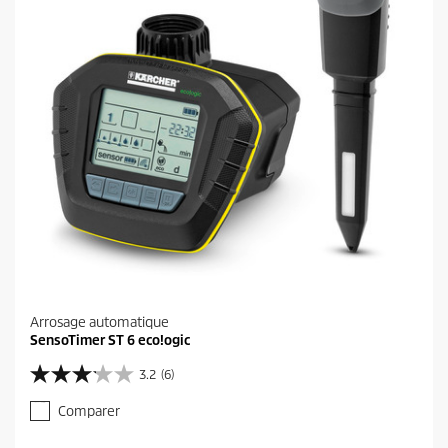
Arrosage automatique
SensoTimer ST 6 eco!ogic
3.2
(6)
3
.
Comparer
2
s