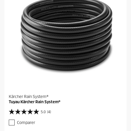
e
s
.
2
a
v
i
s
Kärcher Rain System®
Tuyau Kärcher Rain System®
5.0
(4)
5
.
Comparer
0
s