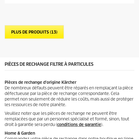
u
r
5
é
t
PLUS DE PRODUITS (13)
o
i
l
e
s
.
PIÈCES DE RECHANGE FILTRE À PARTICULES
4
a
v
Pièces de rechange d'origine Kärcher
i
De nombreux défauts peuvent être réparés en remplaçant la pièce
s
défectueuse par la pièce de rechange correspondante. Cela
permet non seulement de réduire les coûts, mais aussi de protéger
les ressources de notre planète.
Veuillez noter que les pièces de rechange ne peuvent être
remplacées que par un personnel spécialisé et formé, sinon, tout
droit à garantie sera perdu (
conditions de garantie
).
Home & Garden
Commandez votre pièce de rechange dans notre boutique en ligne