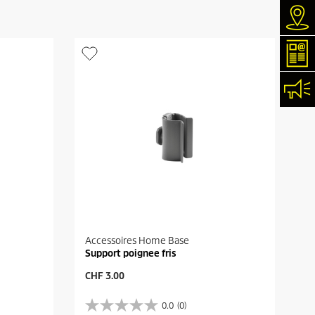
Rec
New
Con
Accessoires Home Base
Support poignee fris
P
CHF 3.00
r
i
0.0
(0)
0
x