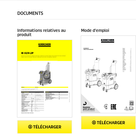
.
.
i
i
t
t
DOCUMENTS
Informations relatives au
Mode d'emploi
produit
TÉLÉCHARGER
TÉLÉCHARGER