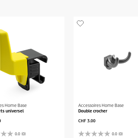
res Home Base
Accessoires Home Base
ets universel
Double crocher
P
0
CHF 3.00
r
i
0.0
(0)
0.0
(0)
0
x