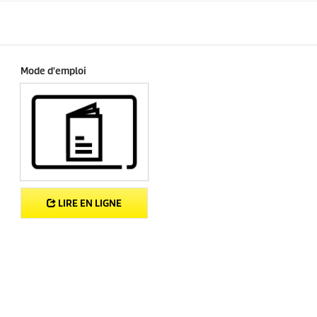
.
i
t
Mode d'emploi
LIRE EN LIGNE