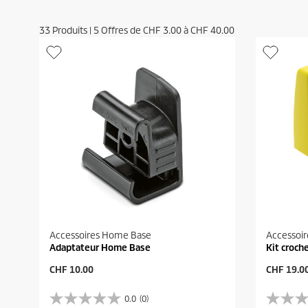
33
Produits
|
5
Offres de
CHF 3.00
à
CHF 40.00
Accessoires Home Base
Accessoi
Adaptateur Home Base
Kit croch
P
P
CHF 10.00
CHF 19.0
r
r
i
i
0.0
(0)
0
0
x
x