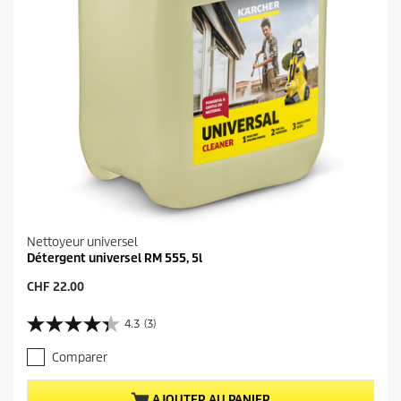
Nettoyeur universel
Détergent universel RM 555, 5l
P
CHF 22.00
r
i
4.3
(3)
4
x
.
a
Comparer
3
c
s
t
u
u
AJOUTER AU PANIER