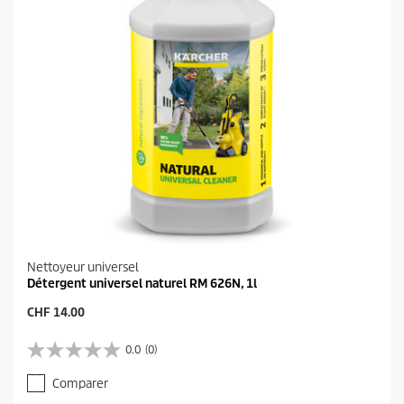
Nettoyeur universel
Détergent universel naturel RM 626N, 1l
P
CHF 14.00
r
i
0.0
(0)
0
x
.
a
Comparer
0
c