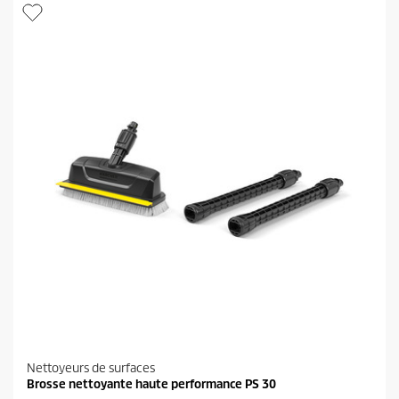
i
r
l
o
e
d
s
u
.
i
1
t
3
0
8
a
v
i
s
Nettoyeurs de surfaces
Brosse nettoyante haute performance PS 30