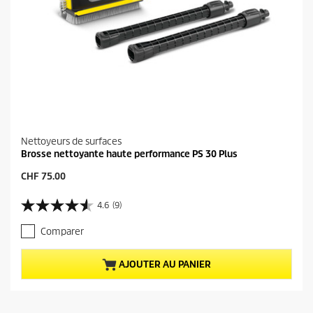
Nettoyeurs de surfaces
Brosse nettoyante haute performance PS 30 Plus
P
CHF 75.00
r
i
4.6
(9)
4
x
.
a
Comparer
6
c
s
t
u
u
AJOUTER AU PANIER
r
e
5
l
é
d
t