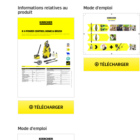
8
i
Informations relatives au
Mode d'emploi
a
s
produit
v
i
s
TÉLÉCHARGER
TÉLÉCHARGER
Mode d'emploi