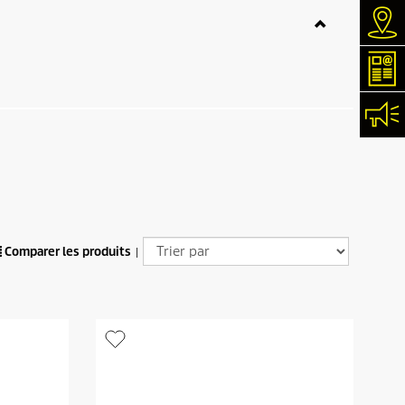
Rec
New
Con
Comparer les produits
|