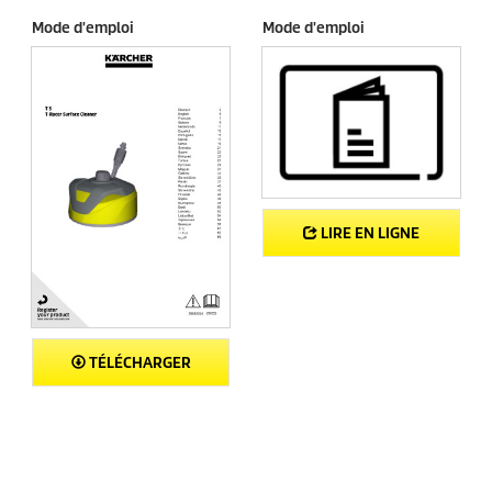
v
Mode d'emploi
Mode d'emploi
i
s
LIRE EN LIGNE
TÉLÉCHARGER