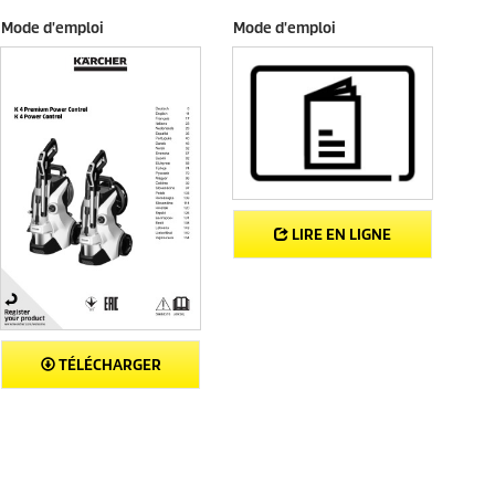
a
Mode d'emploi
Mode d'emploi
v
i
s
LIRE EN LIGNE
TÉLÉCHARGER