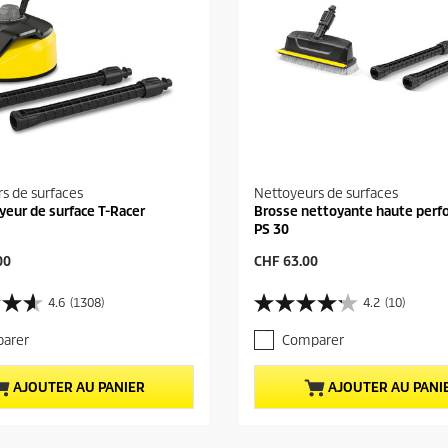
s de surfaces
Nettoyeurs de surfaces
yeur de surface T-Racer
Brosse nettoyante haute perf
PS 30
P
00
CHF 63.00
r
i
4.6
(1308)
4.2
(10)
4
x
.
a
arer
Comparer
2
c
s
t
u
u
AJOUTER AU PANIER
AJOUTER AU PANI
r
e
5
l
é
d