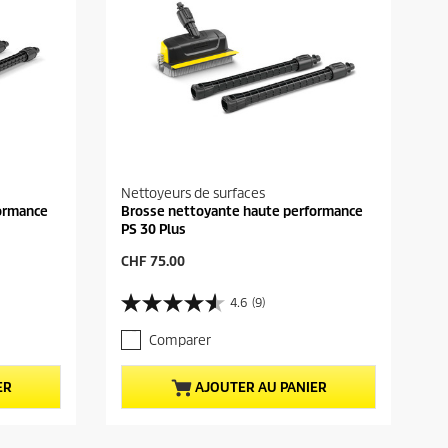
Nettoyeurs de surfaces
ormance
Brosse nettoyante haute performance
PS 30 Plus
P
CHF 75.00
r
i
4.6
(9)
4
x
.
a
Comparer
6
c
s
t
u
u
ER
AJOUTER AU PANIER
r
e
5
l
é
d