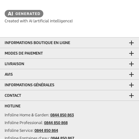
o
6
d
a
u
v
i
i
Created with AI (artificial intelligence)
s
t
INFORMATIONS BOUTIQUE EN LIGNE
MODES DE PAIEMENT
LIVRAISON
AVIS
INFORMATIONS GÉNÉRALES
CONTACT
HOTLINE
Infoline Home & Garden:
0844 850 863
Infoline Professional:
0844 850 868
Infoline Service:
0844 850 864
Infoline Fontaines d'eau:
0844 850 867