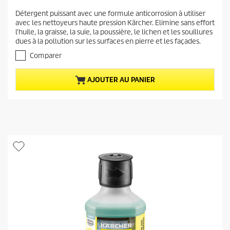
x
.
Détergent puissant avec une formule anticorrosion à utiliser
a
0
avec les nettoyeurs haute pression Kärcher. Elimine sans effort
s
c
l'huile, la graisse, la suie, la poussière, le lichen et les souillures
u
t
dues à la pollution sur les surfaces en pierre et les façades.
r
u
5
Comparer
e
é
t
l
AJOUTER AU PANIER
o
d
i
u
l
p
e
r
s
.
o
4
d
a
u
v
i
i
s
t