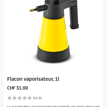
Flacon vaporisateur, 1l
P
CHF 31.00
r
i
0.0
(0)
0
x
.
Le pulvérisateur à pompe Kärcher permet une application sans