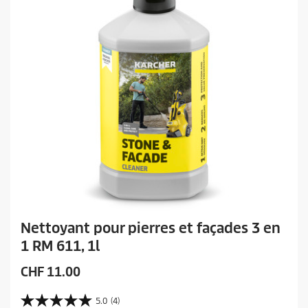
s
t
Nettoyant pour pierres et façades 3 en
1 RM 611, 1l
P
CHF 11.00
r
i
5.0
(4)
5