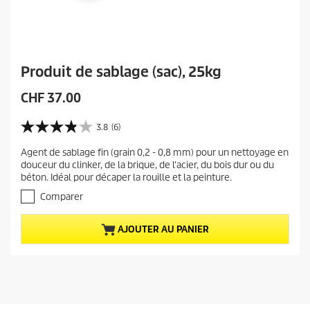
Produit de sablage (sac), 25kg
P
CHF 37.00
r
i
3.8
(6)
3
x
.
Agent de sablage fin (grain 0,2 - 0,8 mm) pour un nettoyage en
a
8
douceur du clinker, de la brique, de l'acier, du bois dur ou du
s
c
béton. Idéal pour décaper la rouille et la peinture.
u
t
r
Comparer
u
5
e
é
AJOUTER AU PANIER
t
l
o
d
i
u
l
p
e
r
s
.