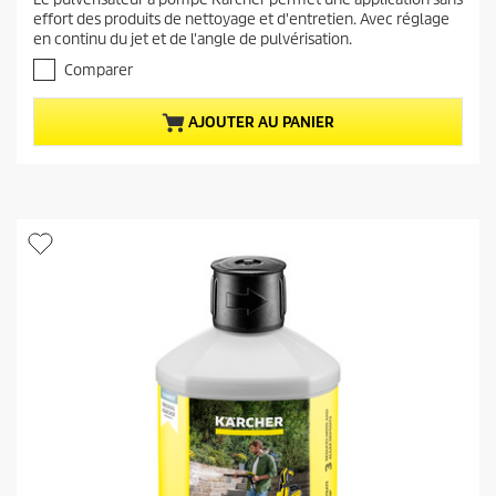
a
0
effort des produits de nettoyage et d'entretien. Avec réglage
s
c
en continu du jet et de l'angle de pulvérisation.
u
t
r
Comparer
u
5
e
é
AJOUTER AU PANIER
t
l
o
d
i
u
l
p
e
r
s
.
o
d
u
i
t