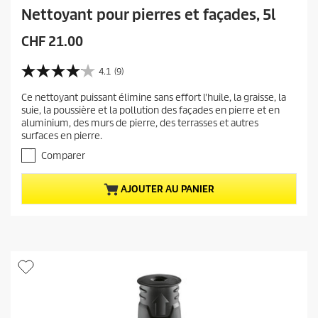
Nettoyant pour pierres et façades, 5l
P
CHF 21.00
r
i
4.1
(9)
4
x
.
Ce nettoyant puissant élimine sans effort l'huile, la graisse, la
a
1
suie, la poussière et la pollution des façades en pierre et en
s
c
aluminium, des murs de pierre, des terrasses et autres
u
t
surfaces en pierre.
r
u
5
Comparer
e
é
t
l
AJOUTER AU PANIER
o
d
i
u
l
p
e
r
s
.
o
9
d
a
u
v
i
i