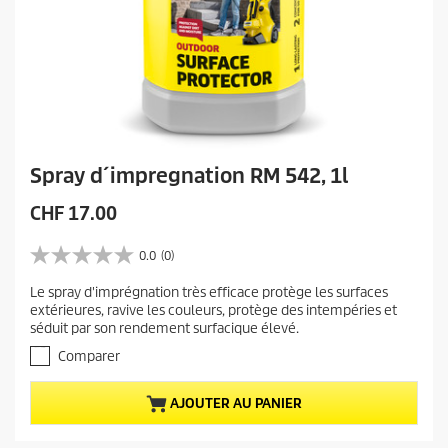
Spray d´impregnation RM 542, 1l
P
CHF 17.00
r
i
0.0
(0)
0
x
.
Le spray d'imprégnation très efficace protège les surfaces
a
0
extérieures, ravive les couleurs, protège des intempéries et
s
c
séduit par son rendement surfacique élevé.
u
t
r
Comparer
u
5
e
é
AJOUTER AU PANIER
t
l
o
d
i