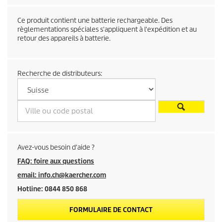
e
Ce produit contient une batterie rechargeable. Des
n
règlementations spéciales s'appliquent à l'expédition et au
retour des appareils à batterie.
t
e
Recherche de distributeurs:
c
o
n
Avez-vous besoin d'aide ?
s
FAQ: foire aux questions
email: info.ch@kaercher.com
e
Hotline: 0844 850 868
i
FORMULAIRE DE CONTACT