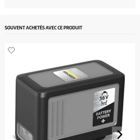
l
l
SOUVENT ACHETÉS AVEC CE PRODUIT
é