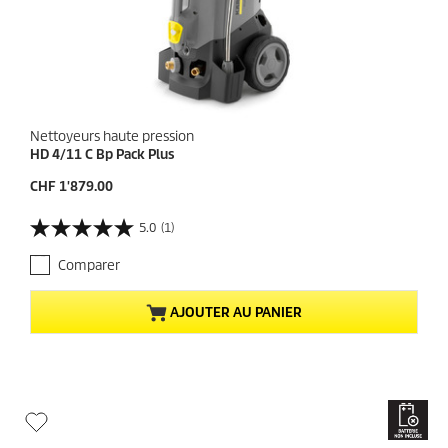
Nettoyeurs haute pression
HD 4/11 C Bp Pack Plus
P
CHF 1'879.00
r
i
5.0
(1)
5
x
.
a
Comparer
0
c
s
t
u
u
AJOUTER AU PANIER
r
e
5
l
é
d
t
u
o
p
i
r
l
o