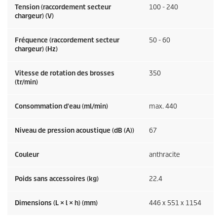
Tension (raccordement secteur
100 - 240
chargeur) (V)
Fréquence (raccordement secteur
50 - 60
chargeur) (
Hz
)
Vitesse de rotation des brosses
350
(tr/min)
Consommation d'eau (ml/min)
max. 440
Niveau de pression acoustique (dB (A))
67
Couleur
anthracite
Poids sans accessoires (kg)
22.4
Dimensions (L × l × h) (mm)
446 x 551 x 1154