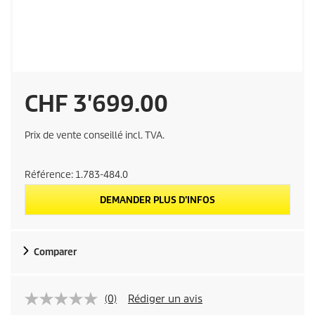
P
CHF 3'699.00
r
Prix de vente conseillé incl. TVA.
i
Référence:
1.783-484.0
x
DEMANDER PLUS D’INFOS
d
Comparer
e
v
(0)
Rédiger un avis