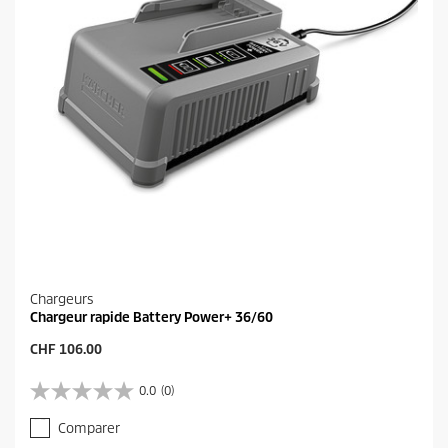
a
v
i
s
Chargeurs
Chargeur rapide Battery Power+ 36/60
P
CHF 106.00
r
i
0.0
(0)
0
x
.
a
Comparer
0
c