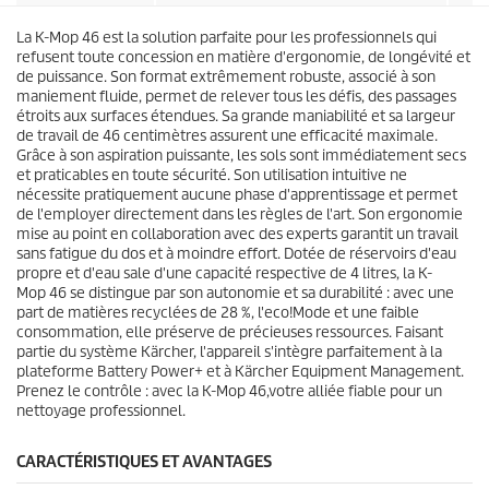
u
.
i
1
La K-Mop 46 est la solution parfaite pour les professionnels qui
t
a
refusent toute concession en matière d'ergonomie, de longévité et
v
de puissance. Son format extrêmement robuste, associé à son
i
maniement fluide, permet de relever tous les défis, des passages
s
étroits aux surfaces étendues. Sa grande maniabilité et sa largeur
de travail de 46 centimètres assurent une efficacité maximale.
Grâce à son aspiration puissante, les sols sont immédiatement secs
et praticables en toute sécurité. Son utilisation intuitive ne
nécessite pratiquement aucune phase d'apprentissage et permet
de l'employer directement dans les règles de l'art. Son ergonomie
mise au point en collaboration avec des experts garantit un travail
sans fatigue du dos et à moindre effort. Dotée de réservoirs d'eau
propre et d'eau sale d'une capacité respective de 4 litres, la K-
Mop 46 se distingue par son autonomie et sa durabilité : avec une
part de matières recyclées de 28 %, l'eco!Mode et une faible
consommation, elle préserve de précieuses ressources. Faisant
partie du système Kärcher, l'appareil s'intègre parfaitement à la
plateforme Battery Power+ et à Kärcher Equipment Management.
Prenez le contrôle : avec la K-Mop 46,votre alliée fiable pour un
nettoyage professionnel.
CARACTÉRISTIQUES ET AVANTAGES