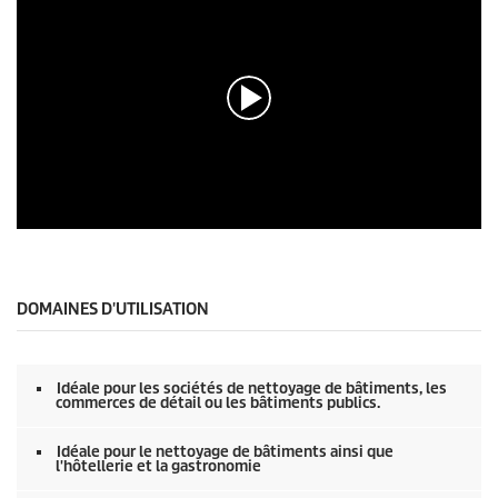
0
s
e
c
o
DOMAINES D'UTILISATION
n
d
e
s
Idéale pour les sociétés de nettoyage de bâtiments, les
s
commerces de détail ou les bâtiments publics.
u
r
0
Idéale pour le nettoyage de bâtiments ainsi que
l'hôtellerie et la gastronomie
s
e