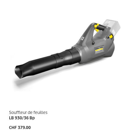
e
d
s
u
.
i
1
t
a
v
i
s
Souffleur de feuilles
LB 930/36 Bp
P
CHF 379.00
r