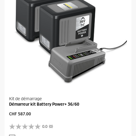
2
t
a
v
i
s
Kit de démarrage
Démarreur kit Battery Power+ 36/60
P
CHF 587.00
r
i
0.0
(0)
0
x
.
a