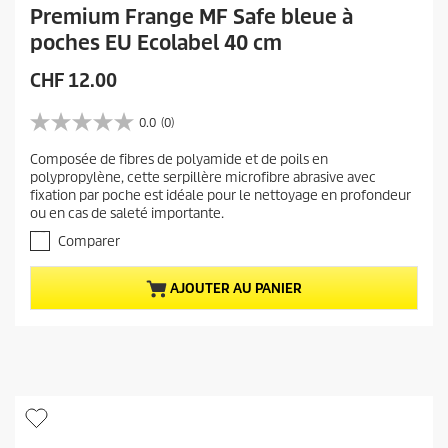
Premium Frange MF Safe bleue à
poches EU Ecolabel 40 cm
P
CHF 12.00
r
i
0.0
(0)
0
x
.
Composée de fibres de polyamide et de poils en
a
0
polypropylène, cette serpillère microfibre abrasive avec
s
c
fixation par poche est idéale pour le nettoyage en profondeur
u
t
ou en cas de saleté importante.
r
u
5
Comparer
e
é
t
l
AJOUTER AU PANIER
o
d
i
u
l
p
e
r
s
.
o
d
u