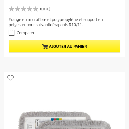
r
i
0.0
(0)
0
x
.
Frange en microfibre et polypropylène et support en
a
0
polyester pour sols antidérapants R10/11.
s
c
u
Comparer
t
r
u
5
e
AJOUTER AU PANIER
é
t
l
o
d
i
u
l
p
e
r
s
.
o
d
u
i
t