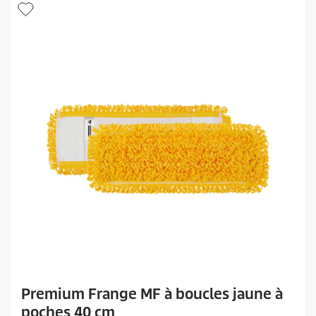
o
d
u
i
t
Premium Frange MF à boucles jaune à
poches 40 cm