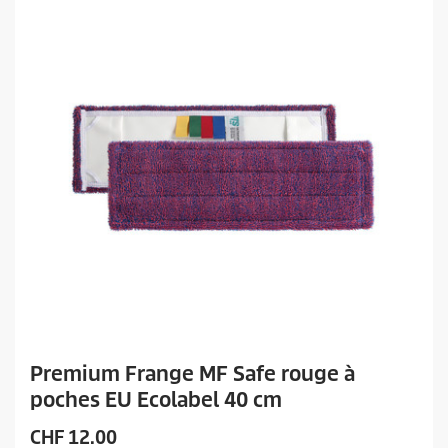
i
t
Premium Frange MF Safe rouge à
poches EU Ecolabel 40 cm
P
CHF 12.00