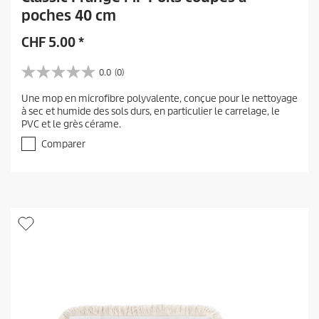
poches 40 cm
CHF
5.00
*
0.0
(0)
0
.
Une mop en microfibre polyvalente, conçue pour le nettoyage
0
à sec et humide des sols durs, en particulier le carrelage, le
s
PVC et le grès cérame.
u
r
Comparer
5
é
t
o
i
l
e
s
.