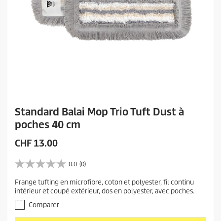
Standard Balai Mop Trio Tuft Dust à
poches 40 cm
P
CHF 13.00
r
i
0.0
(0)
0
x
.
Frange tufting en microfibre, coton et polyester, fil continu
a
0
intérieur et coupé extérieur, dos en polyester, avec poches.
s
c
u
Comparer
t
r
u