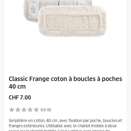
Classic Frange coton à boucles à poches
40 cm
P
CHF 7.00
r
i
0.0
(0)
0
x
.
Serpillière en coton, 40 cm, avec fixation par poche, boucles et
a
0
franges extérieures. Utilisable avec le chariot mobile à deux
s
c