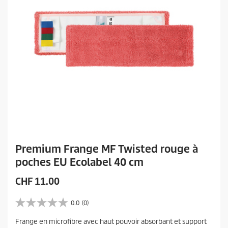
Premium Frange MF Twisted rouge à
poches EU Ecolabel 40 cm
P
CHF 11.00
r
i
0.0
(0)
0
x
.
Frange en microfibre avec haut pouvoir absorbant et support
a
0