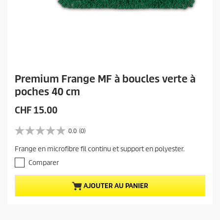
Premium Frange MF à boucles verte à
poches 40 cm
P
CHF 15.00
r
i
0.0
(0)
0
x
.
Frange en microfibre fil continu et support en polyester.
a
0
s
c
Comparer
u
t
r
u
AJOUTER AU PANIER
5
e
é
t
l
o
d