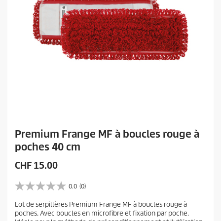
Premium Frange MF à boucles rouge à
poches 40 cm
P
CHF 15.00
r
i
0.0
(0)
0
x
.
Lot de serpillères Premium Frange MF à boucles rouge à
a
0
poches. Avec boucles en microfibre et fixation par poche.
s
c