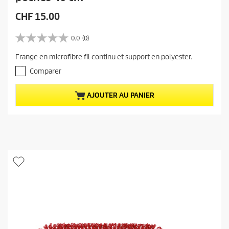
P
CHF 15.00
r
i
0.0
(0)
0
x
.
Frange en microfibre fil continu et support en polyester.
a
0
s
c
Comparer
u
t
r
u
AJOUTER AU PANIER
5
e
é
t
l
o
d
i
u
l
p
e
r
s
.
o
d
u
i
t