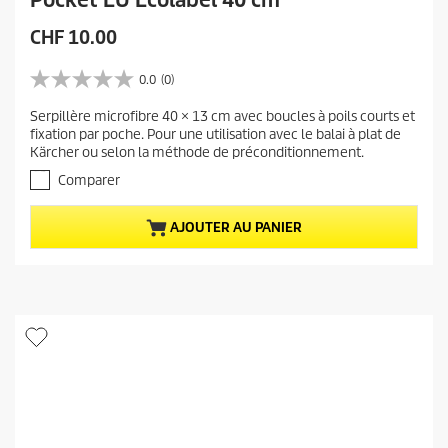
Pocket EU Ecolabel 40 cm
P
CHF 10.00
r
i
0.0
(0)
0
x
.
Serpillère microfibre 40 × 13 cm avec boucles à poils courts et
a
0
fixation par poche. Pour une utilisation avec le balai à plat de
s
c
Kärcher ou selon la méthode de préconditionnement.
u
t
r
Comparer
u
5
e
é
AJOUTER AU PANIER
t
l
o
d
i
u
l
p
e
r
s
.
o
d
u
i
t