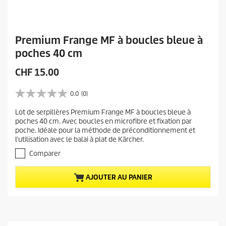
Premium Frange MF à boucles bleue à
poches 40 cm
P
CHF 15.00
r
i
0.0
(0)
0
x
.
Lot de serpillères Premium Frange MF à boucles bleue à
a
0
poches 40 cm. Avec boucles en microfibre et fixation par
s
c
poche. Idéale pour la méthode de préconditionnement et
u
t
l'utilisation avec le balai à plat de Kärcher.
r
u
5
Comparer
e
é
t
l
AJOUTER AU PANIER
o
d
i
u
l
p
e
r
s
.