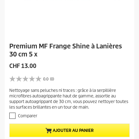
Premium MF Frange Shine à Lanières
30 cm 5 x
P
CHF 13.00
r
i
0.0
(0)
0
x
.
Nettoyage sans peluches ni traces : grâce à la serpillière
a
0
microfibres autoagrippante haut de gamme, assortie au
s
c
support autoagrippant de 30 cm, vous pouvez nettoyer toutes
u
t
les surfaces brillantes en un tour de main.
r
u
5
Comparer
e
é
t
l
AJOUTER AU PANIER
o
d
i