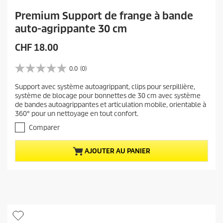
Premium Support de frange à bande
auto-agrippante 30 cm
P
CHF 18.00
r
i
0.0
(0)
0
x
.
Support avec système autoagrippant, clips pour serpillière,
a
0
système de blocage pour bonnettes de 30 cm avec système
s
c
de bandes autoagrippantes et articulation mobile, orientable à
u
t
360° pour un nettoyage en tout confort.
r
u
5
Comparer
e
é
t
l
AJOUTER AU PANIER
o
d
i
u
l
p
e
r
s
.
o
d
u