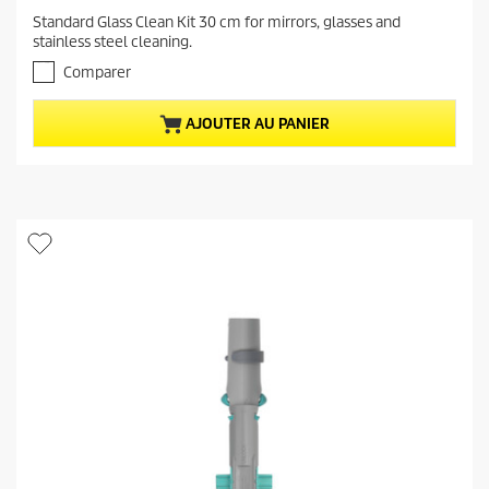
x
.
Standard Glass Clean Kit 30 cm for mirrors, glasses and
a
0
stainless steel cleaning.
s
c
u
Comparer
t
r
u
5
e
AJOUTER AU PANIER
é
t
l
o
d
i
u
l
p
e
r
s
.
o
d
u
i
t