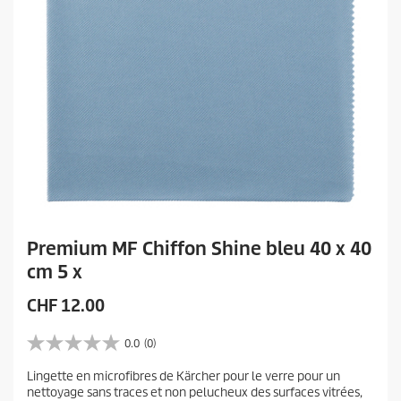
Premium MF Chiffon Shine bleu 40 x 40
cm 5 x
P
CHF 12.00
r
i
0.0
(0)
0
x
.
Lingette en microfibres de Kärcher pour le verre pour un
a
0
nettoyage sans traces et non pelucheux des surfaces vitrées,
s