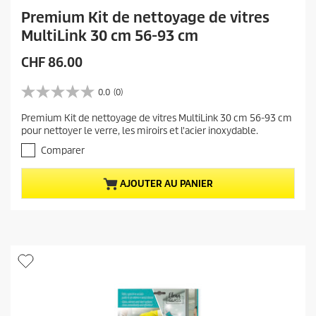
Premium Kit de nettoyage de vitres
MultiLink 30 cm 56-93 cm
P
CHF 86.00
r
i
0.0
(0)
0
x
.
Premium Kit de nettoyage de vitres MultiLink 30 cm 56-93 cm
a
0
pour nettoyer le verre, les miroirs et l'acier inoxydable.
s
c
u
Comparer
t
r
u
5
e
AJOUTER AU PANIER
é
t
l
o
d
i
u
l
p
e
r
s
.
o
d
u