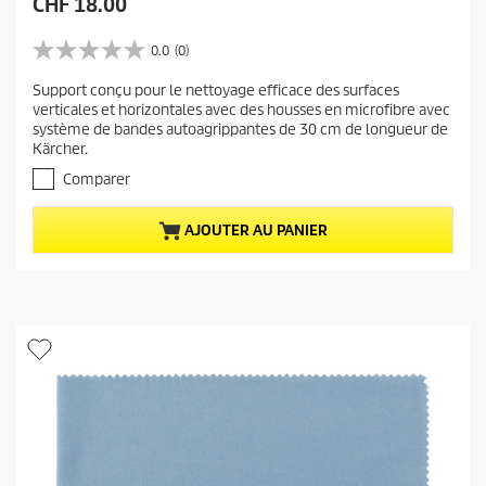
P
CHF 18.00
r
i
0.0
(0)
0
x
.
Support conçu pour le nettoyage efficace des surfaces
a
0
verticales et horizontales avec des housses en microfibre avec
s
c
système de bandes autoagrippantes de 30 cm de longueur de
u
t
Kärcher.
r
u
5
Comparer
e
é
t
l
AJOUTER AU PANIER
o
d
i
u
l
p
e
r
s
.
o
d
u
i
t