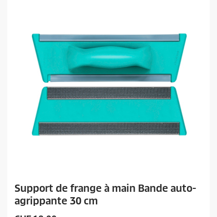
i
t
Support de frange à main Bande auto-
agrippante 30 cm