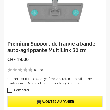
Premium Support de frange à bande
auto-agrippante MultiLink 30 cm
P
CHF 19.00
r
i
0.0
(0)
0
x
.
Support MultiLink avec système à scratch et pastilles de
a
0
fixation, avec MultiLink pour manches ø 23 mm.
s
c
u
Comparer
t
r
u
5
e
AJOUTER AU PANIER
é
t
l