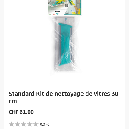
i
t
Standard Kit de nettoyage de vitres 30
cm
P
CHF 61.00
r
i
0.0
(0)
0