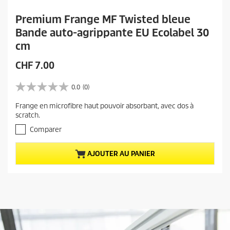
Premium Frange MF Twisted bleue
Bande auto-agrippante EU Ecolabel 30
cm
P
CHF 7.00
r
i
0.0
(0)
0
x
.
Frange en microfibre haut pouvoir absorbant, avec dos à
a
0
scratch.
s
c
u
Comparer
t
r
u
5
e
AJOUTER AU PANIER
é
t
l
o
d
i
u
l
p
e
r
s
.
o