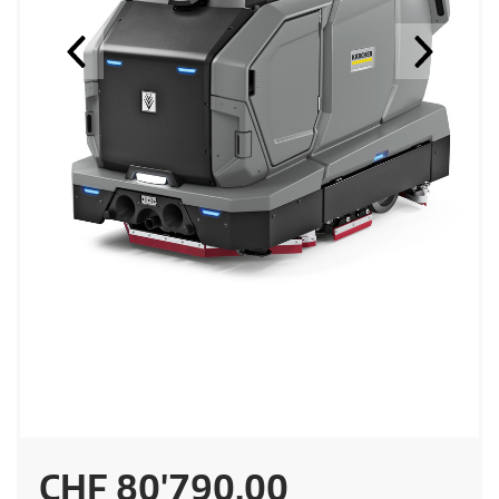
P
CHF 80'790.00