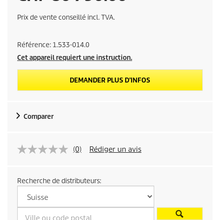
r
Prix de vente conseillé incl. TVA.
i
Référence:
1.533-014.0
x
Cet appareil requiert une instruction.
d
DEMANDER PLUS D’INFOS
e
Comparer
v
e
(0)
Rédiger un avis
n
Recherche de distributeurs:
t
e