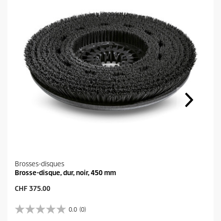
Brosses-disques
Brosse-disque, dur, noir, 450 mm
P
CHF 375.00
r
i
0.0
(0)
0
x