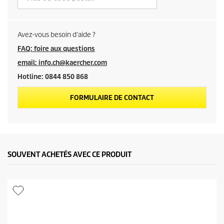
c
o
Avez-vous besoin d'aide ?
FAQ: foire aux questions
n
email: info.ch@kaercher.com
Hotline: 0844 850 868
s
FORMULAIRE DE CONTACT
e
i
l
SOUVENT ACHETÉS AVEC CE PRODUIT
l
é