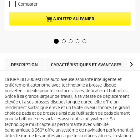
.
a
Comparer
0
c
s
t
u
u
AJOUTER AU PANIER
r
e
5
l
é
d
t
u
o
p
i
r
l
o
e
d
DESCRIPTION
CARACTÉRISTIQUES ET AVANTAGES
SP
s
u
.
i
La KIRA BD 200 est une autolaveuse aspirante intelligente et
t
entièrement autonome avec technologie à brosse-disque
brevetée – idéale pour les surfaces lisses, délicates et brillantes.
Grâce à sa grande largeur de travail, à sa vitesse de déplacement
élevée et à ses brosses-disques longue durée, elle offre un
rendement surfacique élevé et un faible niveau sonore. Le grand
choix de pads et de brosses ainsi que l'utilisation de pads diamant
pour la brillance des surfaces assurent sa polyvalence. Sa
technologie multicapteurs performante avec visibilité
panoramique à 360° offre un système de navigation performant et
détecte même les pentes ainsi que les surfaces vitrées. La station