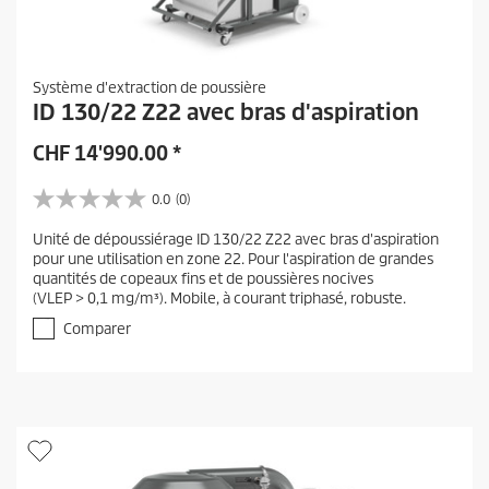
Système d'extraction de poussière
ID 130/22 Z22 avec bras d'aspiration
CHF
14'990.00
*
0.0
(0)
0
.
Unité de dépoussiérage ID 130/22 Z22 avec bras d'aspiration
0
pour une utilisation en zone 22. Pour l'aspiration de grandes
s
quantités de copeaux fins et de poussières nocives
u
(VLEP > 0,1 mg/m³). Mobile, à courant triphasé, robuste.
r
5
Comparer
é
t
o
i
l
e
s
.