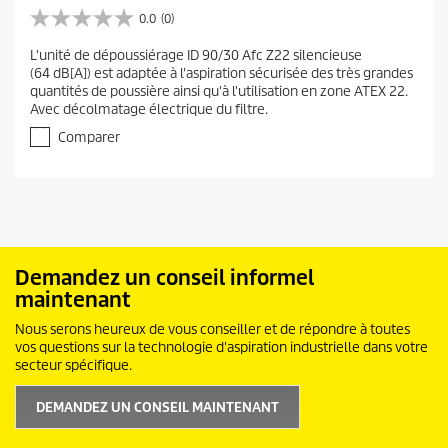
0.0
(0)
0
.
L'unité de dépoussiérage ID 90/30 Afc Z22 silencieuse
0
(64 dB[A]) est adaptée à l'aspiration sécurisée des très grandes
s
quantités de poussière ainsi qu'à l'utilisation en zone ATEX 22.
u
Avec décolmatage électrique du filtre.
r
5
Comparer
é
t
o
i
l
e
s
Demandez un conseil informel
.
maintenant
Nous serons heureux de vous conseiller et de répondre à toutes
vos questions sur la technologie d'aspiration industrielle dans votre
secteur spécifique.
DEMANDEZ UN CONSEIL MAINTENANT