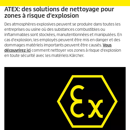
ATEX: des solutions de nettoyage pour
zones à risque d'explosion
Des atmosphères explosives peuvent se produire dans toutes les
entreprises ou usine où des substances combustibles ou
inflammables sont stockées, manutentionnées et manipulées. En
cas d'explosion, les employés peuvent être mis en danger et des
dommages matériels importants peuvent être causés.
Vous
découvrirez ici
comment nettoyer vos zones à risque d'explosion
en toute sécurité avec les matériels Kärcher.