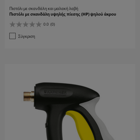
Πιστόλι με σκανδάλη και μαλακή λαβή
Πιστόλι με σκανδάλη υψηλής πίεσης (HP) ψηλού άκρου
0.0
(0)
0
.
Σύγκριση
0
α
π
ό
5
α
σ
τ
έ
ρ
ι
α
.