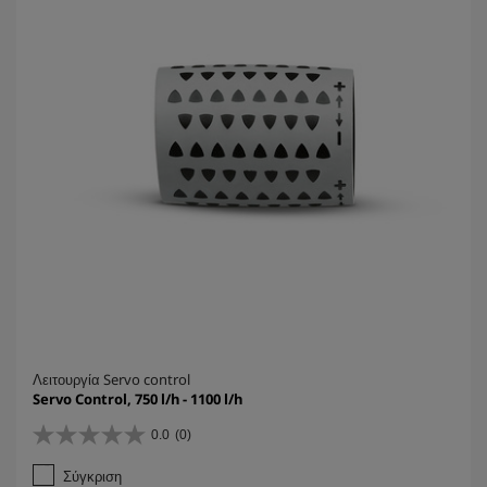
ρ
ι
α
.
Λειτουργία Servo control
Servo Control, 750 l/h - 1100 l/h
0.0
(0)
0
.
Σύγκριση
0