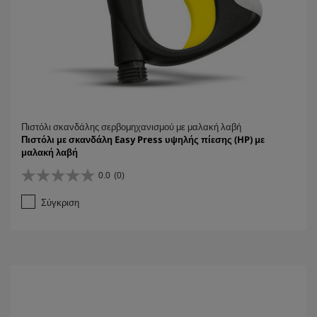
Πιστόλι σκανδάλης σερβομηχανισμού με μαλακή λαβή
Πιστόλι με σκανδάλη Easy Press υψηλής πίεσης (HP) με
μαλακή λαβή
0.0
(0)
0
.
Σύγκριση
0
α
π
ό
5
α
σ
τ
έ