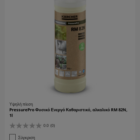
c
e
Υψηλή πίεση
PressurePro Φυσικό Ενεργό Καθαριστικό, αλκαλικό RM 82N,
1l
0.0
(0)
0
.
Σύγκριση
0