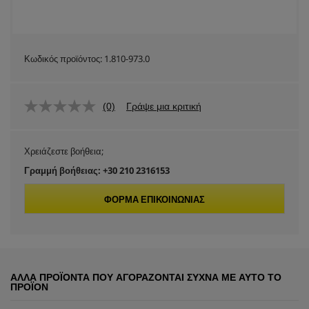
Κωδικός προϊόντος:
1.810-973.0
(0)
Γράψε μια κριτική
Χρειάζεστε βοήθεια;
Γραμμή βοήθειας: +30 210 2316153
ΦΌΡΜΑ ΕΠΙΚΟΙΝΩΝΊΑΣ
ΆΛΛΑ ΠΡΟΪΌΝΤΑ ΠΟΥ ΑΓΟΡΆΖΟΝΤΑΙ ΣΥΧΝΆ ΜΕ ΑΥΤΌ ΤΟ
ΠΡΟΪΌΝ