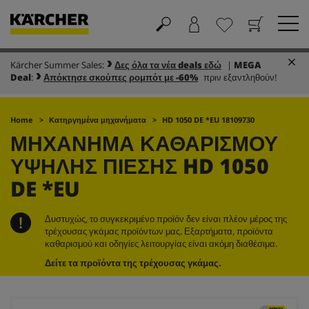
Kärcher Summer Sales:
Δες όλα τα νέα deals εδώ
|
MEGA
Καλάθι
Αγαπημένα
Deal
:
Απόκτησε σκούπες ρομπότ με -60%
πριν εξαντληθούν!
Home
Κατηργημένα μηχανήματα
HD 1050 DE *EU 18109730
ΜΗΧΆΝΗΜΑ ΚΑΘΑΡΙΣΜΟΎ
ΥΨΗΛΉΣ ΠΊΕΣΗΣ
HD 1050
DE *EU
Δυστυχώς, το συγκεκριμένο προϊόν δεν είναι πλέον μέρος της
τρέχουσας γκάμας προϊόντων μας. Εξαρτήματα, προϊόντα
καθαρισμού και οδηγίες λειτουργίας είναι ακόμη διαθέσιμα.
Δείτε τα προϊόντα της τρέχουσας γκάμας.