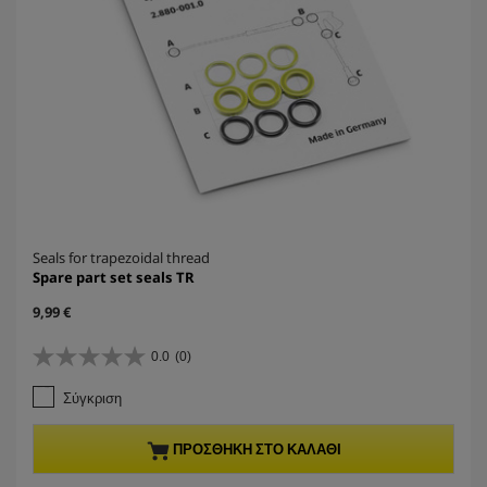
Seals for trapezoidal thread
Spare part set seals TR
C
9,99 €
u
r
0.0
(0)
0
r
.
e
Σύγκριση
0
n
α
t
π
p
ΠΡΟΣΘΉΚΗ ΣΤΟ ΚΑΛΆΘΙ
ό
r
5