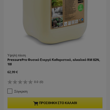
Υψηλή πίεση
PressurePro Φυσικό Ενεργό Καθαριστικό, αλκαλικό RM 82N,
10l
C
62,99 €
u
r
0.0
(0)
0
r
.
e
Σύγκριση
0
n
α
t
π
p
ΠΡΟΣΘΉΚΗ ΣΤΟ ΚΑΛΆΘΙ
ό
r