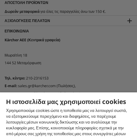
ΑΠΟΣΤΟΛΉ ΠΡΟΪΌΝΤΩΝ
Δωρεάν μεταφορικά
για όλες τις παραγγελίες άνω των 150 €.
ΑΞΙΟΛΟΓΉΣΕΙΣ ΠΕΛΑΤΏΝ
ΕΠΙΚΟΙΝΩΝΊΑ
Kärcher AEE (Κεντρικά γραφεία)
Μωραϊτίνη 18
144 52 Μεταμόρφωση
Τηλ. κέντρο:
210-2316153
E-mail:
sales.gr@karcher.com (Πωλήσεις),
customercare.gr@karcher.com (Online shop)
Η ιστοσελίδα μας χρησιμοποιεί cookies
support.gr@karcher.com(Τεχνική υποστήριξη)
NEWSLETTER KÄRCHER GREECE
Χρησιμοποιούμε cookies ώστε η τοποθεσία μας να λειτουργεί σωστά,
να εξατομικεύουμε περιεχόμενο και διαφημίσεις, να παρέχουμε
Εγγραφή στο newsletter
λειτουργίες μέσων κοινωνικής δικτύωσης και να αναλύουμε την
κυκλοφορία μας. Επίσης, κοινοποιούμε πληροφορίες σχετικά με την
ΑΚΟΛΟΥΘΉΣΤΕ ΜΑΣ ΣΤΑ SOCIAL MEDIA
από μέρους σας χρήση της τοποθεσίας μας στους συνεργάτες μέσων