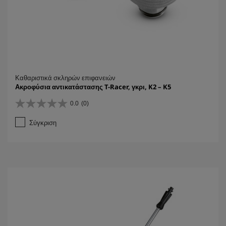
Καθαριστικά σκληρών επιφανειών
Ακροφύσια αντικατάστασης T-Racer, γκρι, K2 – K5
0.0
(0)
0
.
Σύγκριση
0
α
π
ό
5
α
σ
τ
έ
ρ
ι
α