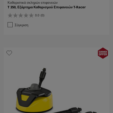
Καθαριστικά σκληρών επιφανειών
T 350, Εξάρτημα Καθαρισμού Επιφανειών T-Racer
0.0
(0)
0
.
Σύγκριση
0
α
π
ό
5
α
σ
τ
έ
ρ
ι
α
.