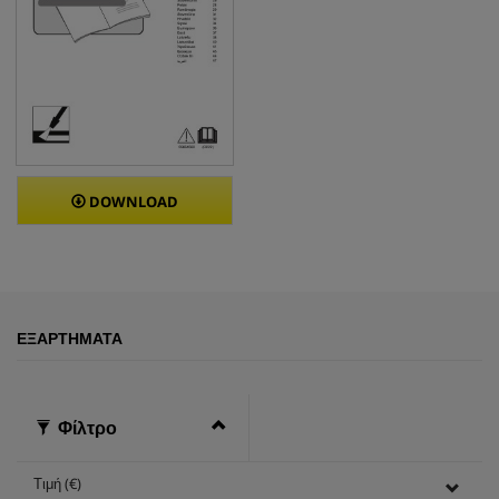
DOWNLOAD
ΕΞΑΡΤΉΜΑΤΑ
Φίλτρο
Τιμή (€)