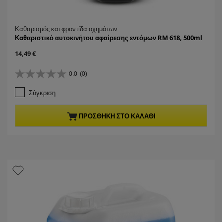
Καθαρισμός και φροντίδα οχημάτων
Καθαριστικό αυτοκινήτου αφαίρεσης εντόμων RM 618, 500ml
C
14,49 €
u
r
0.0
(0)
0
r
.
e
Σύγκριση
0
n
α
t
π
p
ΠΡΟΣΘΉΚΗ ΣΤΟ ΚΑΛΆΘΙ
ό
r
5
o
α
d
σ
u
τ
c
έ
t
ρ
p
ι
r
α
i
.
c
e