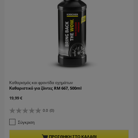
Καθαρισμός και φροντίδα οχημάτων
Καθαριστικό για ζάντες RM 667, 500ml
C
19,99 €
u
r
0.0
(0)
0
r
.
e
Σύγκριση
0
n
α
t
π
p
ΠΡΟΣΘΉΚΗ ΣΤΟ ΚΑΛΆΘΙ