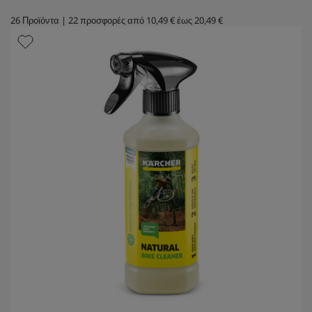
26
Προϊόντα
|
22
προσφορές από
10,49 €
έως
20,49 €