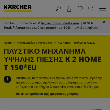
Kärcher Summer Sales:
Δες όλα τα νέα deals εδώ
|
MEGA
Καλάθι
Αγαπημένα
Deal
:
Απόκτησε σκούπες ρομπότ με -60%
πριν εξαντληθούν!
Home
Κατηργημένα μηχανήματα
K 2 Home T 150*EU 16732230
ΠΛΥΣΤΙΚΌ ΜΗΧΆΝΗΜΑ
ΥΨΗΛΉΣ ΠΊΕΣΗΣ K 2 HOME
T 150*EU
Δυστυχώς, το συγκεκριμένο προϊόν δεν είναι πλέον μέρος της
τρέχουσας γκάμας προϊόντων μας. Εξαρτήματα, προϊόντα
καθαρισμού και οδηγίες λειτουργίας είναι ακόμη διαθέσιμα.
Δείτε τα προϊόντα της τρέχουσας γκάμας.