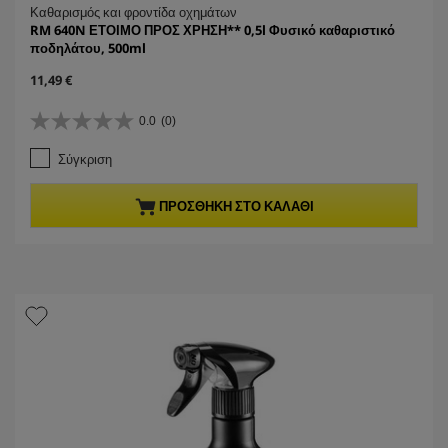
Καθαρισμός και φροντίδα οχημάτων
RM 640N ΕΤΟΙΜΟ ΠΡΟΣ ΧΡΗΣΗ** 0,5l Φυσικό καθαριστικό
ποδηλάτου, 500ml
C
11,49 €
u
r
0.0
(0)
0
r
.
e
Σύγκριση
0
n
α
t
π
p
ΠΡΟΣΘΉΚΗ ΣΤΟ ΚΑΛΆΘΙ
ό
r
5
o
α
d
σ
u
τ
c
έ
t
ρ
p
ι
r
α
i
.
c
e