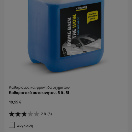
Καθαρισμός και φροντίδα οχημάτων
Καθαριστικό αυτοκινήτου, 5 lt, 5l
C
19,99 €
u
r
2.8
(5)
2
r
.
e
Σύγκριση
8
n