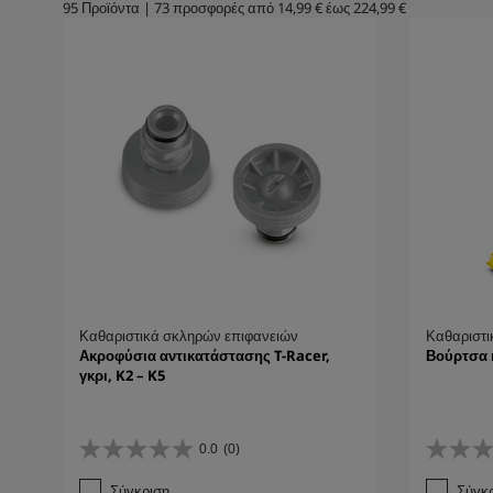
95
Προϊόντα
|
73
προσφορές από
14,99 €
έως
224,99 €
Καθαριστικά σκληρών επιφανειών
Καθαριστι
Ακροφύσια αντικατάστασης T-Racer,
Βούρτσα 
γκρι, K2 – K5
0.0
(0)
0
0
.
.
Σύγκριση
Σύγκ