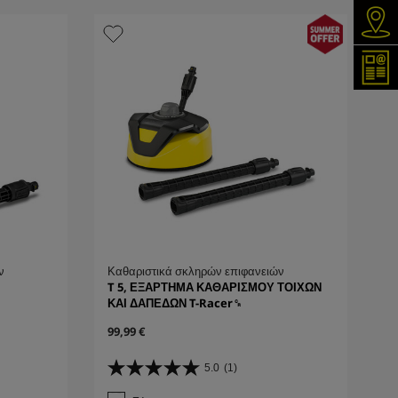
Ανα
Εγγρ
ν
Καθαριστικά σκληρών επιφανειών
T 5, ΕΞΑΡΤΗΜΑ ΚΑΘΑΡΙΣΜΟΥ ΤΟΙΧΩΝ
ΚΑΙ ΔΑΠΕΔΩΝ T-Racer␍
C
99,99 €
u
r
5.0
(1)
5
r
.
e