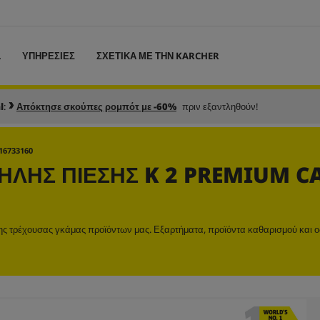
L
ΥΠΗΡΕΣΙΕΣ
ΣΧΕΤΙΚΑ ΜΕ ΤΗΝ KARCHER
l
:
Απόκτησε σκούπες ρομπότ με -60%
πριν εξαντληθούν!
16733160
ΛΉΣ ΠΊΕΣΗΣ K 2 PREMIUM C
της τρέχουσας γκάμας προϊόντων μας. Εξαρτήματα, προϊόντα καθαρισμού και ο