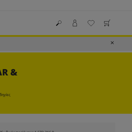
AR &
δηγίες