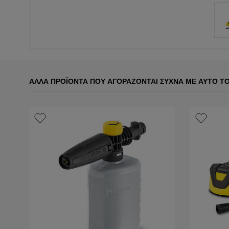
ΆΛΛΑ ΠΡΟΪΌΝΤΑ ΠΟΥ ΑΓΟΡΆΖΟΝΤΑΙ ΣΥΧΝΆ ΜΕ ΑΥΤΌ Τ