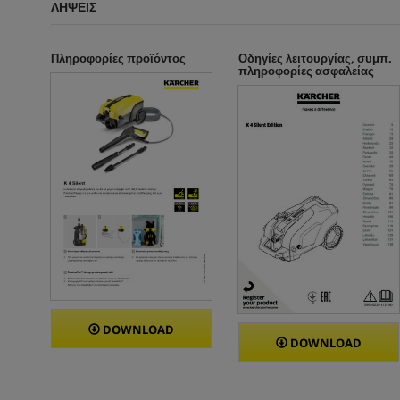
ΛΉΨΕΙΣ
ι
ι
τ
τ
ι
ι
κ
κ
Πληροφορίες προϊόντος
Οδηγίες λειτουργίας, συμπ.
πληροφορίες ασφαλείας
ή
έ
ς
DOWNLOAD
DOWNLOAD