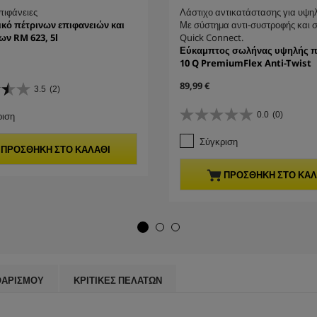
πιφάνειες
Λάστιχο αντικατάστασης για υψηλ
κό πέτρινων επιφανειών και
Με σύστημα αντι-συστροφής και 
ν RM 623, 5l
Quick Connect.
Εύκαμπτος σωλήνας υψηλής π
10 Q PremiumFlex Anti-Twist
C
89,99 €
3.5
(2)
u
r
ριση
0.0
(0)
0
r
.
e
Σύγκριση
0
n
ΠΡΟΣΘΉΚΗ ΣΤΟ ΚΑΛΆΘΙ
α
t
π
p
ΠΡΟΣΘΉΚΗ ΣΤΟ ΚΑΛ
ό
r
5
o
α
d
σ
u
τ
c
έ
t
ρ
p
ι
r
ΘΑΡΙΣΜΟΎ
ΚΡΙΤΙΚΈΣ ΠΕΛΑΤΏΝ
α
i
.
c
e