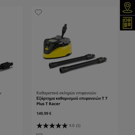
Ανα
Εγγρ
ν
Καθαριστικά σκληρών επιφανειών
Εξάρτημα καθαρισμού επιφανειών T 7
Plus T Racer
C
149,99 €
u
r
5.0
(1)
5
r
.
e