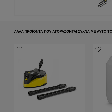
ΆΛΛΑ ΠΡΟΪΌΝΤΑ ΠΟΥ ΑΓΟΡΆΖΟΝΤΑΙ ΣΥΧΝΆ ΜΕ ΑΥΤΌ Τ