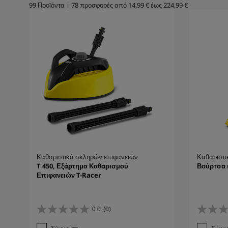
99
Προϊόντα
|
78
προσφορές από
14,99 €
έως
224,99 €
Καθαριστικά σκληρών επιφανειών
Καθαριστι
T 450, Εξάρτημα Καθαρισμού
Βούρτσα 
Επιφανειών T-Racer
0.0
(0)
0
0
.
.