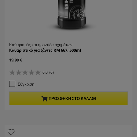
Καθαρισμός και φροντίδα οχημάτων
Καθαριστικό για ζάντες RM 667, 500ml
C
19,99 €
u
r
0.0
(0)
0
r
.
e
Σύγκριση
0
n
α
t
π
p
ΠΡΟΣΘΉΚΗ ΣΤΟ ΚΑΛΆΘΙ
ό
r
5
o
α
d
σ
u
τ
c
έ
t
ρ
p