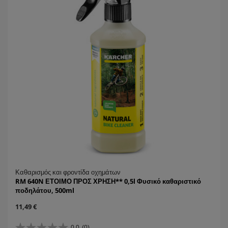
Καθαρισμός και φροντίδα οχημάτων
RM 640N ΕΤΟΙΜΟ ΠΡΟΣ ΧΡΗΣΗ** 0,5l Φυσικό καθαριστικό
ποδηλάτου, 500ml
C
11,49 €
u
r
0.0
(0)