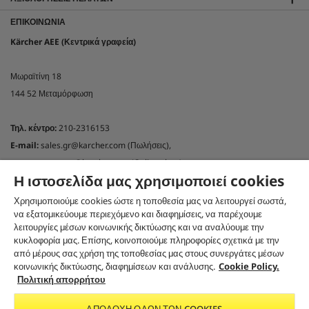
ΕΠΙΚΟΙΝΩΝΊΑ
Kärcher AEE (Κεντρικά γραφεία)
Μωραϊτίνη 18
144 52 Μεταμόρφωση
Τηλ. κέντρο:
210-2316153
E-mail:
sales.gr@karcher.com (Πωλήσεις),
customercare.gr@karcher.com (Online shop)
Η ιστοσελίδα μας χρησιμοποιεί cookies
support.gr@karcher.com(Τεχνική υποστήριξη)
Χρησιμοποιούμε cookies ώστε η τοποθεσία μας να λειτουργεί σωστά,
NEWSLETTER KÄRCHER GREECE
να εξατομικεύουμε περιεχόμενο και διαφημίσεις, να παρέχουμε
Εγγραφή στο newsletter
λειτουργίες μέσων κοινωνικής δικτύωσης και να αναλύουμε την
κυκλοφορία μας. Επίσης, κοινοποιούμε πληροφορίες σχετικά με την
ΑΚΟΛΟΥΘΉΣΤΕ ΜΑΣ ΣΤΑ SOCIAL MEDIA
από μέρους σας χρήση της τοποθεσίας μας στους συνεργάτες μέσων
κοινωνικής δικτύωσης, διαφημίσεων και ανάλυσης.
Cookie Policy.
Πολιτική απορρήτου
CO₂-NEUTRAL WEBSITE