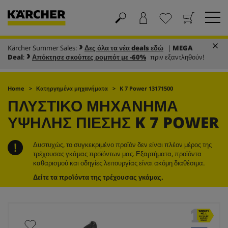
Kärcher Summer Sales:
Δες όλα τα νέα deals εδώ
|
MEGA
Καλάθι
Αγαπημένα
Deal
:
Απόκτησε σκούπες ρομπότ με -60%
πριν εξαντληθούν!
Home
Κατηργημένα μηχανήματα
K 7 Power 13171500
ΠΛΥΣΤΙΚΌ ΜΗΧΆΝΗΜΑ
ΥΨΗΛΉΣ ΠΊΕΣΗΣ K 7 POWER
Δυστυχώς, το συγκεκριμένο προϊόν δεν είναι πλέον μέρος της
τρέχουσας γκάμας προϊόντων μας. Εξαρτήματα, προϊόντα
καθαρισμού και οδηγίες λειτουργίας είναι ακόμη διαθέσιμα.
Δείτε τα προϊόντα της τρέχουσας γκάμας.