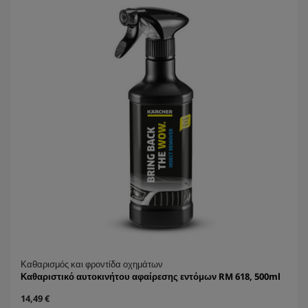
ι
r
α
i
.
c
e
Καθαρισμός και φροντίδα οχημάτων
Καθαριστικό αυτοκινήτου αφαίρεσης εντόμων RM 618, 500ml
C
14,49 €