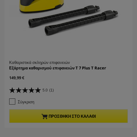
Καθαριστικά σκληρών επιφανειών
Εξάρτημα καθαρισμού επιφανειών T 7 Plus T Racer
C
149,99 €
u
r
5.0
(1)
5
r
.
e
Σύγκριση
0
n
α
t
π
p
ΠΡΟΣΘΉΚΗ ΣΤΟ ΚΑΛΆΘΙ
ό
r
5
o
α
d
σ