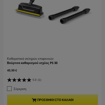
τ
ι
κ
ή
Καθαριστικά σκληρών επιφανειών
Βούρτσα καθαρισμού ισχύος PS 30
C
49,99 €
u
r
5.0
(1)
5
r
.
e
Σύγκριση
0
n
α
t
π
p
ΠΡΟΣΘΉΚΗ ΣΤΟ ΚΑΛΆΘΙ
ό
r