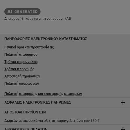
Δημιουργήθηκε με τεχνητή νοημοσύνη (AI)
ΠΛΗΡΟΦΟΡΙΕΣ ΗΛΕΚΤΡΟΝΙΚΟΥ ΚΑΤΑΣΤΗΜΑΤΟΣ
Γενικοί όροι και προϋποθέσεις
Πολιτική απορρήτου
Τρόποι παραγγελίας
Τρόποι πληρωμής
Αποστολή προϊόντων
Πολιτική ακυρώσεων
Πολιτική απόρριψης και επιστροφής μπαταριών
ΑΣΦΑΛΕΊΣ ΗΛΕΚΤΡΟΝΙΚΈΣ ΠΛΗΡΩΜΈΣ
ΑΠΟΣΤΟΛΉ ΠΡΟΪΌΝΤΩΝ
Δωρεάν μεταφορικά
για όλες τις παραγγελίες άνω των 150 €.
ΑΞΙΟΛΟΓΉΣΕΙΣ ΠΕΛΑΤΏΝ