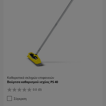
ι
α
.
Καθαριστικά σκληρών επιφανειών
Βούρτσα καθαρισμού ισχύος PS 40
0.0
(0)
0
.
Σύγκριση
0
α