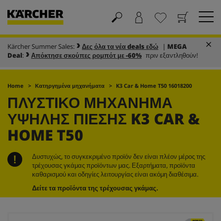
Kärcher Summer Sales:
Δες όλα τα νέα deals εδώ
|
MEGA
Καλάθι
Αγαπημένα
Deal
:
Απόκτησε σκούπες ρομπότ με -60%
πριν εξαντληθούν!
Home
Κατηργημένα μηχανήματα
K3 Car & Home T50 16018200
ΠΛΥΣΤΙΚΌ ΜΗΧΆΝΗΜΑ
ΥΨΗΛΉΣ ΠΊΕΣΗΣ K3 CAR &
HOME T50
Δυστυχώς, το συγκεκριμένο προϊόν δεν είναι πλέον μέρος της
τρέχουσας γκάμας προϊόντων μας. Εξαρτήματα, προϊόντα
καθαρισμού και οδηγίες λειτουργίας είναι ακόμη διαθέσιμα.
Δείτε τα προϊόντα της τρέχουσας γκάμας.