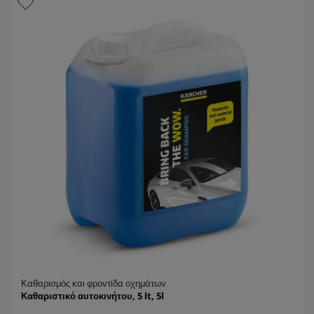
t
ρ
p
ι
r
α
i
.
c
e
Καθαρισμός και φροντίδα οχημάτων
Καθαριστικό αυτοκινήτου, 5 lt, 5l