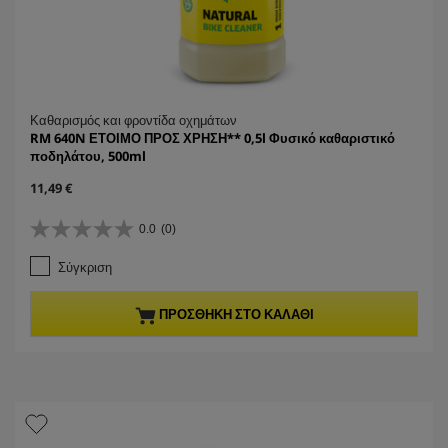
Καθαρισμός και φροντίδα οχημάτων
RM 640N ΕΤΟΙΜΟ ΠΡΟΣ ΧΡΗΣΗ** 0,5l Φυσικό καθαριστικό
ποδηλάτου, 500ml
C
11,49 €
u
r
0.0
(0)
0
r
.
e
Σύγκριση
0
n
α
t
π
p
ΠΡΟΣΘΉΚΗ ΣΤΟ ΚΑΛΆΘΙ
ό
r
5
o
α
d
σ
u
τ
c
έ
t
ρ
p