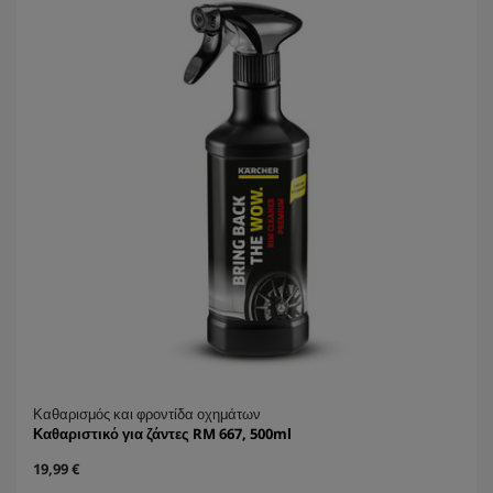
ι
r
α
i
.
c
e
Καθαρισμός και φροντίδα οχημάτων
Καθαριστικό για ζάντες RM 667, 500ml
C
19,99 €
u