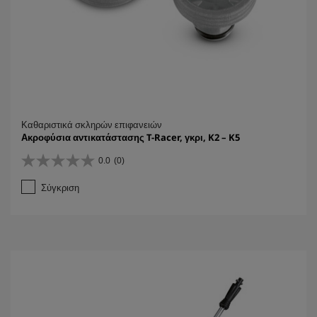
Καθαριστικά σκληρών επιφανειών
Ακροφύσια αντικατάστασης T-Racer, γκρι, K2 – K5
0.0
(0)
0
.
Σύγκριση
0
α
π
ό
5
α
σ
τ
έ
ρ