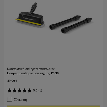
ρ
ι
τ
ι
κ
ή
Καθαριστικά σκληρών επιφανειών
Βούρτσα καθαρισμού ισχύος PS 30
C
49,99 €
u
r
5.0
(1)
5
r
.
e
Σύγκριση
0
n
α
t