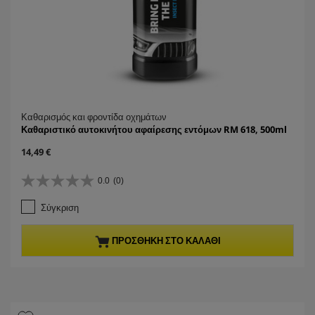
Καθαρισμός και φροντίδα οχημάτων
Καθαριστικό αυτοκινήτου αφαίρεσης εντόμων RM 618, 500ml
C
14,49 €
u
r
0.0
(0)
0
r
.
e
Σύγκριση
0
n
α
t
π
p
ΠΡΟΣΘΉΚΗ ΣΤΟ ΚΑΛΆΘΙ
ό
r
5
o
α
d
σ
u
τ
c
έ