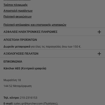
Τρόποι πληρωμής
Αποστολή προϊόντων
Πολιτική ακυρώσεων
Πολιτική απόρριψης και επιστροφής μπαταριών
ΑΣΦΑΛΕΊΣ ΗΛΕΚΤΡΟΝΙΚΈΣ ΠΛΗΡΩΜΈΣ
ΑΠΟΣΤΟΛΉ ΠΡΟΪΌΝΤΩΝ
Δωρεάν μεταφορικά
για όλες τις παραγγελίες άνω των 150 €.
ΑΞΙΟΛΟΓΉΣΕΙΣ ΠΕΛΑΤΏΝ
ΕΠΙΚΟΙΝΩΝΊΑ
Kärcher AEE (Κεντρικά γραφεία)
Μωραϊτίνη 18
144 52 Μεταμόρφωση
Τηλ. κέντρο:
210-2316153
E-mail:
sales.gr@karcher.com (Πωλήσεις),