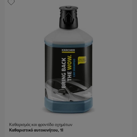
έ
t
ρ
p
ι
r
α
i
.
c
e
Καθαρισμός και φροντίδα οχημάτων
Καθαριστικό αυτοκινήτου, 1l