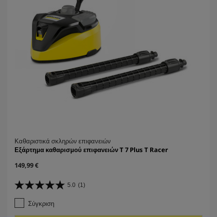
.
Καθαριστικά σκληρών επιφανειών
Εξάρτημα καθαρισμού επιφανειών T 7 Plus T Racer
C
149,99 €
u
r
5.0
(1)
5
r
.
e
Σύγκριση
0
n
α
t