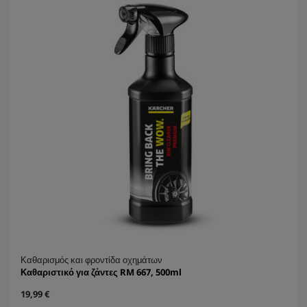
ι
r
α
i
.
c
e
Καθαρισμός και φροντίδα οχημάτων
Καθαριστικό για ζάντες RM 667, 500ml
C
19,99 €
u