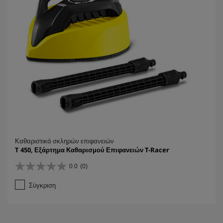
Καθαριστικά σκληρών επιφανειών
T 450, Εξάρτημα Καθαρισμού Επιφανειών T-Racer
0.0
(0)
0
.
Σύγκριση
0
α
π
ό