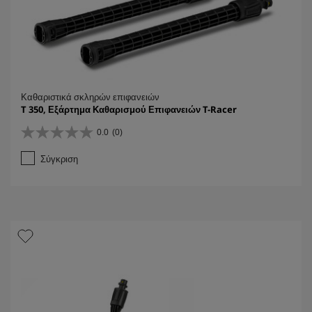
Καθαριστικά σκληρών επιφανειών
T 350, Εξάρτημα Καθαρισμού Επιφανειών T-Racer
0.0
(0)
0
.
Σύγκριση
0
α
π
ό
5
α
σ
τ
έ
ρ
ι
α