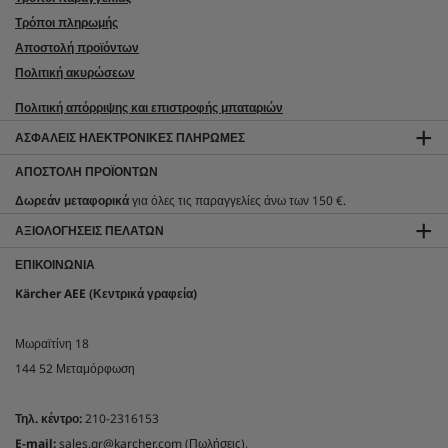
Τρόποι πληρωμής
Αποστολή προϊόντων
Πολιτική ακυρώσεων
Πολιτική απόρριψης και επιστροφής μπαταριών
ΑΣΦΑΛΕΊΣ ΗΛΕΚΤΡΟΝΙΚΈΣ ΠΛΗΡΩΜΈΣ
ΑΠΟΣΤΟΛΉ ΠΡΟΪΌΝΤΩΝ
Δωρεάν μεταφορικά
για όλες τις παραγγελίες άνω των 150 €.
ΑΞΙΟΛΟΓΉΣΕΙΣ ΠΕΛΑΤΏΝ
ΕΠΙΚΟΙΝΩΝΊΑ
Kärcher AEE (Κεντρικά γραφεία)
Μωραϊτίνη 18
144 52 Μεταμόρφωση
Τηλ. κέντρο:
210-2316153
E-mail:
sales.gr@karcher.com (Πωλήσεις),