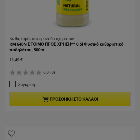
Καθαρισμός και φροντίδα οχημάτων
RM 640N ΕΤΟΙΜΟ ΠΡΟΣ ΧΡΗΣΗ** 0,5l Φυσικό καθαριστικό
ποδηλάτου, 500ml
C
11,49 €
u
r
0.0
(0)
0
r
.
e
Σύγκριση
0
n
α
t
π
p
ΠΡΟΣΘΉΚΗ ΣΤΟ ΚΑΛΆΘΙ
ό
r
5
o
α
d
σ
u
τ
c
έ
t
ρ
p