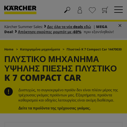
Kärcher Summer Sales:
Δες όλα τα νέα deals εδώ
|
MEGA
Καλάθι
Αγαπημένα
Deal
:
Απόκτησε σκούπες ρομπότ με -60%
πριν εξαντληθούν!
Home
Κατηργημένα μηχανήματα
Πλυστικό K 7 Compact Car 14470030
ΠΛΥΣΤΙΚΌ ΜΗΧΆΝΗΜΑ
ΥΨΗΛΉΣ ΠΊΕΣΗΣ ΠΛΥΣΤΙΚΌ
K 7 COMPACT CAR
Δυστυχώς, το συγκεκριμένο προϊόν δεν είναι πλέον μέρος της
τρέχουσας γκάμας προϊόντων μας. Εξαρτήματα, προϊόντα
καθαρισμού και οδηγίες λειτουργίας είναι ακόμη διαθέσιμα.
Δείτε τα προϊόντα της τρέχουσας γκάμας.