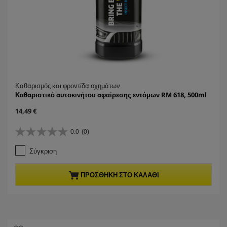
Καθαρισμός και φροντίδα οχημάτων
Καθαριστικό αυτοκινήτου αφαίρεσης εντόμων RM 618, 500ml
C
14,49 €
u
r
0.0
(0)
0
r
.
e
Σύγκριση
0
n
α
t
π
p
ΠΡΟΣΘΉΚΗ ΣΤΟ ΚΑΛΆΘΙ
ό
r
5
o
α
d
σ
u
τ
c