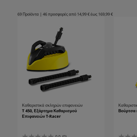
69
Προϊόντα
|
46
προσφορές από
14,99 €
έως
169,99 €
Καθαριστικά σκληρών επιφανειών
Καθαριστι
T 450, Εξάρτημα Καθαρισμού
Βούρτσα 
Επιφανειών T-Racer
0.0
(0)