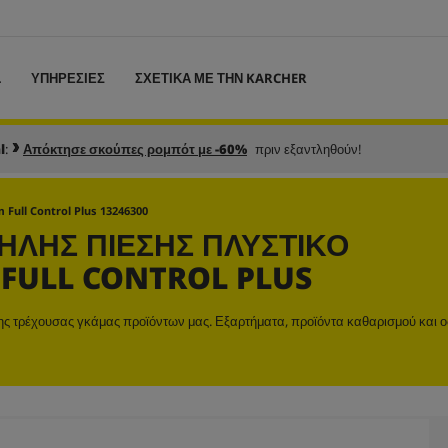
L
ΥΠΗΡΕΣΙΕΣ
ΣΧΕΤΙΚΑ ΜΕ ΤΗΝ KARCHER
l
:
Απόκτησε σκούπες ρομπότ με -60%
πριν εξαντληθούν!
Full Control Plus 13246300
ΛΉΣ ΠΊΕΣΗΣ ΠΛΥΣΤΙΚΌ
FULL CONTROL PLUS
της τρέχουσας γκάμας προϊόντων μας. Εξαρτήματα, προϊόντα καθαρισμού και ο