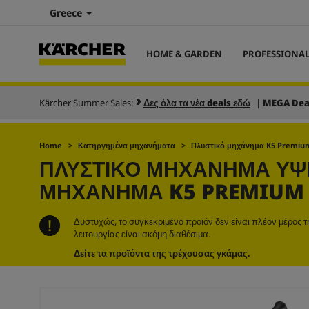
Greece
HOME & GARDEN
PROFESSIONA
Kärcher Summer Sales:
Δες όλα τα νέα deals εδώ
|
MEGA Dea
Home
Κατηργημένα μηχανήματα
Πλυστικό μηχάνημα K5 Premium 
ΠΛΥΣΤΙΚΌ ΜΗΧΆΝΗΜΑ ΥΨΗ
ΜΗΧΆΝΗΜΑ K5 PREMIUM 
Δυστυχώς, το συγκεκριμένο προϊόν δεν είναι πλέον μέρος 
λειτουργίας είναι ακόμη διαθέσιμα.
Δείτε τα προϊόντα της τρέχουσας γκάμας.