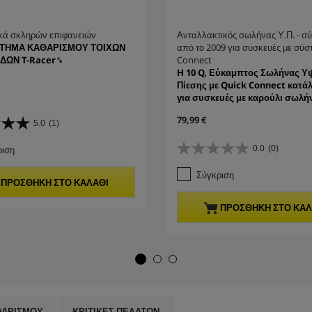
κά σκληρών επιφανειών
Ανταλλακτικός σωλήνας Υ.Π. - σ
ΑΡΤΗΜΑ ΚΑΘΑΡΙΣΜΟΥ ΤΟΙΧΩΝ
από το 2009 για συσκευές με σύσ
ΔΩΝ T-Racer␍
Connect
H 10 Q, Εύκαμπτος Σωλήνας Υ
Πίεσης με Quick Connect κατάλ
για συσκευές με καρούλι σωλή
C
79,99 €
5.0
(1)
u
r
ριση
0.0
(0)
0
r
.
e
Σύγκριση
0
n
ΠΡΟΣΘΉΚΗ ΣΤΟ ΚΑΛΆΘΙ
α
t
π
p
ΠΡΟΣΘΉΚΗ ΣΤΟ ΚΑΛ
ό
r
5
o
α
d
σ
u
τ
c
έ
t
ρ
p
ι
r
ΘΑΡΙΣΜΟΎ
ΚΡΙΤΙΚΈΣ ΠΕΛΑΤΏΝ