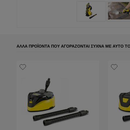
ΆΛΛΑ ΠΡΟΪΌΝΤΑ ΠΟΥ ΑΓΟΡΆΖΟΝΤΑΙ ΣΥΧΝΆ ΜΕ ΑΥΤΌ Τ