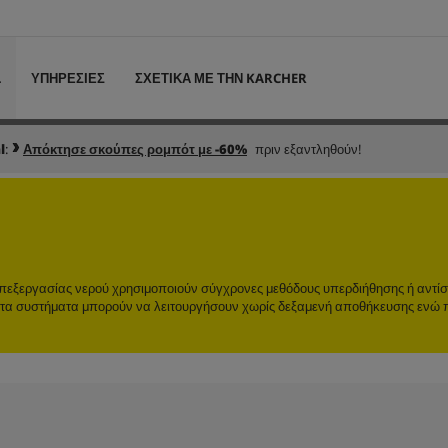
L
ΥΠΗΡΕΣΙΕΣ
ΣΧΕΤΙΚΑ ΜΕ ΤΗΝ KARCHER
l
:
Απόκτησε σκούπες ρομπότ με -60%
πριν εξαντληθούν!
ς επεξεργασίας νερού χρησιμοποιούν σύγχρονες μεθόδους υπερδιήθησης ή αντί
 τα συστήματα μπορούν να λειτουργήσουν χωρίς δεξαμενή αποθήκευσης ενώ