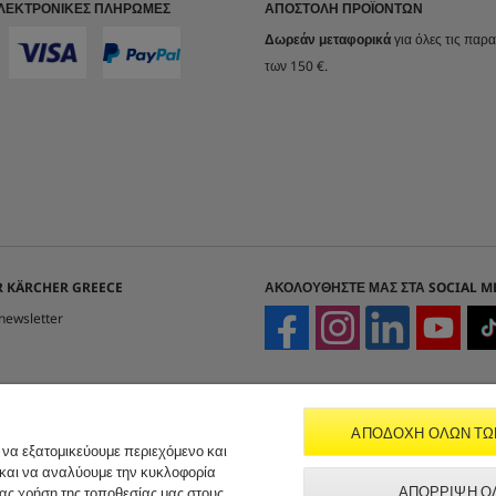
ΗΛΕΚΤΡΟΝΙΚΈΣ ΠΛΗΡΩΜΈΣ
ΑΠΟΣΤΟΛΉ ΠΡΟΪΌΝΤΩΝ
Δωρεάν μεταφορικά
για όλες τις παρ
των 150 €.
 KÄRCHER GREECE
ΑΚΟΛΟΥΘΉΣΤΕ ΜΑΣ ΣΤΑ SOCIAL M
newsletter
ΑΠΟΔΟΧΉ ΌΛΩΝ ΤΩ
 να εξατομικεύουμε περιεχόμενο και
 και να αναλύουμε την κυκλοφορία
ΑΠΌΡΡΙΨΗ Ό
σας χρήση της τοποθεσίας μας στους