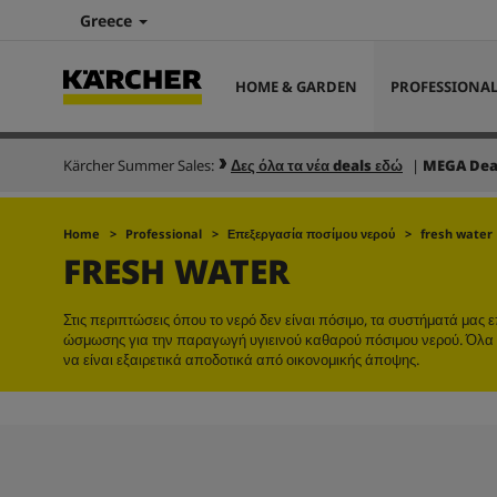
Greece
HOME & GARDEN
PROFESSIONA
Kärcher Summer Sales:
Δες όλα τα νέα deals εδώ
|
MEGA Dea
Home
Professional
Επεξεργασία ποσίμου νερού
fresh water
FRESH WATER
Στις περιπτώσεις όπου το νερό δεν είναι πόσιμο, τα συστήματά μα
ώσμωσης για την παραγωγή υγιεινού καθαρού πόσιμου νερού. Όλα
να είναι εξαιρετικά αποδοτικά από οικονομικής άποψης.