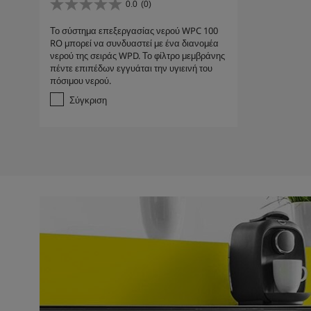
0.0
(0)
0
.
Το σύστημα επεξεργασίας νερού WPC 100
0
RO μπορεί να συνδυαστεί με ένα διανομέα
α
νερού της σειράς WPD. Το φίλτρο μεμβράνης
π
πέντε επιπέδων εγγυάται την υγιεινή του
ό
πόσιμου νερού.
5
α
Σύγκριση
σ
τ
έ
ρ
ι
α
.