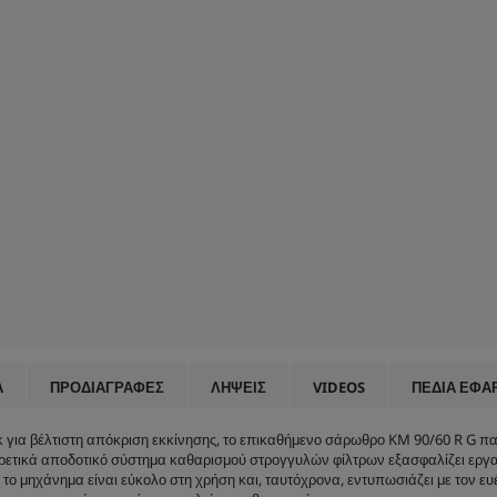
Α
ΠΡΟΔΙΑΓΡΑΦΈΣ
ΛΉΨΕΙΣ
VIDEOS
ΠΕΔΊΑ ΕΦΑ
κ για βέλτιστη απόκριση εκκίνησης, το επικαθήμενο σάρωθρο KM 90/60 R G πα
αιρετικά αποδοτικό σύστημα καθαρισμού στρογγυλών φίλτρων εξασφαλίζει εργ
ο μηχάνημα είναι εύκολο στη χρήση και, ταυτόχρονα, εντυπωσιάζει με τον ευέλ