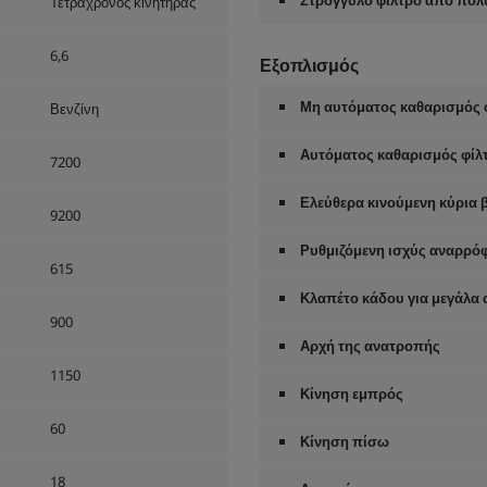
Στρογγυλό φίλτρο από πολ
Τετράχρονος κινητήρας
6,6
Εξοπλισμός
Μη αυτόματος καθαρισμός 
Βενζίνη
Αυτόματος καθαρισμός φίλ
7200
Ελεύθερα κινούμενη κύρια
9200
Ρυθμιζόμενη ισχύς αναρρό
615
Κλαπέτο κάδου για μεγάλα
900
Αρχή της ανατροπής
1150
Κίνηση εμπρός
60
Κίνηση πίσω
18