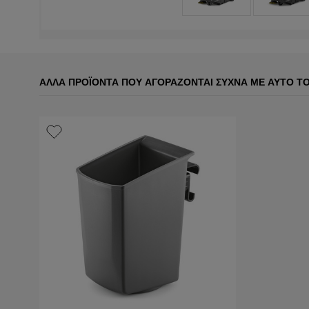
ΆΛΛΑ ΠΡΟΪΌΝΤΑ ΠΟΥ ΑΓΟΡΆΖΟΝΤΑΙ ΣΥΧΝΆ ΜΕ ΑΥΤΌ Τ