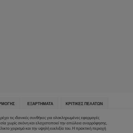
ΡΜΟΓΉΣ
ΕΞΑΡΤΉΜΑΤΑ
ΚΡΙΤΙΚΈΣ ΠΕΛΑΤΏΝ
ρέχει τις ιδανικές συνθήκες για ολοκληρωμένες εφαρμογές
ασία χωρίς σκόνη και ελαχιστοποιεί την απώλεια αναρρόφησης.
ικτο χειρισμό και την υψηλή ευελιξία του. Η πρακτική περιοχή