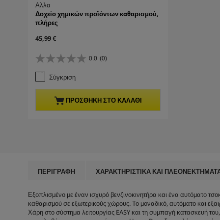
Αλλα
Δοχείο χημικών προϊόντων καθαρισμού,
πλήρες
C
45,99 €
u
r
0.0
(0)
0
r
.
e
Σύγκριση
0
n
α
t
π
p
ΠΡΟΣΘΉΚΗ ΣΤΟ ΚΑΛΆΘΙ
ό
r
5
o
α
d
σ
u
τ
c
έ
t
ρ
p
ι
r
ΠΕΡΙΓΡΑΦΉ
ΧΑΡΑΚΤΗΡΙΣΤΙΚΆ ΚΑΙ ΠΛΕΟΝΕΚΤΉΜΑΤ
α
i
.
c
Εξοπλισμένο με έναν ισχυρό βενζινοκινητήρα και ένα αυτόματο τσο
e
καθαρισμού σε εξωτερικούς χώρους. Το μοναδικό, αυτόματο και εξ
Χάρη στο σύστημα λειτουργίας EASY και τη συμπαγή κατασκευή του, τ