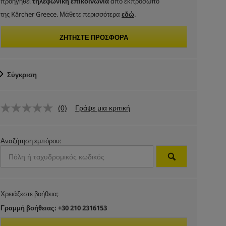
προηγηθεί
τηλεφωνική επικοινωνία
από εκπρόσωπο
της Kärcher Greece. Μάθετε περισσότερα
εδώ
.
ΖΗΤΉΣΤΕ ΠΡΟΣΦΟΡΆ
Σύγκριση
(0)
Γράψε μια κριτική
Αναζήτηση εμπόρου:
Χρειάζεστε βοήθεια;
Γραμμή βοήθειας: +30 210 2316153