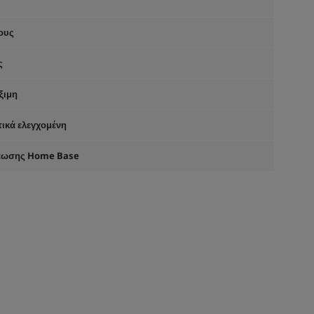
ους
ς
ξιμη
ικά ελεγχομένη
ρέωσης Home Base