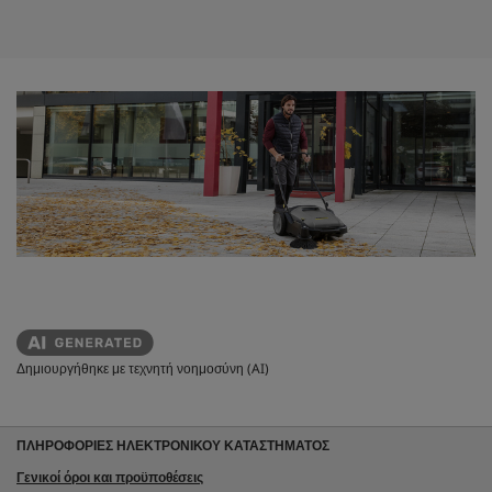
c
ι
t
α
.
p
r
i
c
e
Δημιουργήθηκε με τεχνητή νοημοσύνη (AI)
ΠΛΗΡΟΦΟΡΙΕΣ ΗΛΕΚΤΡΟΝΙΚΟΥ ΚΑΤΑΣΤΗΜΑΤΟΣ
Γενικοί όροι και προϋποθέσεις