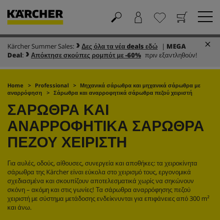
Kärcher Summer Sales:
Δες όλα τα νέα deals εδώ
|
MEGA
Καλάθι
Αγαπημένα
Deal
:
Απόκτησε σκούπες ρομπότ με -60%
πριν εξαντληθούν!
Home
Professional
Μηχανικά σάρωθρα και μηχανικά σάρωθρα με
αναρρόφηση
Σάρωθρα και αναρροφητικά σάρωθρα πεζού χειριστή
ΣΆΡΩΘΡΑ ΚΑΙ
ΑΝΑΡΡΟΦΗΤΙΚΆ ΣΆΡΩΘΡΑ
ΠΕΖΟΎ ΧΕΙΡΙΣΤΉ
Για αυλές, οδούς, αίθουσες, συνεργεία και αποθήκες: τα χειροκίνητα
σάρωθρα της Kärcher είναι εύκολα στο χειρισμό τους, εργονομικά
σχεδιασμένα και σκουπίζουν αποτελεσματικά χωρίς να σηκώνουν
σκόνη – ακόμη και στις γωνίες! Τα σάρωθρα αναρρόφησης πεζού
χειριστή με σύστημα μετάδοσης ενδείκνυνται για επιφάνειες από 300 m²
και άνω.