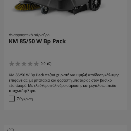
Αναρροφητικό σάρωθρο
KM 85/50 W Bp Pack
0.0
(0)
0
.
KM 85/50 W Bp Pack πεζού χειριστή για υψηλή απόδοση κάλυψης
0
επιφάνειας, με μπαταρία και φορτιστή μπαταρίας στον βασικό
α
εξοπλισμό. Με ελεύθερο κύλινδρο σάρωσης και μεγάλο επίπεδο
π
πτυχωτό φίλτρο.
ό
5
Σύγκριση
α
σ
τ
έ
ρ
ι