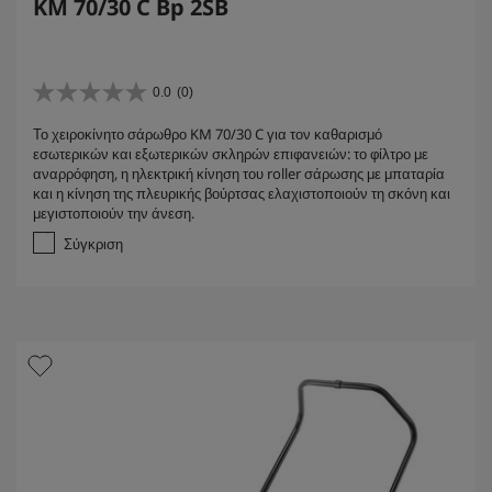
KM 70/30 C Bp 2SB
0.0
(0)
0
.
Το χειροκίνητο σάρωθρο KM 70/30 C για τον καθαρισμό
0
εσωτερικών και εξωτερικών σκληρών επιφανειών: το φίλτρο με
α
αναρρόφηση, η ηλεκτρική κίνηση του roller σάρωσης με μπαταρία
π
και η κίνηση της πλευρικής βούρτσας ελαχιστοποιούν τη σκόνη και
ό
μεγιστοποιούν την άνεση.
5
α
Σύγκριση
σ
τ
έ
ρ
ι
α
.