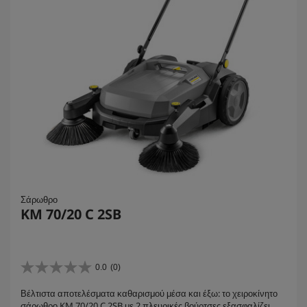
Σάρωθρο
KM 70/20 C 2SB
0.0
(0)
0
.
Βέλτιστα αποτελέσματα καθαρισμού μέσα και έξω: το χειροκίνητο
0
σάρωθρο KM 70/20 C 2SB με 2 πλευρικές βούρτσες εξασφαλίζει