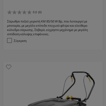
0.0
(0)
0
.
Σάρωθρο πεζού χειριστή KM 85/50 W Bp, που λειτουργεί με
0
μπαταρία, με μεγάλο επίπεδο πτυχωτό φίλτρο και ελεύθερο
α
κύλινδρο σάρωσης. Στιβαρό, εύχρηστο μηχάνημα με μεγάλη
π
απόδοση κάλυψης επιφάνειας.
ό
5
Σύγκριση
α
σ
τ
έ
ρ
ι
α
.