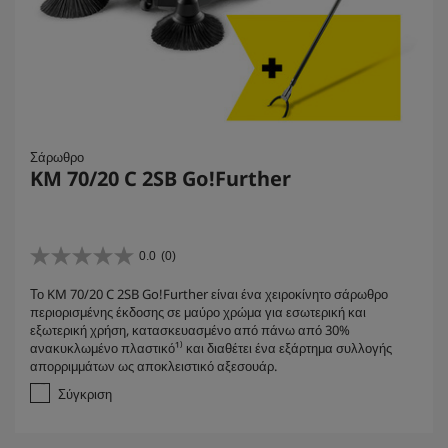
Σάρωθρο
KM 70/20 C 2SB Go!Further
0.0
(0)
0
.
Το KM 70/20 C 2SB Go!Further είναι ένα χειροκίνητο σάρωθρο
0
περιορισμένης έκδοσης σε μαύρο χρώμα για εσωτερική και
α
εξωτερική χρήση, κατασκευασμένο από πάνω από 30%
π
ανακυκλωμένο πλαστικό¹⁾ και διαθέτει ένα εξάρτημα συλλογής
ό
απορριμμάτων ως αποκλειστικό αξεσουάρ.
5
α
Σύγκριση
σ
τ
έ