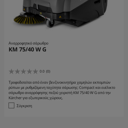
Αναρροφητικό σάρωθρο
KM 75/40 W G
0.0
(0)
0
.
Τροφοδοτείται από έναν βενζινοκινητήρα χαμηλών εκπομπών
0
ρύπων με ρυθμιζόμενη ταχύτητα σάρωσης: Compact και ευέλικτο
α
σάρωθρο αναρρόφησης πεζού χειριστή KM 75/40 W G από την
π
Kärcher για εξωτερικούς χώρους.
ό
5
Σύγκριση
α
σ
τ
έ