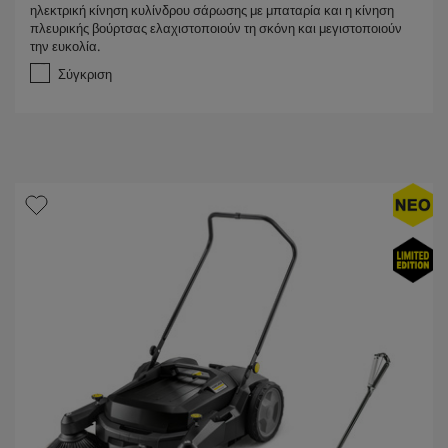
ηλεκτρική κίνηση κυλίνδρου σάρωσης με μπαταρία και η κίνηση
π
πλευρικής βούρτσας ελαχιστοποιούν τη σκόνη και μεγιστοποιούν
ό
την ευκολία.
5
α
Σύγκριση
σ
τ
έ
ρ
ι
α
.