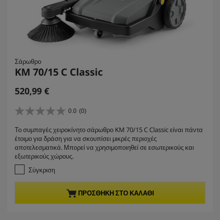
Σάρωθρο
KM 70/15 C Classic
C
520,99 €
u
r
0.0
(0)
0
r
.
Το συμπαγές χειροκίνητο σάρωθρο KM 70/15 C Classic είναι πάντα
e
0
έτοιμο για δράση για να σκουπίσει μικρές περιοχές
α
n
αποτελεσματικά. Μπορεί να χρησιμοποιηθεί σε εσωτερικούς και
π
t
εξωτερικούς χώρους.
ό
p
5
Σύγκριση
r
α
σ
o
ΠΡΟΣΘΉΚΗ ΣΤΟ ΚΑΛΆΘΙ
τ
d
έ
u
ρ