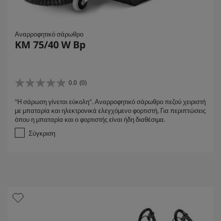
Αναρροφητικό σάρωθρο
KM 75/40 W Bp
0.0
(0)
0
.
"Η σάρωση γίνεται εύκολη". Αναρροφητικό σάρωθρο πεζού χειριστή
0
με μπαταρία και ηλεκτρονικά ελεγχόμενο φορτιστή. Για περιπτώσεις
α
όπου η μπαταρία και ο φορτιστής είναι ήδη διαθέσιμα.
π
ό
Σύγκριση
5
α
σ
τ
έ
ρ
ι
α
.