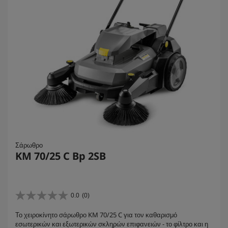
Σάρωθρο
KM 70/25 C Bp 2SB
0.0
(0)
0
.
Το χειροκίνητο σάρωθρο KM 70/25 C για τον καθαρισμό
0
εσωτερικών και εξωτερικών σκληρών επιφανειών - το φίλτρο και η
α