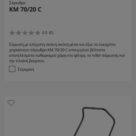
Σάρωθρο
KM 70/20 C
0.0
(0)
0
.
Σάρωση με ελάχιστη σκόνη σκόνη μέσα και έξω: το εύκαμπτο
0
χειροκίνητο σάρωθρο KM 70/20 C επιτυγχάνει βέλτιστα
α
αποτελέσματα καθαρισμού χάρη στο φίλτρο, το roller σάρωσης και
π
την πλαϊνή βούρτσα.
ό
5
Σύγκριση
α
σ
τ
έ
ρ
ι
α
.