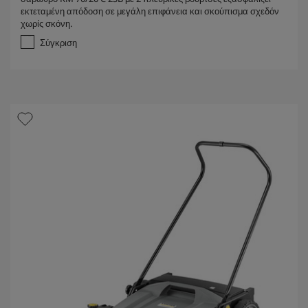
α
εκτεταμένη απόδοση σε μεγάλη επιφάνεια και σκούπισμα σχεδόν
π
χωρίς σκόνη.
ό
5
Σύγκριση
α
σ
τ
έ
ρ
ι
α
.