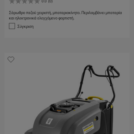
0.0
(0)
0
.
Σάρωθρο πεζού χειριστή, μπαταριοκίνητο. Περιλαμβάνει μπαταρία
0
και ηλεκτρονικά ελεγχόμενο φορτιστή.
α
π
Σύγκριση
ό
5
α
σ
τ
έ
ρ
ι
α
.