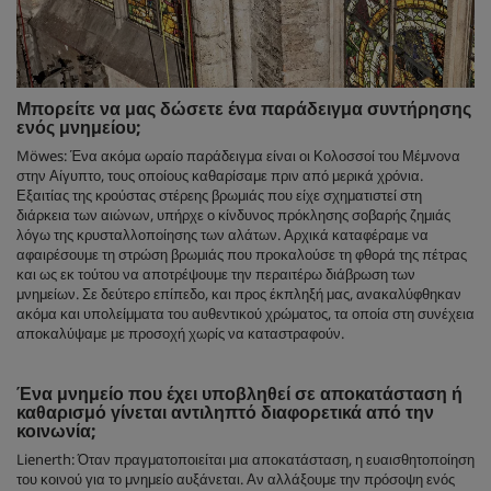
Μπορείτε να μας δώσετε ένα παράδειγμα συντήρησης
ενός μνημείου;
Möwes: Ένα ακόμα ωραίο παράδειγμα είναι οι Κολοσσοί του Μέμνονα
στην Αίγυπτο, τους οποίους καθαρίσαμε πριν από μερικά χρόνια.
Εξαιτίας της κρούστας στέρεης βρωμιάς που είχε σχηματιστεί στη
διάρκεια των αιώνων, υπήρχε ο κίνδυνος πρόκλησης σοβαρής ζημιάς
λόγω της κρυσταλλοποίησης των αλάτων. Αρχικά καταφέραμε να
αφαιρέσουμε τη στρώση βρωμιάς που προκαλούσε τη φθορά της πέτρας
και ως εκ τούτου να αποτρέψουμε την περαιτέρω διάβρωση των
μνημείων. Σε δεύτερο επίπεδο, και προς έκπληξή μας, ανακαλύφθηκαν
ακόμα και υπολείμματα του αυθεντικού χρώματος, τα οποία στη συνέχεια
αποκαλύψαμε με προσοχή χωρίς να καταστραφούν.
Ένα μνημείο που έχει υποβληθεί σε αποκατάσταση ή
καθαρισμό γίνεται αντιληπτό διαφορετικά από την
κοινωνία;
Lienerth: Όταν πραγματοποιείται μια αποκατάσταση, η ευαισθητοποίηση
του κοινού για το μνημείο αυξάνεται. Αν αλλάξουμε την πρόσοψη ενός