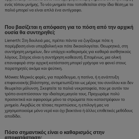
ενός τόπου μνήμης. Το νέο μνημείο που τοποθετείται στην ίδια θέση με το
παλιό μπορεί να είναι απλά ένα αντίγραφο.
Που βασίζεται η απόφαση για το πόση από την αρχική
ουσία θα συντηρηθεί;
Lienerth: Στη δουλειά μας, πρέπει πάντα να ζυγίζουμε πότε η
παρέμβαση είναι υπερβολική και πότε δικαιολογείται. Θεωρητικά, στη
συντήρηση μνημείων, δεν υπάρχει καθαρισμός για καθαρά αισθητικούς
λόγους. Στόχος είναι η συντήρηση καθεαυτή. Επομένως, μια ολική
επαναφορά στην αρχική κατάσταση μπορεί γρήγορα να φανεί στους
παρατηρητές ακόμα και ψεύτικη.
Möwes: Μερικές φορές, για παράδειγμα, η πατίνα, ή η ανάπτυξη
επιφανειακής βλάστησης, αντιμετωπίζεται ως μέρος του συνόλου και δεν
θεωρείται μόλυνση. Σκεφτείτε τα παλιά νεκροταφεία, που με αυτόν τον
τρόπο αναπτύσσουν την ιδιαίτερη μαγεία τους. Προχωράμε πολύ
προσεκτικά και αφαιρούμε μόνο τα στρώματα που καταστρέφουν το
μνημείο. Ακριβώς σε τέτοιες περιπτώσεις, η επιλογή μας να
χρησιμοποιούμε μόνο νερό και όχι βιοκτόνα ή άλλες επιθετικές μεθόδους
αποδίδει.
Πόσο σημαντικός είναι ο καθαρισμός στην
αποκατάσταση;