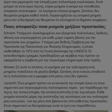
έργα που μαρτυρούν την ύπαρξη μιας παλαιότερης κουλτούρας. Αυτά
μπορεί να είναι έργα τέχνης, κτίρια-μνημεία ή ακόμα και τοποθεσίες
ιστορικών ανασκαφών - τα λεγόμενα επίγεια μνημεία. Ωστόσο, δεν
θεωρείται μνημείο καθετί παλιό. Χαρακτηρίζεται ως ιστορικό μνημείο
μόνο εάν η διατήρησή του θεωρείται ότι εξυπηρετεί το δημόσιο συμφέρον.
Ποιος αποφασίζει ποια μνημεία χρήζουν προστασίας;
Schrem: Υπάρχουν ολοκληρωμένες και εξαιρετικά πολύπλοκες, διεθνείς,
εθνικές και συγκεκριμένες για κάθε χώρα νομικές βάσεις για την
προστασία των μνημείων. Υπάρχει μια διεθνής Σύμβαση για την
Προστασία της Πολιτιστικής και Φυσικής Κληρονομιάς, η οποία
υιοθετήθηκε το 1972 από τη Γενική Διάσκεψη της UNESCO. Οι
κατευθυντήριες γραμμές προσδιορίζουν με ακρίβεια πώς πρέπει να
εφαρμόζεται η σύμβαση για την παγκόσμια κληρονομιά στην πράξη.
Möwes: Σε αυτό το πλαίσιο, τα κριτήρια για την ταξινόμηση ενός
μνημείου ποικίλλουν σε μεγάλο βαθμό. Ωστόσο, είναι κοινώς αποδεκτό
ότι η παλαιότητα και η ομορφιά από μόνες τους δεν αρκούν.
Lienerth: Ένα μνημείο πρέπει να αντανακλά την ιστορία ή/και να είναι
σημαντικό για συγκεκριμένους πολιτισμικούς τομείς - για παράδειγμα την
τέχνη, την τοπική ιστορία, την αστική ανάπτυξη ή την τεχνολογία. Κάθε
μνημείο αποτελεί μέρος της ανάπτυξης της ταυτότητας και του πολιτισμού
μιας κοινωνίας - και όχι μόνο όσα βρίσκονται υπό καθεστώς προστασίας.
Είναι σημαντικό να διατηρήσουμε αυτά τα ίχνη του παρελθόντος.