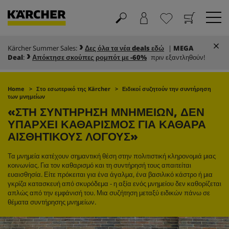
Kärcher Summer Sales:
Δες όλα τα νέα deals εδώ
|
MEGA
Καλάθι
Αγαπημένα
Deal
:
Απόκτησε σκούπες ρομπότ με -60%
πριν εξαντληθούν!
Home
Στο εσωτερικό της Kärcher
Ειδικοί συζητούν την συντήρηση
των μνημείων
«ΣΤΗ ΣΥΝΤΗΡΗΣΗ ΜΝΗΜΕΙΩΝ, ΔΕΝ
ΥΠΑΡΧΕΙ ΚΑΘΑΡΙΣΜΟΣ ΓΙΑ ΚΑΘΑΡΑ
ΑΙΣΘΗΤΙΚΟΥΣ ΛΟΓΟΥΣ»
Τα μνημεία κατέχουν σημαντική θέση στην πολιτιστική κληρονομιά μιας
κοινωνίας. Για τον καθαρισμό και τη συντήρησή τους απαιτείται
ευαισθησία. Είτε πρόκειται για ένα άγαλμα, ένα βασιλικό κάστρο ή μια
γκρίζα κατασκευή από σκυρόδεμα - η αξία ενός μνημείου δεν καθορίζεται
απλώς από την εμφάνισή του. Μια συζήτηση μεταξύ ειδικών πάνω σε
θέματα συντήρησης μνημείων.