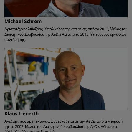
Michael Schrem
Αριστοτέχνης λιθοξόος. Υπάλληλος της εταιρείας από το 2013, Μέλος του
Διοικητικού Συμβουλίου της AeDis AG από το 2015. Υπεύθυνος εργασιών
συντήρησης.
Klaus Lienerth
Ανεξάρτητος αρχιτέκτονας. Συνεργάζεται με την AeDis από την ίδρυσή
της το 2002, Μέλος του Διοικητικού Συμβουλίου της AeDis AG από το
2013. Υπεύθυνος σχεδιασμού.