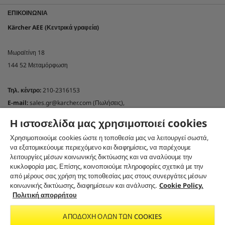
ΕΠΙΚΟΙΝΩΝΊΑ
Kärcher AEE (Κεντρικά γραφεία)
Μωραϊτίνη 18
144 52 Μεταμόρφωση
Τηλ. κέντρο:
210-2316153
E-mail:
sales.gr@karcher.com (Πωλήσεις),
customercare.gr@karcher.com (Online shop)
Η ιστοσελίδα μας χρησιμοποιεί cookies
support.gr@karcher.com(Τεχνική υποστήριξη)
Χρησιμοποιούμε cookies ώστε η τοποθεσία μας να λειτουργεί σωστά,
NEWSLETTER KÄRCHER GREECE
να εξατομικεύουμε περιεχόμενο και διαφημίσεις, να παρέχουμε
λειτουργίες μέσων κοινωνικής δικτύωσης και να αναλύουμε την
Εγγραφή στο newsletter
κυκλοφορία μας. Επίσης, κοινοποιούμε πληροφορίες σχετικά με την
ΑΚΟΛΟΥΘΉΣΤΕ ΜΑΣ ΣΤΑ SOCIAL MEDIA
από μέρους σας χρήση της τοποθεσίας μας στους συνεργάτες μέσων
κοινωνικής δικτύωσης, διαφημίσεων και ανάλυσης.
Cookie Policy.
Πολιτική απορρήτου
ΑΠΟΔΟΧΉ ΌΛΩΝ ΤΩΝ COOKIES
CO₂-NEUTRAL WEBSITE