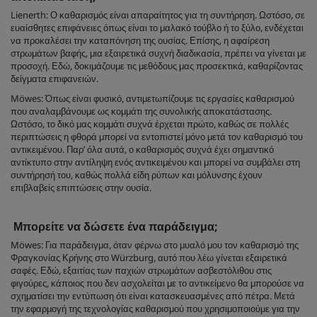
Lienerth: Ο καθαρισμός είναι απαραίτητος για τη συντήρηση. Ωστόσο, σε
ευαίσθητες επιφάνειες όπως είναι το μαλακό τούβλο ή το ξύλο, ενδέχεται
να προκαλέσει την καταπόνηση της ουσίας. Επίσης, η αφαίρεση
στρωμάτων βαφής, μια εξαιρετικά συχνή διαδικασία, πρέπει να γίνεται με
προσοχή. Εδώ, δοκιμάζουμε τις μεθόδους μας προσεκτικά, καθαρίζοντας
δείγματα επιφανειών.
Möwes: Όπως είναι φυσικό, αντιμετωπίζουμε τις εργασίες καθαρισμού
που αναλαμβάνουμε ως κομμάτι της συνολικής αποκατάστασης.
Ωστόσο, το δικό μας κομμάτι συχνά έρχεται πρώτο, καθώς σε πολλές
περιπτώσεις η φθορά μπορεί να εντοπιστεί μόνο μετά τον καθαρισμό του
αντικειμένου. Παρ’ όλα αυτά, ο καθαρισμός συχνά έχει σημαντικό
αντίκτυπο στην αντίληψη ενός αντικειμένου και μπορεί να συμβάλει στη
συντήρησή του, καθώς πολλά είδη ρύπων και μόλυνσης έχουν
επιβλαβείς επιπτώσεις στην ουσία.
Μπορείτε να δώσετε ένα παράδειγμα;
Möwes: Για παράδειγμα, όταν φέρνω στο μυαλό μου τον καθαρισμό της
Φραγκονίας Κρήνης στο Würzburg, αυτό που λέω γίνεται εξαιρετικά
σαφές. Εδώ, εξαιτίας των παχιών στρωμάτων ασβεστόλιθου στις
φιγούρες, κάποιος που δεν ασχολείται με το αντικείμενο θα μπορούσε να
σχηματίσει την εντύπωση ότι είναι κατασκευασμένες από πέτρα. Μετά
την εφαρμογή της τεχνολογίας καθαρισμού που χρησιμοποιούμε για την