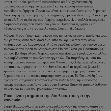
ιστορικού κτιρίου μετά από περισσότερα από 30 χρόνια επειδή
ανακαλύψαμε ότι αρχικά ήταν μπεζ και όχι κίτρινη, αυτό πάντα
πυροδοτεί συζητήσεις. Συχνά όχι μόνο με τους υπεύθυνους της δημόσιας
διοίκησης ή της συντήρησης των μνημείων, ή με τον ιδιοκτήτη, αλλά και με
το κοινό. Στον τομέα της συντήρησης μνημείων, είναι πολλές οι εργασίες
διαμεσολάβησης που πρέπει να γίνουν. Πρέπει να εξηγήσουμε τι
κάνουμε και γιατί, και να εμπλακούμε όλοι στη διαδικασία.
Möwes: Η συντήρηση και η εικόνα των μνημείων έχουν σημασία για τους
ανθρώπους. Αυτό είναι σαφές και από τον αριθμό των αιτημάτων
καθαρισμού που λαμβάνουμε. Από το μικρό σιντριβάνι του χωριού μέχρι
το άγαλμα του Ιησού του Λυτρωτή στο Ρίο Ντε Τζανέιρο. Προσπαθούμε
να τους βοηθάμε όλους. Μερικές φορές δανείζοντας εξοπλισμό και άλλες
αναλαμβάνοντας το σύνολο των εργασιών. Για παράδειγμα, μετά τον
καθαρισμό των τοίχων του ιερού στο Μίνστερ της Ουλμ με τις ηλεκτρικές
σκούπες αναρρόφησης της Kärcher, κάτω από τις στρώσεις βρωμιάς
εμφανίστηκε ένα πολύ πιο φωτεινό και ευχάριστο χρώμα, το οποίο οι
δημότες και οι επισκέπτες παρατήρησαν με χαρά. Το ίδιο συνέβη όταν
αφαιρέσαμε τη μαύρη επίστρωση στην πύλη Noon, την είσοδο της
πρώην αυτοκρατορικής κατοικίας στο Βιετνάμ. Ξαφνικά αποκαλύφθηκαν
τα κόκκινα τούβλα που βρισκόταν από κάτω.
Ποια είναι η σημασία της δουλειάς σας για την
κοινωνία;
Lienerth: Ευτυχώς, οι άνθρωποι καταλαβαίνουν την αναγκαιότητα για
συντήρηση και αποκατάσταση. Σχεδόν κανένα κοινωνικό κίνημα δεν