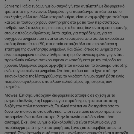
Schrem: Η αξία ενός μνημείου συχνά γίνεται αντιληπτή με διαφορετικό
τρόπο από την κοινωνία. Ορισμένα, για παράδειγμα τα κάστρα και οι
εκκλησίες, αλλά και άλλα ιστορικά κτίρια, είναι αναμφισβήτητα πολύτιμα
και ως εκ τούτου χρήζουν συντήρησης στα μάτια των περισσότερων
ανθρώπων. Σε άλλες περιπτώσεις, η αξία τους δεν είναι άμεσα εμφανής
στους απλούς ανθρώπους. Αυτό ισχύει, για παράδειγμα, για τα
σύγχρονα μνημεία που είναι κατασκευασμένα από άοπλο σκυρόδεμα
από τη δεκαετία του ’50, στα οποία εστιάζει όλο και περισσότερο η
επιστήμη της συντήρησης μνημείων. Και άλλα, όπως τα μνημεία που
είναι αφιερωμένα σε έναν άνθρωπο ή τιμούν συγκεκριμένα γεγονότα,
προκαλούν εύλογα αντικρουόμενα συναισθήματα με την πάροδο του
χρόνου. Ορισμένες φορές αμφισβητείται ακόμα και το δικαίωμα ύπαρξης
ενός συγκεκριμένου μνημείου. Ωστόσο, ακόμα και τα ίχνη από την
εικονοκλασία της Μεταρρύθμισης, τα γκράφιτι ή η μοναχική βάση ενός
πεσμένου αγάλματος αποτελούν τελικά μέρος της ιστορίας των
μνημείων.
Möwes: Επίσης, υπάρχουν διαφορετικές απόψεις σε σχέση με τα
μνημεία διεθνώς. Στη Γερμανία, για παράδειγμα, η αποκατάσταση
διεξάγεται πολύ προσεκτικά. Το υλικό πρέπει να διατηρείται όσο το
δυνατόν πιο κοντά στο αυθεντικό. Έτσι ένα παλιό κάστρο πρέπει να
παραμείνει ένα παλιό κάστρο. Στην Ιαπωνία αυτό δεν είναι τόσο
αυστηρό. Εκεί, ένα μνημείο εξακολουθεί να είναι πολύτιμο αν, για
παράδειγμα μετά την καταστροφή του, ξαναχτιστεί ακριβώς όπως το
αρχικό. Στην Ιαπωνία αυτό που έχει μεγαλύτερη σημασία είναι η ύπαρξη