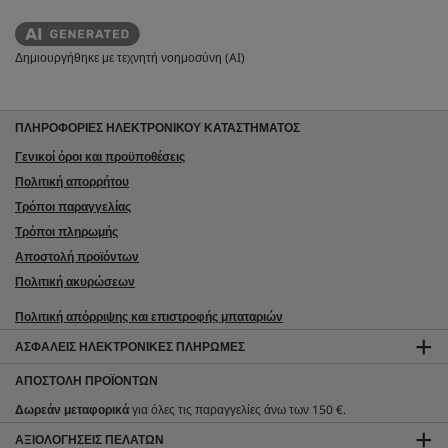
Δημιουργήθηκε με τεχνητή νοημοσύνη (AI)
ΠΛΗΡΟΦΟΡΙΕΣ ΗΛΕΚΤΡΟΝΙΚΟΥ ΚΑΤΑΣΤΗΜΑΤΟΣ
Γενικοί όροι και προϋποθέσεις
Πολιτική απορρήτου
Τρόποι παραγγελίας
Τρόποι πληρωμής
Αποστολή προϊόντων
Πολιτική ακυρώσεων
Πολιτική απόρριψης και επιστροφής μπαταριών
ΑΣΦΑΛΕΊΣ ΗΛΕΚΤΡΟΝΙΚΈΣ ΠΛΗΡΩΜΈΣ
ΑΠΟΣΤΟΛΉ ΠΡΟΪΌΝΤΩΝ
Δωρεάν μεταφορικά
για όλες τις παραγγελίες άνω των 150 €.
ΑΞΙΟΛΟΓΉΣΕΙΣ ΠΕΛΑΤΏΝ