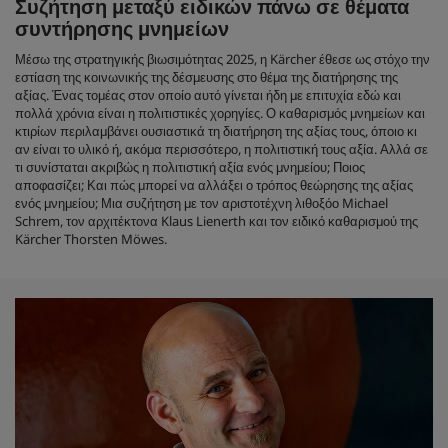
Συζήτηση μεταξύ ειδικών πάνω σε θέματα
συντήρησης μνημείων
Μέσω της στρατηγικής βιωσιμότητας 2025, η Kärcher έθεσε ως στόχο την
εστίαση της κοινωνικής της δέσμευσης στο θέμα της διατήρησης της
αξίας. Ένας τομέας στον οποίο αυτό γίνεται ήδη με επιτυχία εδώ και
πολλά χρόνια είναι η πολιτιστικές χορηγίες. Ο καθαρισμός μνημείων και
κτιρίων περιλαμβάνει ουσιαστικά τη διατήρηση της αξίας τους, όποιο κι
αν είναι το υλικό ή, ακόμα περισσότερο, η πολιτιστική τους αξία. Αλλά σε
τι συνίσταται ακριβώς η πολιτιστική αξία ενός μνημείου; Ποιος
αποφασίζει; Και πώς μπορεί να αλλάξει ο τρόπος θεώρησης της αξίας
ενός μνημείου; Μια συζήτηση με τον αριστοτέχνη λιθοξόο Michael
Schrem, τον αρχιτέκτονα Klaus Lienerth και τον ειδικό καθαρισμού της
Kärcher Thorsten Möwes.