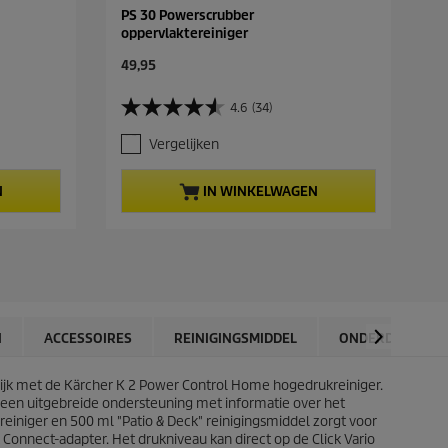
PS 30 Powerscrubber
oppervlaktereiniger
C
49,95
u
r
4.6
(34)
4
r
.
e
Vergelijken
6
n
v
t
a
p
N
IN WINKELWAGEN
n
r
d
o
e
d
5
u
s
c
t
t
e
p
r
r
N
ACCESSOIRES
REINIGINGSMIDDEL
ONDERDELEN
r
i
e
c
n
jk met de Kärcher K 2 Power Control Home hogedrukreiniger.
e
.
k een uitgebreide ondersteuning met informatie over het
3
einiger en 500 ml "Patio & Deck" reinigingsmiddel zorgt voor
4
 Connect
-adapter. Het drukniveau kan direct op de Click Vario