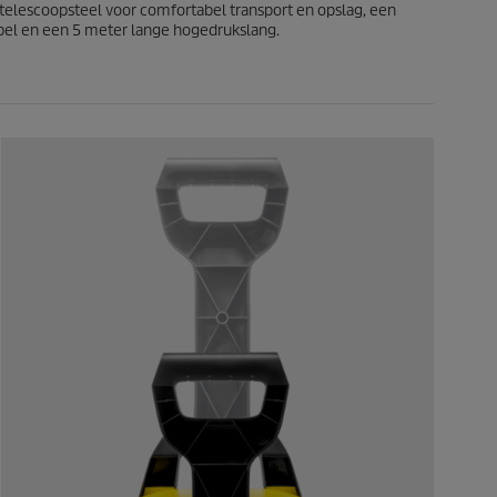
b
e telescoopsteel voor comfortabel transport en opslag, een
e
bel en een 5 meter lange hogedrukslang.
o
o
r
d
e
l
i
n
g
e
n