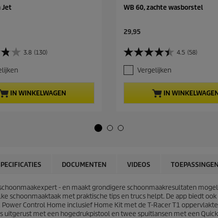
 Jet
WB 60, zachte wasborstel
C
29,95
u
r
3.8
(130)
4.5
(58)
4
r
.
e
lijken
Vergelijken
5
n
v
t
a
p
IN WINKELWAGEN
IN WINKELWAGE
n
r
d
o
e
d
5
u
s
c
t
t
e
p
r
r
SPECIFICATIES
DOCUMENTEN
VIDEOS
TOEPASSINGE
r
i
e
c
n
schoonmaakexpert - en maakt grondigere schoonmaakresultaten mogeli
e
.
elke schoonmaaktaak met praktische tips en trucs helpt. De app biedt oo
5
K 2 Power Control Home inclusief Home Kit met de
T-Racer
T1 oppervlakter
8
t is uitgerust met een hogedrukpistool en twee spuitlansen met een
Quick