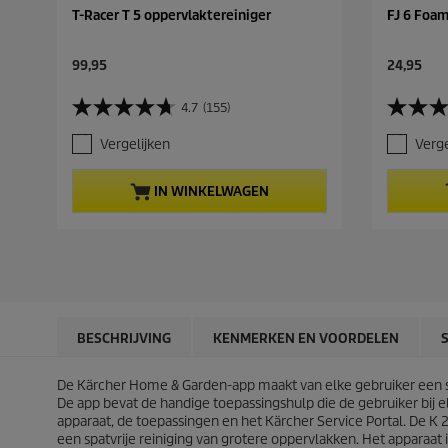
T-Racer T 5 oppervlaktereiniger
FJ 6 Foam
C
C
99,95
24,95
u
u
r
r
4.7
(155)
4
3
r
r
.
.
e
e
Vergelijken
Verge
7
8
n
n
v
v
t
t
a
a
p
p
IN WINKELWAGEN
n
n
r
r
d
d
o
o
e
e
d
d
5
5
u
u
s
s
c
c
t
t
t
t
e
e
p
p
r
r
r
r
BESCHRIJVING
KENMERKEN EN VOORDELEN
r
r
i
i
e
e
c
c
n
n
De Kärcher Home & Garden-app maakt van elke gebruiker een 
e
e
.
.
De app bevat de handige toepassingshulp die de gebruiker bij 
1
1
apparaat, de toepassingen en het Kärcher Service Portal. De 
5
3
een spatvrije reiniging van grotere oppervlakken. Het apparaa