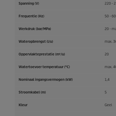
Spanning (V)
220 - 
Frequentie (
Hz
)
50 - 60
Werkdruk (bar/MPa)
20 - ma
Wateropbrengst (l/u)
max. 3
Oppervlakteprestatie (m²/u)
20
Watertoevoer temperatuur (°C)
max. 4
Nominaal ingangsvermogen (kW)
1,4
Stroomkabel (m)
5
Kleur
Geel