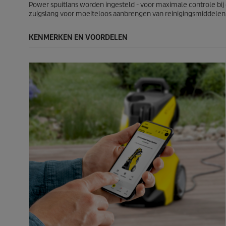
5
0
Power spuitlans worden ingesteld - voor maximale controle bij 
b
b
zuigslang voor moeiteloos aanbrengen van reinigingsmiddelen,
e
e
o
o
KENMERKEN EN VOORDELEN
o
o
r
r
d
d
e
e
l
l
i
i
n
n
g
g
e
e
n
n