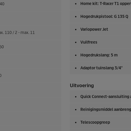
Home kit:
T-Racer
T1 opperv
240
Hogedrukpistool: G 135 Q
Variopower Jet
x. 110 / 2 - max. 11
Vuilfrees
60
Hogedrukslang: 5 m
Adaptor tuinslang 3/4"
0
Uitvoering
Quick Connect
-aansluiting
Reinigingsmiddel aanbreng
Telescoopgreep