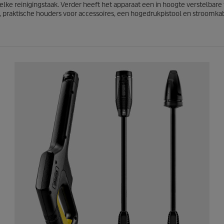
b
elke reinigingstaak. Verder heeft het apparaat een in hoogte verstelbar
e
 praktische houders voor accessoires, een hogedrukpistool en stroomka
o
o
r
d
e
l
i
n
g
e
n