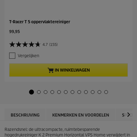
T-Racer T 5 oppervlaktereiniger
C
99,95
u
r
4.7
(155)
4
r
.
e
Vergelijken
7
n
v
t
a
p
IN WINKELWAGEN
n
r
d
o
e
d
5
u
s
c
t
t
e
p
r
r
BESCHRIJVING
KENMERKEN EN VOORDELEN
SPECIF
r
i
e
c
n
Razendsnel: de ultracompacte, ruimtebesparende
e
.
hogedrukreiniger K 2 Premium Horizontal VPS Home verwijdert in