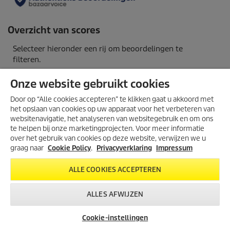
Onze website gebruikt cookies
Door op “Alle cookies accepteren” te klikken gaat u akkoord met
het opslaan van cookies op uw apparaat voor het verbeteren van
websitenavigatie, het analyseren van websitegebruik en om ons
ONTDEK DE NIEUWE
te helpen bij onze marketingprojecten. Voor meer informatie
COMFORT RANGE!
over het gebruik van cookies op deze website, verwijzen we u
De nieuwe Comfort Range-
graag naar
Cookie Policy
.
Privacyverklaring
Impressum
hogedrukreinigers! Met handige
haspel, een 4-in-1 spuitlans en
ALLE COOKIES ACCEPTEREN
knoopvrije slang. Sneller schoon,
minder moeite.
ALLES AFWIJZEN
BESTEL NU!
Cookie-instellingen