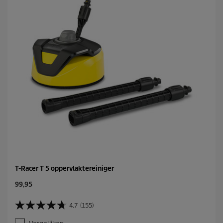
T-Racer T 5 oppervlaktereiniger
C
99,95
u
r
4.7
(155)
4
r
.
e