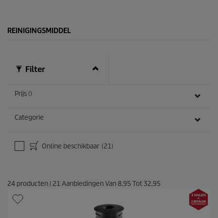
n
e
.
4
1
REINIGINGSMIDDEL
b
e
o
o
Filter
r
d
e
Prijs ()
l
i
n
Categorie
g
e
n
Online beschikbaar
(21)
24
producten
|
21
Aanbiedingen Van
8,95
Tot
32,95