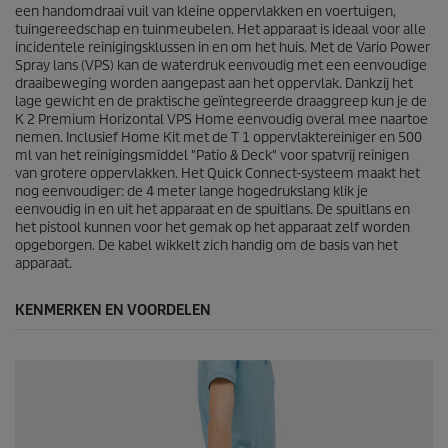
1
een handomdraai vuil van kleine oppervlakken en voertuigen,
5
tuingereedschap en tuinmeubelen. Het apparaat is ideaal voor alle
5
incidentele reinigingsklussen in en om het huis. Met de Vario Power
b
Spray lans (VPS) kan de waterdruk eenvoudig met een eenvoudige
e
draaibeweging worden aangepast aan het oppervlak. Dankzij het
o
lage gewicht en de praktische geïntegreerde draaggreep kun je de
o
K 2 Premium Horizontal VPS Home eenvoudig overal mee naartoe
r
nemen. Inclusief Home Kit met de T 1 oppervlaktereiniger en 500
d
ml van het reinigingsmiddel "Patio & Deck" voor spatvrij reinigen
e
van grotere oppervlakken. Het
Quick Connect
-systeem maakt het
l
nog eenvoudiger: de 4 meter lange hogedrukslang klik je
i
eenvoudig in en uit het apparaat en de spuitlans. De spuitlans en
n
het pistool kunnen voor het gemak op het apparaat zelf worden
g
opgeborgen. De kabel wikkelt zich handig om de basis van het
e
apparaat.
n
KENMERKEN EN VOORDELEN