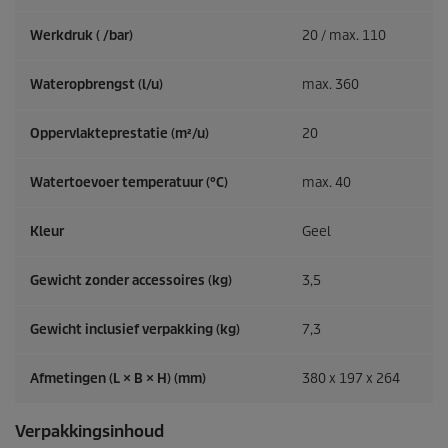
Werkdruk ( /bar)
20 / max. 110
Wateropbrengst (l/u)
max. 360
Oppervlakteprestatie (m²/u)
20
Watertoevoer temperatuur (°C)
max. 40
Kleur
Geel
Gewicht zonder accessoires (kg)
3,5
Gewicht inclusief verpakking (kg)
7,3
Afmetingen (L × B × H) (mm)
380 x 197 x 264
Verpakkingsinhoud