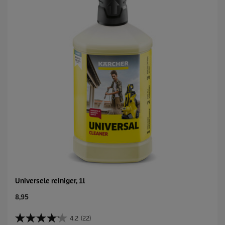
Universele reiniger, 1l
C
8,95
u
r
4.2
(22)
4
r