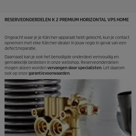
e
c
n
e
.
2
RESERVEONDERDELEN K 2 PREMIUM HORIZONTAL VPS HOME
6
b
e
Ongeacht waar je je Kärcher-apparaat hebt gekocht, kun je contact
o
opnemen met elke Kärcher-dealer in jouw regio in geval van een
o
defect/reparatie.
r
d
Daarnaast kan je ook het benodigde onderdeel eenvoudig en
e
gemakkelijk bestellen in onze webshop. Reserveonderdelen
l
mogen alleen worden
vervangen door specialisten
. Let daarom
i
ook op onze
garantievoorwaarden
.
n
g
e
n