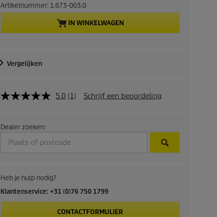
r
Artikelnummer:
1.673-003.0
e
IN WINKELWAGEN
n
t
Vergelijken
p
5.0
(1)
Schrijf een beoordeling
r
o
Dealer zoeken:
d
u
c
Heb je hulp nodig?
Klantenservice: +31 (0)76 750 1799
t
CONTACTFORMULIER