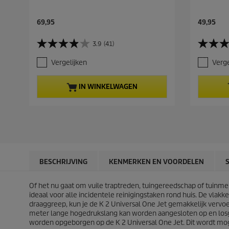
C
C
69,95
49,95
u
u
r
r
3.9
(41)
3
4
r
r
.
.
e
e
Vergelijken
Verge
9
4
n
n
v
v
t
t
a
a
p
p
IN WINKELWAGEN
n
n
r
r
d
d
o
o
e
e
d
d
5
5
u
u
s
s
c
c
t
t
t
t
e
e
p
p
r
r
r
r
BESCHRIJVING
KENMERKEN EN VOORDELEN
r
r
i
i
e
e
c
c
n
n
Of het nu gaat om vuile traptreden, tuingereedschap of tuinme
e
e
.
.
ideaal voor alle incidentele reinigingstaken rond huis. De vla
4
6
draaggreep, kun je de K 2 Universal One Jet gemakkelijk vervo
1
5
meter lange hogedrukslang kan worden aangesloten op en losg
b
b
worden opgeborgen op de K 2 Universal One Jet. Dit wordt mo