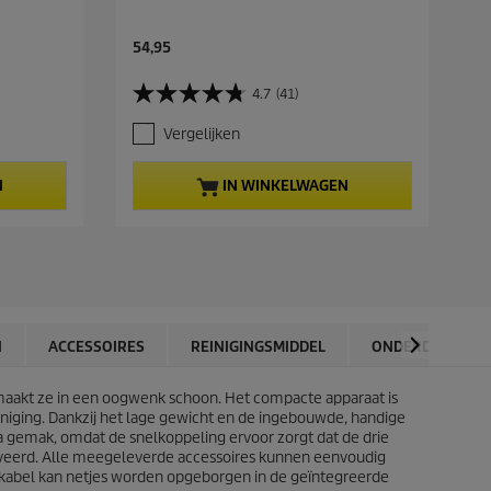
C
C
54,95
4
u
u
r
r
4.7
(41)
4
4
r
r
.
.
e
e
Vergelijken
7
5
n
n
v
v
t
t
a
a
p
p
N
IN WINKELWAGEN
n
n
r
r
d
d
o
o
e
e
d
d
5
5
u
u
s
s
c
c
t
t
t
t
e
e
p
p
r
r
r
r
N
ACCESSOIRES
REINIGINGSMIDDEL
ONDERDELEN
r
r
i
i
e
e
c
c
n
n
s maakt ze in een oogwenk schoon. Het compacte apparaat is
e
e
.
.
einiging. Dankzij het lage gewicht en de ingebouwde, handige
4
2
a gemak, omdat de snelkoppeling ervoor zorgt dat de drie
1
6
iveerd. Alle meegeleverde accessoires kunnen eenvoudig
b
b
mkabel kan netjes worden opgeborgen in de geïntegreerde