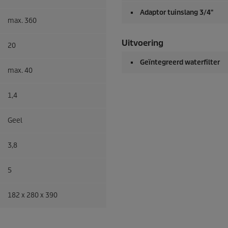
Adaptor tuinslang 3/4"
max. 360
Uitvoering
20
Geïntegreerd waterfilter
max. 40
1,4
Geel
3,8
5
182 x 280 x 390