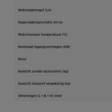
Wateropbrengst (l/u)
Oppervlakteprestatie (m²/u)
Watertoevoer temperatuur (°C)
Nominaal ingangsvermogen (kW)
Kleur
Gewicht zonder accessoires (kg)
Gewicht inclusief verpakking (kg)
Afmetingen (L × B × H) (mm)