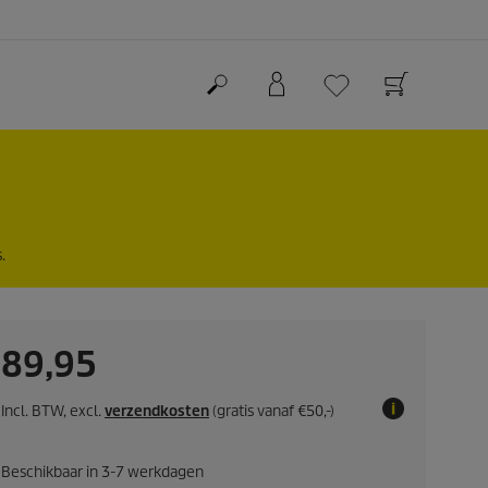
.
C
89,95
u
Incl. BTW, excl.
verzendkosten
(gratis vanaf €50,-)
r
Beschikbaar in 3-7 werkdagen