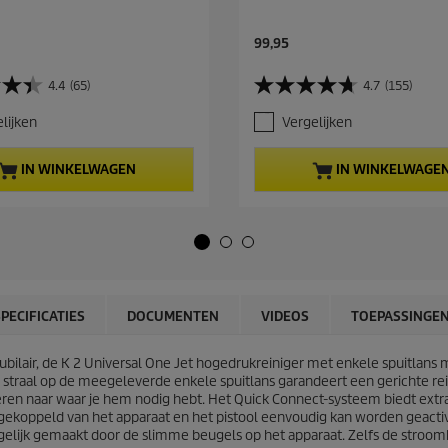
C
99,95
u
r
4.4
(65)
4.7
(155)
4
r
.
e
lijken
Vergelijken
7
n
v
t
a
p
IN WINKELWAGEN
IN WINKELWAGE
n
r
d
o
e
d
5
u
s
c
t
t
e
p
r
r
SPECIFICATIES
DOCUMENTEN
VIDEOS
TOEPASSINGE
r
i
e
c
n
ubilair, de K 2 Universal One Jet hogedrukreiniger met enkele spuitlan
e
.
kke straal op de meegeleverde enkele spuitlans garandeert een gerichte r
1
eren naar waar je hem nodig hebt. Het
Quick Connect
-systeem biedt extr
5
ekoppeld van het apparaat en het pistool eenvoudig kan worden geact
5
gelijk gemaakt door de slimme beugels op het apparaat. Zelfs de stroo