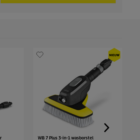
p
r
i
c
e
r
WB 7 Plus 3-in-1 wasborstel
G