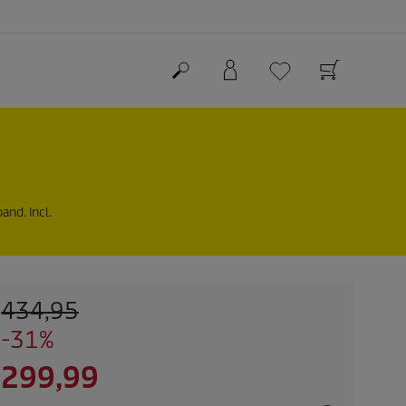
and. Incl.
O
434,95
l
S
-31%
d
a
p
C
299,99
v
r
i