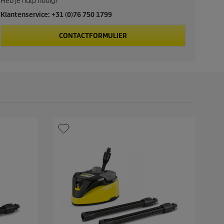
c
Heb je hulp nodig?
Klantenservice: +31 (0)76 750 1799
t
CONTACTFORMULIER
p
r
i
c
e