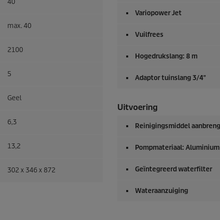
40
Variopower Jet
max. 40
Vuilfrees
2100
Hogedrukslang: 8 m
5
Adaptor tuinslang 3/4"
Geel
Uitvoering
6,3
Reinigingsmiddel aanbreng
13,2
Pompmateriaal: Aluminium
Geïntegreerd waterfilter
302 x 346 x 872
Wateraanzuiging