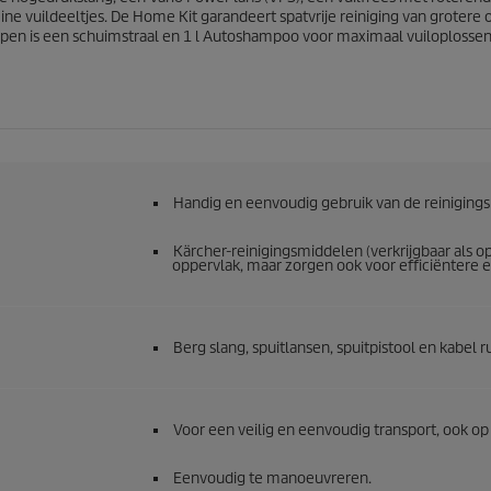
1
 vuildeeltjes. De Home Kit garandeert spatvrije reiniging van grotere 
5
grepen is een schuimstraal en 1 l Autoshampoo voor maximaal vuiloplos
5
b
e
o
o
r
d
e
Handig en eenvoudig gebruik van de reiniging
l
i
Kärcher-reinigingsmiddelen (verkrijgbaar als o
n
oppervlak, maar zorgen ook voor efficiëntere 
g
e
n
Berg slang, spuitlansen, spuitpistool en kabel
Voor een veilig en eenvoudig transport, ook op
Eenvoudig te manoeuvreren.