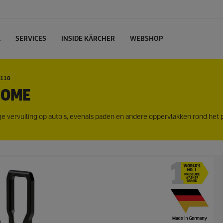
L
SERVICES
INSIDE KÄRCHER
WEBSHOP
6110
HOME
ge vervuiling op auto's, evenals paden en andere oppervlakken rond het p