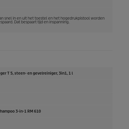
n snel in en uit het toestel en het hogedrukpistool worden
spaard. Dat bespaart tijd en inspanning.
r T 5, steen- en gevelreiniger, 3in1, 1 l
shampoo 3-in-1 RM 610