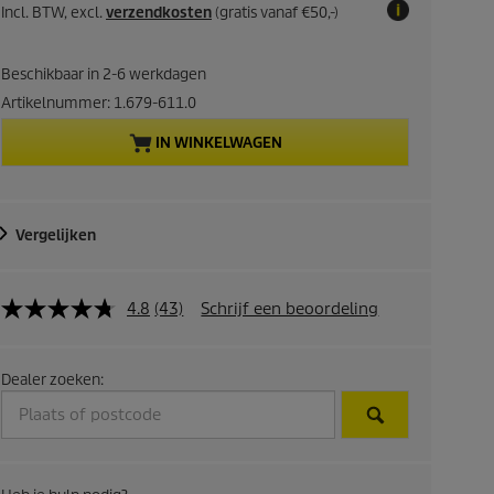
o
u
n
Incl. BTW, excl.
verzendkosten
(gratis vanaf €50,-)
d
g
r
u
c
Beschikbaar in 2-6 werkdagen
r
t
Artikelnummer:
1.679-611.0
p
e
r
IN WINKELWAGEN
i
n
c
e
t
Vergelijken
p
4.8
(43)
Schrijf een beoordeling
r
o
Dealer zoeken:
d
u