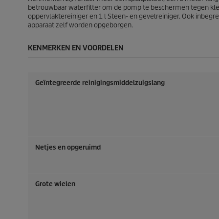
1
5
betrouwbaar waterfilter om de pomp te beschermen tegen kleine
1
8
oppervlaktereiniger en 1 l Steen- en gevelreiniger. Ook inbe
0
b
apparaat zelf worden opgeborgen.
b
e
e
o
KENMERKEN EN VOORDELEN
o
o
o
r
r
d
d
e
Geïntegreerde reinigingsmiddelzuigslang
e
l
l
i
i
n
n
g
g
e
e
n
n
Netjes en opgeruimd
Grote wielen