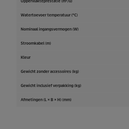
Oppervlakteprestatie (m²/u)
Watertoevoer temperatuur (°C)
Nominaal ingangsvermogen (W)
Stroomkabel (m)
Kleur
Gewicht zonder accessoires (kg)
Gewicht inclusief verpakking (kg)
Afmetingen (L × B × H) (mm)