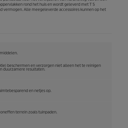
1
oppervlakken rond het huis en wordt geleverd met T 5
0
send vermogen. Alle meegeleverde accessoires kunnen op het
7
b
e
o
o
r
d
e
smiddelen.
l
i
ptie) beschermen en verzorgen niet alleen het te reinigen
n
en duurzamere resultaten.
g
e
n
 ruimtebesparend en netjes op.
 oneffen terrein zoals tuinpaden.