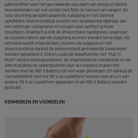
o
patroonfilter voor het gemakkelijk opzuigen van droog en kleine
o
hoeveelheden nat vuil zonder het filter te hoeven vervangen. De
r
voor stroming geoptimaliseerde zuigslang en het slimme
d
opklikbare vloermondstuk leveren een beslissende bijdrage aan
e
een optimale vuilopname en zorgen voor perfect schone
l
resultaten. Praktisch is ook de afneembare handgreep, waarmee
i
accessoires direct aan de zuigslang kunnen worden bevestigd. Als
n
het werk wordt onderbroken, kunnen de zuigbuis en het
g
vloermondstuk dankzij de parkeerstand gemakkelijk tussendoor
e
worden geparkeerd. Extra's zoals de blaasfunctie, het "Pull 'n'
n
Push"-vergrendelingssysteem, de ergonomische handgreep en de
uiterst praktische opbergruimte voor accessoires maken het
werken met de WD 3 Battery tot een waar genoegen. En dankzij de
compatibiliteit met het 36 V accuplatform kunnen ook accu's van
andere 36 V accuplatform apparaten in de WD 3 Battery worden
gebruikt.
KENMERKEN EN VOORDELEN