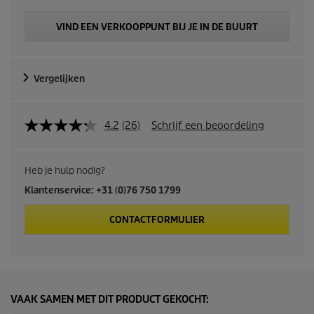
d
VIND EEN VERKOOPPUNT BIJ JE IN DE BUURT
u
c
Vergelijken
t
4.2
(26)
Schrijf een beoordeling
p
r
Heb je hulp nodig?
i
Klantenservice: +31 (0)76 750 1799
c
CONTACTFORMULIER
e
VAAK SAMEN MET DIT PRODUCT GEKOCHT: