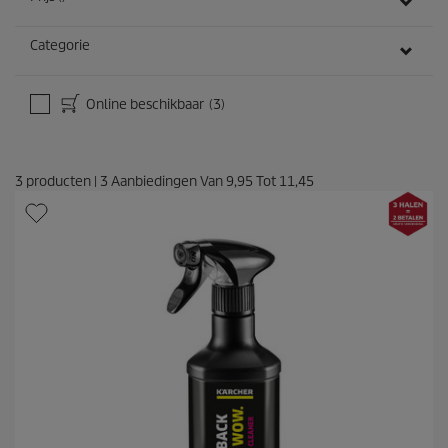
i
n
g
Categorie
e
n
Online beschikbaar
(3)
3
producten
|
3
Aanbiedingen Van
9,95
Tot
11,45