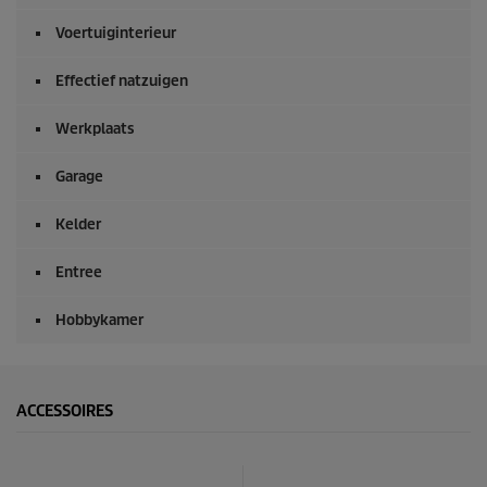
c
o
Voertuiginterieur
n
d
e
Effectief natzuigen
n
Werkplaats
Garage
Kelder
Entree
Hobbykamer
ACCESSOIRES