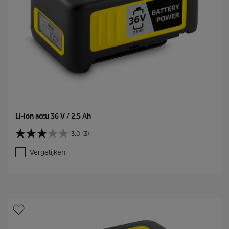
Li-Ion accu 36 V / 2,5 Ah
3.0
(3)
3
.
Vergelijken
0
v
a
n
d
e
5
s