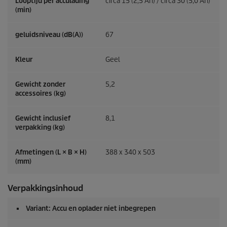
Looptijd per acculading
circa 15 (2,5 Ah) / circa 30 (5,0 Ah)
(min)
geluidsniveau (dB(A))
67
Kleur
Geel
Gewicht zonder
5,2
accessoires (kg)
Gewicht inclusief
8,1
verpakking (kg)
Afmetingen (L × B × H)
388 x 340 x 503
(mm)
Verpakkingsinhoud
Variant: Accu en oplader niet inbegrepen