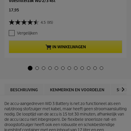
Vliesfilterzak WD 2/3 4st
C
17,95
u
r
4.5
(95)
4
r
.
e
Vergelijken
5
n
v
t
a
p
IN WINKELWAGEN
n
r
d
o
e
d
5
u
s
c
t
t
e
p
r
r
BESCHRIJVING
KENMERKEN EN VOORDELEN
SPECIF
r
i
e
c
n
De accu-aangedreven WD 3 Battery is net zo functioneel als een
e
.
nat/droog stofzuiger met kabel, maar heeft geen stroomaansluiting
9
nodig. De looptijd van de accu is 15 tot 30 minuten, afhankelijk van
5
de accu (accu niet inbegrepen). De flexibele snoerloze nat- en
b
droogstofzuiger heeft ook een robuuste en schokbestendige
e
kunststof container met een inhoud van 17 liter en een