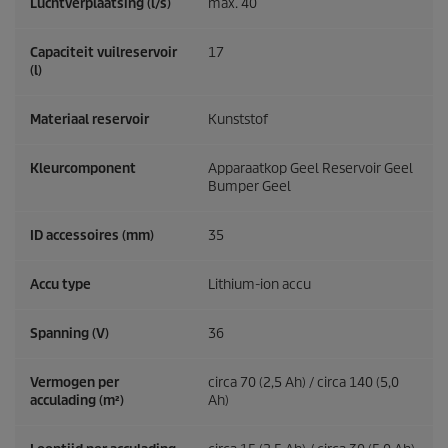
Luchtverplaatsing (l/s)
max. 40
Capaciteit vuilreservoir
17
(l)
Materiaal reservoir
Kunststof
Kleurcomponent
Apparaatkop Geel Reservoir Geel
Bumper Geel
ID accessoires (mm)
35
Accu type
Lithium-ion accu
Spanning (V)
36
Vermogen per
circa 70 (2,5 Ah) / circa 140 (5,0
acculading (m²)
Ah)