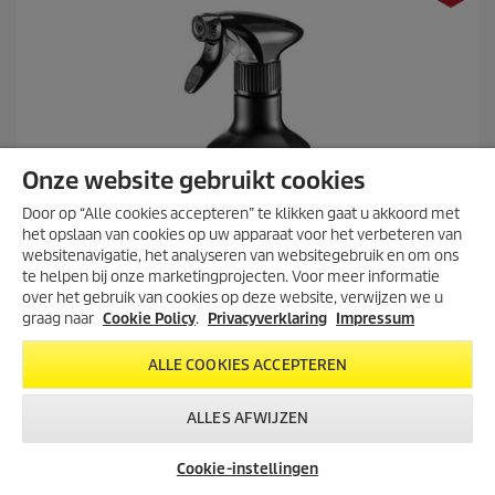
r
r
r
i
e
c
n
e
.
1
8
b
e
Onze website gebruikt cookies
o
Door op “Alle cookies accepteren” te klikken gaat u akkoord met
o
r
het opslaan van cookies op uw apparaat voor het verbeteren van
d
websitenavigatie, het analyseren van websitegebruik en om ons
ONTDEK DE NIEUWE
e
te helpen bij onze marketingprojecten. Voor meer informatie
COMFORT RANGE!
l
over het gebruik van cookies op deze website, verwijzen we u
i
De nieuwe Comfort Range-
graag naar
Cookie Policy
.
Privacyverklaring
Impressum
n
hogedrukreinigers! Met handige
g
haspel, een 4-in-1 spuitlans en
ALLE COOKIES ACCEPTEREN
e
knoopvrije slang. Sneller schoon,
n
minder moeite.
ALLES AFWIJZEN
Auto interieur reiniger RM 651, 500ml
BESTEL NU!
C
10,95
Cookie-instellingen
u