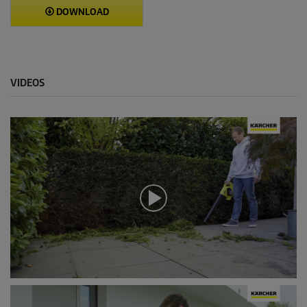
DOWNLOAD
VIDEOS
0
s
e