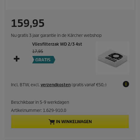
C
159,95
u
Nu gratis 3 jaar garantie in de Kärcher webshop
Vliesfilterzak WD 2/3 4st
r
17,95
r
GRATIS
e
n
Incl. BTW, excl.
verzendkosten
(gratis vanaf €50,-)
t
Beschikbaar in 5-9 werkdagen
p
Artikelnummer:
1.629-910.0
IN WINKELWAGEN
r
o