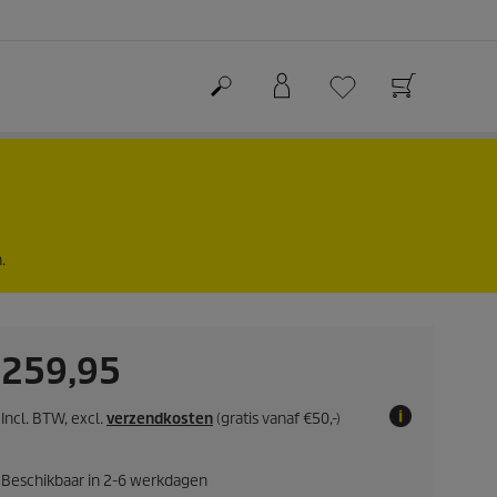
.
C
259,95
u
Incl. BTW, excl.
verzendkosten
(gratis vanaf €50,-)
r
Beschikbaar in 2-6 werkdagen