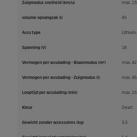
Zuigmodus snelheid (km/u)
max. 13
volume opvangzak (l)
45
Accu type
Lithium
Spanning (V)
18
Vermogen per acculading - Blaasmodus (m²)
max. 425
Vermogen per acculading - Zuigmodus (l)
max. 45 
Looptijd per acculading (min)
max. 15 
Kleur
Zwart
Gewicht zonder accessoires (kg)
3,5