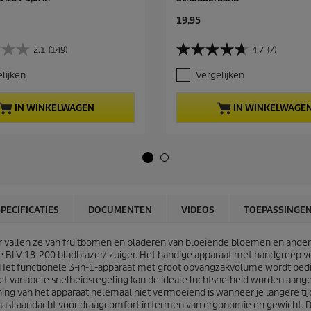
C
19,95
u
r
2.1
(149)
4.7
(7)
4
r
.
e
lijken
Vergelijken
7
n
v
t
a
p
IN WINKELWAGEN
IN WINKELWAGE
n
r
d
o
e
d
5
u
s
c
t
t
e
p
r
r
SPECIFICATIES
DOCUMENTEN
VIDEOS
TOEPASSINGE
r
i
e
c
n
mer vallen ze van fruitbomen en bladeren van bloeiende bloemen en ander 
e
.
de BLV 18-200 bladblazer/-zuiger. Het handige apparaat met handgreep 
7
n. Het functionele 3-in-1-apparaat met groot opvangzakvolume wordt bed
b
Met variabele snelheidsregeling kan de ideale luchtsnelheid worden aange
e
ning van het apparaat helemaal niet vermoeiend is wanneer je langere tij
o
ast aandacht voor draagcomfort in termen van ergonomie en gewicht. De a