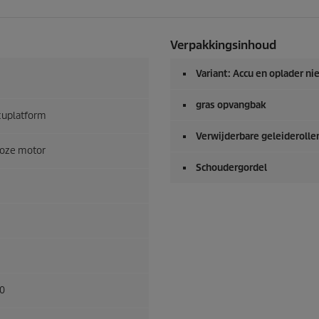
Verpakkingsinhoud
Variant: Accu en oplader ni
gras opvangbak
cuplatform
Verwijderbare geleiderolle
loze motor
Schoudergordel
0