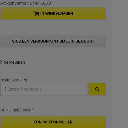
r
Artikelnummer:
1.444-100.0
e
IN WINKELWAGEN
n
t
VIND EEN VERKOOPPUNT BIJ JE IN DE BUURT
p
r
Vergelijken
o
Dealer zoeken:
d
u
c
Heb je hulp nodig?
t
CONTACTFORMULIER