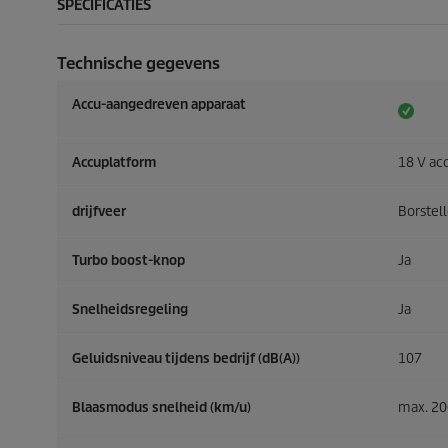
SPECIFICATIES
Technische gegevens
Accu-aangedreven apparaat
Accuplatform
18 V ac
drijfveer
Borstel
Turbo boost-knop
Ja
Snelheidsregeling
Ja
Geluidsniveau tijdens bedrijf (dB(A))
107
Blaasmodus snelheid (km/u)
max. 20