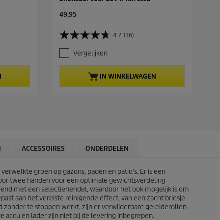
C
49,95
u
r
4.7
(16)
4
r
.
e
Vergelijken
7
n
v
t
a
p
N
IN WINKELWAGEN
n
r
d
o
e
d
5
u
s
c
t
t
e
p
r
r
N
ACCESSOIRES
ONDERDELEN
r
i
e
c
n
verwelkte groen op gazons, paden en patio's. Er is een
e
.
voor twee handen voor een optimale gewichtsverdeling
1
iend met een selectiehendel, waardoor het ook mogelijk is om
6
past aan het vereiste reinigende effect, van een zacht briesje
b
d zonder te stoppen werkt, zijn er verwijderbare geleiderollen
e
ccu en lader zijn niet bij de levering inbegrepen.