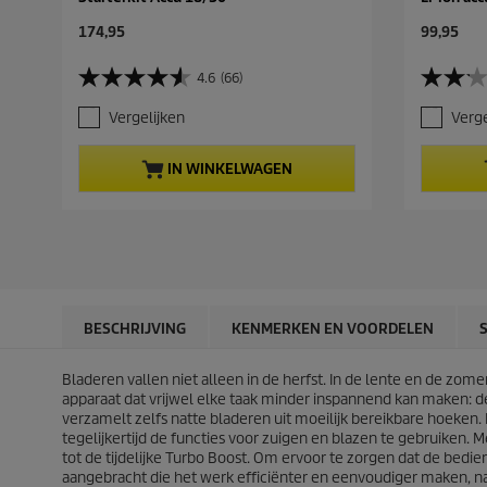
C
C
174,95
99,95
u
u
r
r
4.6
(66)
4
2
r
r
.
.
e
e
Vergelijken
Verge
6
1
n
n
v
v
t
t
a
a
p
p
IN WINKELWAGEN
n
n
r
r
d
d
o
o
e
e
d
d
5
5
u
u
s
s
c
c
t
t
t
t
e
e
p
p
r
r
r
r
BESCHRIJVING
KENMERKEN EN VOORDELEN
r
r
i
i
e
e
c
c
n
n
Bladeren vallen niet alleen in de herfst. In de lente en de zo
e
e
.
.
apparaat dat vrijwel elke taak minder inspannend kan maken: 
6
1
verzamelt zelfs natte bladeren uit moeilijk bereikbare hoeke
6
4
tegelijkertijd de functies voor zuigen en blazen te gebruiken. 
b
9
tot de tijdelijke Turbo Boost. Om ervoor te zorgen dat de bedie
e
b
aangebracht die het werk efficiënter en eenvoudiger maken, na