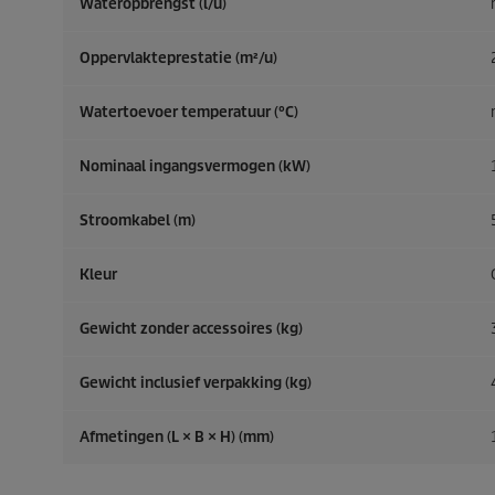
Wateropbrengst (l/u)
Oppervlakteprestatie (m²/u)
Watertoevoer temperatuur (°C)
Nominaal ingangsvermogen (kW)
Stroomkabel (m)
Kleur
Gewicht zonder accessoires (kg)
Gewicht inclusief verpakking (kg)
Afmetingen (L × B × H) (mm)