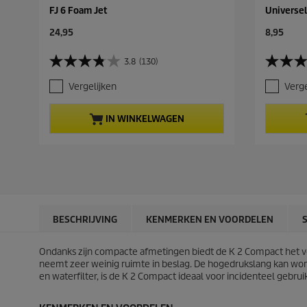
FJ 6 Foam Jet
Universele
C
C
24,95
8,95
u
u
r
r
3.8
(130)
3
4
r
r
.
.
e
e
Vergelijken
Verge
8
2
n
n
v
v
t
t
a
a
p
p
IN WINKELWAGEN
n
n
r
r
d
d
o
o
e
e
d
d
5
5
u
u
s
s
c
c
t
t
t
t
e
e
p
p
r
r
r
r
BESCHRIJVING
KENMERKEN EN VOORDELEN
r
r
i
i
e
e
c
c
n
n
Ondanks zijn compacte afmetingen biedt de K 2 Compact het vol
e
e
.
.
neemt zeer weinig ruimte in beslag. De hogedrukslang kan wo
1
2
en waterfilter, is de K 2 Compact ideaal voor incidenteel gebrui
3
2
0
b