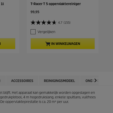
 1l
T-Racer T 5 oppervlaktereiniger
C
99,95
u
r
4.7
(155)
4
r
.
e
Vergelijken
7
n
v
t
a
p
N
IN WINKELWAGEN
n
r
d
o
e
d
5
u
s
c
t
t
e
p
r
r
N
ACCESSOIRES
REINIGINGSMIDDEL
ONDERDELEN
r
i
e
c
n
el blijft. Het apparaat kan gemakkelijk worden opgeslagen en
e
.
gedrukpistool, 4 m hogedrukslang, enkele spuitlans, vuilfrees
1
De oppervlakteprestatie is ca. 20 m² per uur.
5
5