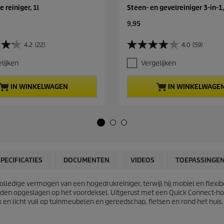
 reiniger, 1l
Steen- en gevelreiniger 3-in-1,
C
9,95
u
r
4.2
(22)
4.0
(59)
4
r
.
e
lijken
Vergelijken
0
n
v
t
a
p
IN WINKELWAGEN
IN WINKELWAGE
n
r
d
o
e
d
5
u
s
c
t
t
e
p
r
r
SPECIFICATIES
DOCUMENTEN
VIDEOS
TOEPASSINGE
r
i
e
c
n
ledige vermogen van een hogedrukreiniger, terwijl hij mobiel en flexib
e
.
rden opgeslagen op het voordeksel. Uitgerust met een
Quick Connect
-ho
5
k en licht vuil op tuinmeubelen en gereedschap, fietsen en rond het huis. 
9
b