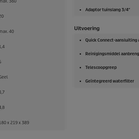
max. 360
Adaptor tuinslang 3/4"
20
Uitvoering
max. 40
Quick Connect
-aansluiting
1,4
Reinigingsmiddel aanbreng
5
Telescoopgreep
Geel
Geïntegreerd waterfilter
3,7
4,8
180 x 219 x 389